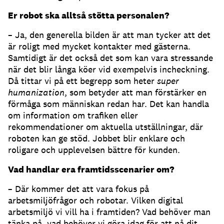
Er robot ska alltså stötta personalen?
– Ja, den generella bilden är att man tycker att det
är roligt med mycket kontakter med gästerna.
Samtidigt är det också det som kan vara stressande
när det blir långa köer vid exempelvis incheckning.
Då tittar vi på ett begrepp som heter
super
humanization
, som betyder att man förstärker en
förmåga som människan redan har. Det kan handla
om information om trafiken eller
rekommendationer om aktuella utställningar, där
roboten kan ge stöd. Jobbet blir enklare och
roligare och upplevelsen bättre för kunden.
Vad handlar era framtidsscenarier om?
– Där kommer det att vara fokus på
arbetsmiljöfrågor och robotar. Vilken digital
arbetsmiljö vi vill ha i framtiden? Vad behöver man
tänka på, vad behöver vi göra idag för att nå dit.