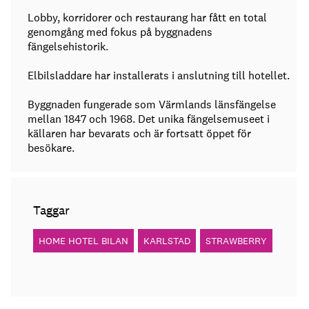
Lobby, korridorer och restaurang har fått en total
genomgång med fokus på byggnadens
fängelsehistorik.
Elbilsladdare har installerats i anslutning till hotellet.
Byggnaden fungerade som Värmlands länsfängelse
mellan 1847 och 1968. Det unika fängelsemuseet i
källaren har bevarats och är fortsatt öppet för
besökare.
Taggar
HOME HOTEL BILAN
KARLSTAD
STRAWBERRY