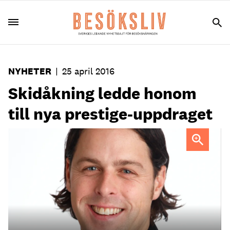
NYHETER
|
25 april 2016
Skidåkning ledde honom
till nya prestige-uppdraget
Johan Larson är ny ordförande för Visita Mellersta.