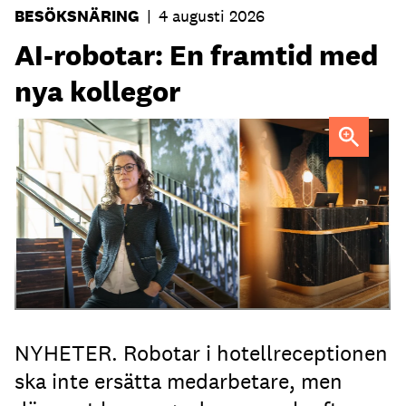
BESÖKSNÄRING
|
4 augusti 2026
AI-robotar: En framtid med
nya kollegor
Professor Kristina Palm FOTO: Theresia Viska
FOTO:
Dylan Calluy / Unsplash
NYHETER. Robotar i hotellreceptionen
ska inte ersätta medarbetare, men