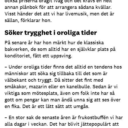
också priserna dragit iväg och det krävs en helt
annan plånbok för att arrangera sådana kvällar.
Visst händer det att vi har livemusik, men det är
sällan, förklarar hon.
Söker trygghet i oroliga tider
På senare år har hon märkt hur de klassiska
bakverken, de som alltid har en självklar plats på
konditoriet, fått ett uppsving.
– Under oroliga tider finns det alltid en tendens hos
människor att söka sig tillbaka till det som är
välbekant och tryggt. Då sitter det fint med
småkakor, mazarin eller en kanelbulle. Sedan är vi
viktiga som mötesplats, även om folk inte har så
gott om pengar kan man ändå unna sig att ses över
en fika. Det är ett lätt sätt att umgås.
– En stor sak de senaste åren är frukostbuffén vi har
alla dagar i veckan. Det har blivit jättepopulärt att