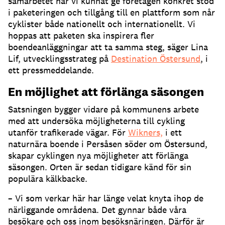
samarbetet har vi kunnat ge företagen konkret stöd
i paketeringen och tillgång till en plattform som når
cyklister både nationellt och internationellt. Vi
hoppas att paketen ska inspirera fler
boendeanläggningar att ta samma steg, säger Lina
Lif, utvecklingsstrateg på
Destination Östersund
, i
ett pressmeddelande.
En möjlighet att förlänga säsongen
Satsningen bygger vidare på kommunens arbete
med att undersöka möjligheterna till cykling
utanför trafikerade vägar. För
Wikners,
i ett
naturnära boende i Persåsen söder om Östersund,
skapar cyklingen nya möjligheter att förlänga
säsongen. Orten är sedan tidigare känd för sin
populära kälkbacke.
– Vi som verkar här har länge velat knyta ihop de
närliggande områdena. Det gynnar både våra
besökare och oss inom besöksnäringen. Därför är