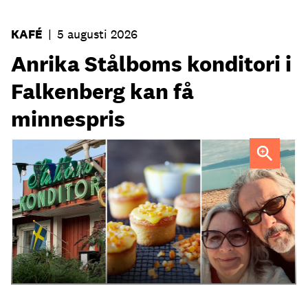
KAFÉ
|
5 augusti 2026
Anrika Stålboms konditori i
Falkenberg kan få
minnespris
Heléne och Micael Stålbom