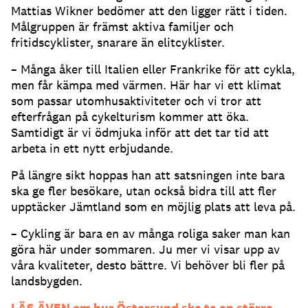
Mattias Wikner bedömer att den ligger rätt i tiden.
Målgruppen är främst aktiva familjer och
fritidscyklister, snarare än elitcyklister.
– Många åker till Italien eller Frankrike för att cykla,
men får kämpa med värmen. Här har vi ett klimat
som passar utomhusaktiviteter och vi tror att
efterfrågan på cykelturism kommer att öka.
Samtidigt är vi ödmjuka inför att det tar tid att
arbeta in ett nytt erbjudande.
På längre sikt hoppas han att satsningen inte bara
ska ge fler besökare, utan också bidra till att fler
upptäcker Jämtland som en möjlig plats att leva på.
– Cykling är bara en av många roliga saker man kan
göra här under sommaren. Ju mer vi visar upp av
våra kvaliteter, desto bättre. Vi behöver bli fler på
landsbygden.
LÄS ÄVEN om hur Östersund ska ta en större