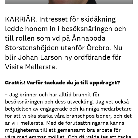
KARRIÄR. Intresset för skidåkning
ledde honom in i besöksnäringen och
till rollen som vd på Ånnaboda
Storstenshöjden utanför Örebro. Nu
blir Johan Larson ny ordförande för
Visita Mellersta.
Grattis! Varför tackade du ja till uppdraget?
– Jag brinner och har alltid brunnit för
besöksnäringen och dess utveckling. Jag vet också
betydelsen av engagerade och kunniga medarbetare
för att vi ska stärka våra branschpositioner, och det
är vi i mellersta. Med de förutsättningarna känns
möjligheterna till ett gemensamt bra arbete för
våra medlemmar möjligt. Och då valde jag att tacka