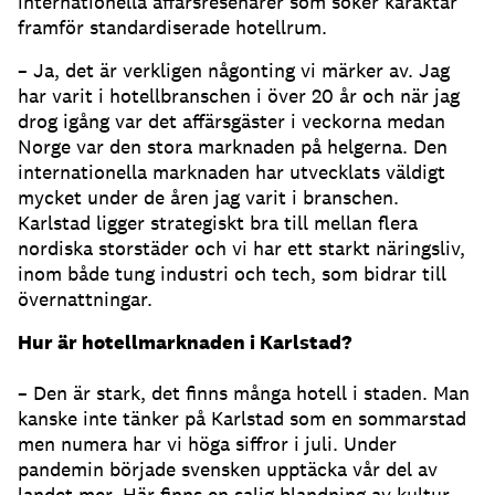
internationella affärsresenärer som söker karaktär
framför standardiserade hotellrum.
– Ja, det är verkligen någonting vi märker av. Jag
har varit i hotellbranschen i över 20 år och när jag
drog igång var det affärsgäster i veckorna medan
Norge var den stora marknaden på helgerna. Den
internationella marknaden har utvecklats väldigt
mycket under de åren jag varit i branschen.
Karlstad ligger strategiskt bra till mellan flera
nordiska storstäder och vi har ett starkt näringsliv,
inom både tung industri och tech, som bidrar till
övernattningar.
Hur är hotellmarknaden i Karlstad?
– Den är stark, det finns många hotell i staden. Man
kanske inte tänker på Karlstad som en sommarstad
men numera har vi höga siffror i juli. Under
pandemin började svensken upptäcka vår del av
landet mer. Här finns en salig blandning av kultur