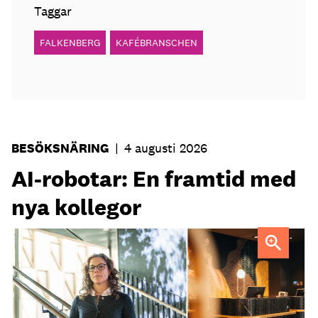
Taggar
FALKENBERG
KAFÉBRANSCHEN
BESÖKSNÄRING
|
4 augusti 2026
AI-robotar: En framtid med
nya kollegor
Professor Kristina Palm FOTO: Theresia Viska
FOTO:
Dylan Calluy / Unsplash