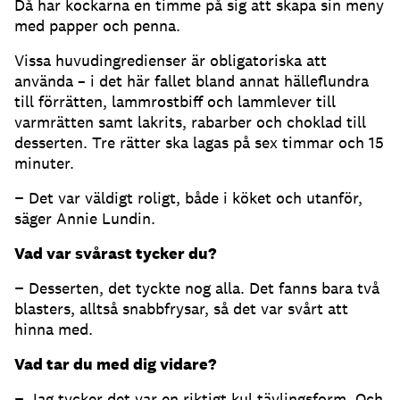
Då har kockarna en timme på sig att skapa sin meny
med papper och penna.
Vissa huvudingredienser är obligatoriska att
använda – i det här fallet bland annat hälleflundra
till förrätten, lammrostbiff och lammlever till
varmrätten samt lakrits, rabarber och choklad till
desserten. Tre rätter ska lagas på sex timmar och 15
minuter.
− Det var väldigt roligt, både i köket och utanför,
säger Annie Lundin.
Vad var svårast tycker du?
− Desserten, det tyckte nog alla. Det fanns bara två
blasters, alltså snabbfrysar, så det var svårt att
hinna med.
Vad tar du med dig vidare?
− Jag tycker det var en riktigt kul tävlingsform. Och