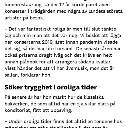
lunchrestaurang. Under 17 år körde paret även
konserter i trädgården med några av landets största
artister på besök.
– Det var fantastiskt roliga år men till slut tänkte
jag och min man att det var nog. Vi beslöt att lägga
ner konserterna 2019, året innan pandemin visade
det sig, så det var lite tursamt. De senaste åren har
också priserna dragit iväg och det krävs en helt
annan plånbok för att arrangera sådana kvällar.
Visst händer det att vi har livemusik, men det är
sällan, förklarar hon.
Söker trygghet i oroliga tider
På senare år har hon märkt hur de klassiska
bakverken, de som alltid har en självklar plats på
konditoriet, fått ett uppsving.
– Under oroliga tider finns det alltid en tendens hos
människor att söka sig tillbaka till det som är