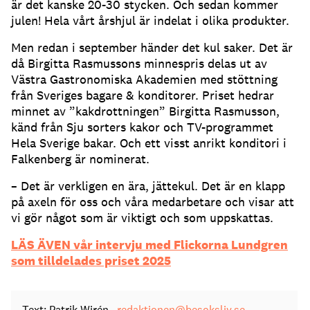
är det kanske 20-30 stycken. Och sedan kommer
julen! Hela vårt årshjul är indelat i olika produkter.
Men redan i september händer det kul saker. Det är
då Birgitta Rasmussons minnespris delas ut av
Västra Gastronomiska Akademien med stöttning
från Sveriges bagare & konditorer. Priset hedrar
minnet av ”kakdrottningen” Birgitta Rasmusson,
känd från Sju sorters kakor och TV-programmet
Hela Sverige bakar. Och ett visst anrikt konditori i
Falkenberg är nominerat.
– Det är verkligen en ära, jättekul. Det är en klapp
på axeln för oss och våra medarbetare och visar att
vi gör något som är viktigt och som uppskattas.
LÄS ÄVEN vår intervju med Flickorna Lundgren
som tilldelades priset 2025
Text: Patrik Wirén
redaktionen@besoksliv.se