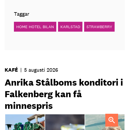
Taggar
HOME HOTEL BILAN
KARLSTAD
STRAWBERRY
KAFÉ
|
5 augusti 2026
Anrika Stålboms konditori i
Falkenberg kan få
minnespris
Heléne och Micael Stålbom