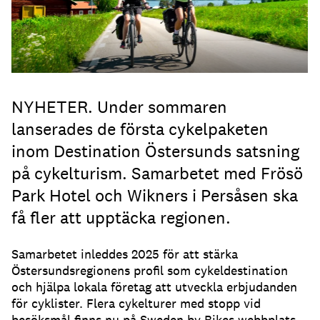
NYHETER. Under sommaren
lanserades de första cykelpaketen
inom Destination Östersunds satsning
på cykelturism. Samarbetet med Frösö
Park Hotel och Wikners i Persåsen ska
få fler att upptäcka regionen.
Samarbetet inleddes 2025 för att stärka
Östersundsregionens profil som cykeldestination
och hjälpa lokala företag att utveckla erbjudanden
för cyklister. Flera cykelturer med stopp vid
besöksmål finns nu på Sweden by Bikes webbplats