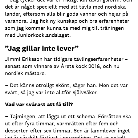
det är något speciellt med att tävla med nordiska
länder, eftersom alla blir goda vänner och hejar på
varandra. Jag fick ny kunskap och bra erfarenheter
som jag kommer kunna ta med mig till träningen
med Juniorkocklandslaget.
”Jag gillar inte lever”
Jimmi Eriksson har tidigare tävlingserfarenheter –
senast som vinnare av Årets kock 2016, och nu
nordisk mästare.
− Det känns otroligt skönt, säger han. Men det var
svårt, så jag var inte alltför självsäker.
Vad var svårast att få till?
− Tajmingen, att lägga ut ett schema. Förrätten ska
ut efter fyra timmar, varmrätten efter fem och
desserten efter sex timmar. Sen är lammlever inget
jag är särskilt förtjust i personligen. Det är enkelt