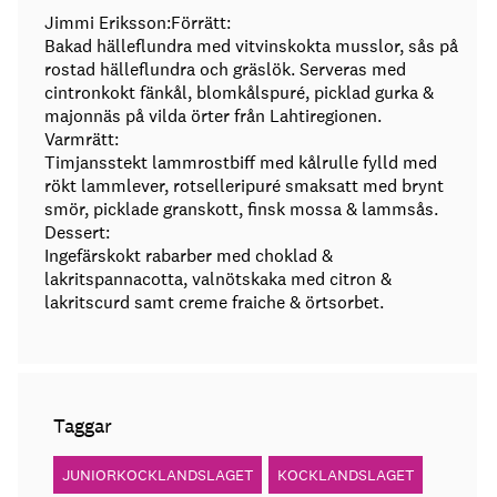
Jimmi Eriksson:Förrätt:
Bakad hälleflundra med vitvinskokta musslor, sås på
rostad hälleflundra och gräslök. Serveras med
cintronkokt fänkål, blomkålspuré, picklad gurka &
majonnäs på vilda örter från Lahtiregionen.
Varmrätt:
Timjansstekt lammrostbiff med kålrulle fylld med
rökt lammlever, rotselleripuré smaksatt med brynt
smör, picklade granskott, finsk mossa & lammsås.
Dessert:
Ingefärskokt rabarber med choklad &
lakritspannacotta, valnötskaka med citron &
lakritscurd samt creme fraiche & örtsorbet.
Taggar
JUNIORKOCKLANDSLAGET
KOCKLANDSLAGET