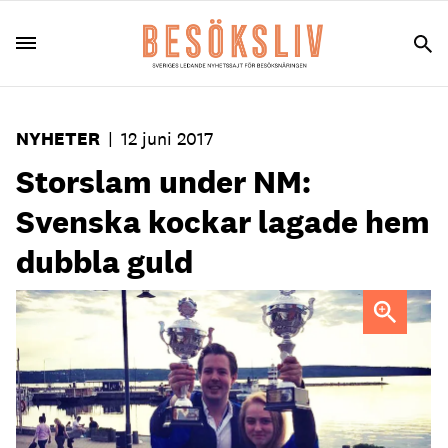
NYHETER
|
12 juni 2017
Storslam under NM:
Svenska kockar lagade hem
dubbla guld
2 x segrare. Jimmi Eriksson, Kocklandslaget, och Annie
Lundin, lagkapten för Juniorkocklandslaget, sopade banan
under NM i Lahtis.