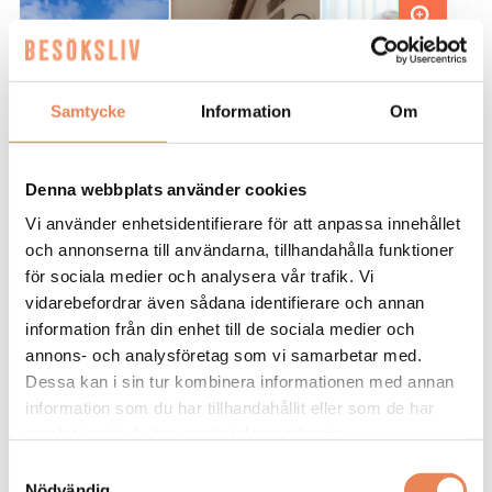
Anna Sundenhammar, General Manager på Home Hotel
Bilan.
Samtycke
Information
Om
Denna webbplats använder cookies
Vi använder enhetsidentifierare för att anpassa innehållet
och annonserna till användarna, tillhandahålla funktioner
NYHETER. Komfortkyla i hela
för sociala medier och analysera vår trafik. Vi
vidarebefordrar även sådana identifierare och annan
byggnaden och en tydligare koppling
information från din enhet till de sociala medier och
till historien. Efter en omfattande
annons- och analysföretag som vi samarbetar med.
renovering har Home Hotel Bilan i
Dessa kan i sin tur kombinera informationen med annan
Karlstad moderniserats – utan att
information som du har tillhandahållit eller som de har
samlat in när du har använt deras tjänster.
tappa sin särprägel som tidigare
Samtyckesval
fängelse.
Nödvändig