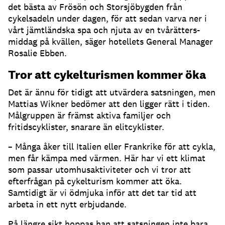
det bästa av Frösön och Storsjöbygden från
cykelsadeln under dagen, för att sedan varva ner i
vårt jämtländska spa och njuta av en tvårätters-
middag på kvällen, säger hotellets General Manager
Rosalie Ebben.
Tror att cykelturismen kommer öka
Det är ännu för tidigt att utvärdera satsningen, men
Mattias Wikner bedömer att den ligger rätt i tiden.
Målgruppen är främst aktiva familjer och
fritidscyklister, snarare än elitcyklister.
– Många åker till Italien eller Frankrike för att cykla,
men får kämpa med värmen. Här har vi ett klimat
som passar utomhusaktiviteter och vi tror att
efterfrågan på cykelturism kommer att öka.
Samtidigt är vi ödmjuka inför att det tar tid att
arbeta in ett nytt erbjudande.
På längre sikt hoppas han att satsningen inte bara