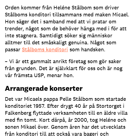
Orden kommer från Heléne Stålbom som driver
Stålboms konditori tillsammans med maken Micael.
Hon säger det i samband med att vi pratar om
trender, något som de behöver hänga med i för att
inte stagnera. Samtidigt söker sig människor
alltmer till det småskaligt genuina. Något som
passar
Stålboms konditori
som handsken.
– Vi är ett gammalt anrikt företag som gör saker
från grunden. Det är självklart för oss och är nog
vår främsta USP, menar hon.
Arrangerade konserter
Det var Micaels pappa Pelle Stålbom som startade
konditoriet 1957. Efter drygt 40 år på Stortorget i
Falkenberg flyttade verksamheten till en äldre villa
med fin tomt. Kort därpå, år 2000, tog Heléne och
sonen Mikael över. Genom åren har det utvecklats
från konditori till att också vara bageri och