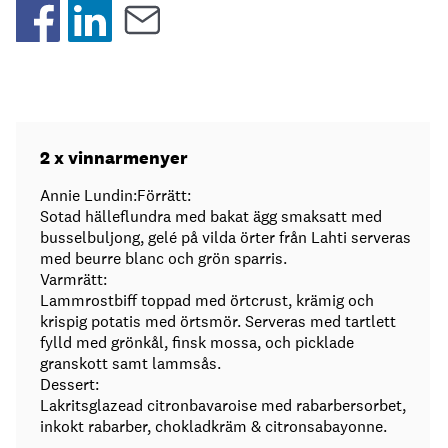
2 x vinnarmenyer
Annie Lundin:Förrätt:
Sotad hälleflundra med bakat ägg smaksatt med
busselbuljong, gelé på vilda örter från Lahti serveras
med beurre blanc och grön sparris.
Varmrätt:
Lammrostbiff toppad med örtcrust, krämig och
krispig potatis med örtsmör. Serveras med tartlett
fylld med grönkål, finsk mossa, och picklade
granskott samt lammsås.
Dessert:
Lakritsglazead citronbavaroise med rabarbersorbet,
inkokt rabarber, chokladkräm & citronsabayonne.