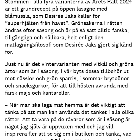
Stommen i alla fyra varianterna av Årets Rätt 2024
är ett grundrecept på öppen lasagne med
blåmussla, som Desirée Jaks kallar för
”superhjälten från havet”. Grönsakerna i rätten
ändras efter säsong och är på så sätt alltid färska,
tillgängliga och hållbara, helt enligt den
matlagningsfilosofi som Desirée Jaks gjort sig känd
för.
Just nu är det vintervarianten med vitkål och gröna
ärtor som är i säsong. I vår byts dessa tillbehör ut
mot nässlor och grön sparris, i sommar brytbönor
och snacksgurkor, för att till hösten avrunda med
färsk majs och kantareller.
– När man ska laga mat hemma är det viktigt att
tänka på att man kan använda det tänket i alla olika
rätter. Att ta vara på de råvaror som är i säsong är
något jag själv är uppvuxen med och jag vill
inspirera fler att se sig om i butiken och tänka, vad