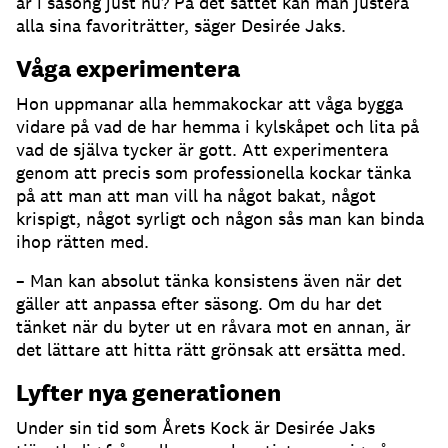
är i säsong just nu? På det sättet kan man justera
alla sina favoriträtter, säger Desirée Jaks.
Våga experimentera
Hon uppmanar alla hemmakockar att våga bygga
vidare på vad de har hemma i kylskåpet och lita på
vad de själva tycker är gott. Att experimentera
genom att precis som professionella kockar tänka
på att man att man vill ha något bakat, något
krispigt, något syrligt och någon sås man kan binda
ihop rätten med.
– Man kan absolut tänka konsistens även när det
gäller att anpassa efter säsong. Om du har det
tänket när du byter ut en råvara mot en annan, är
det lättare att hitta rätt grönsak att ersätta med.
Lyfter nya generationen
Under sin tid som Årets Kock är Desirée Jaks