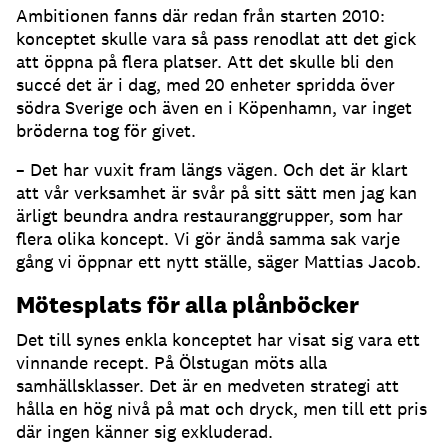
Ambitionen fanns där redan från starten 2010:
konceptet skulle vara så pass renodlat att det gick
att öppna på flera platser. Att det skulle bli den
succé det är i dag, med 20 enheter spridda över
södra Sverige och även en i Köpenhamn, var inget
bröderna tog för givet.
– Det har vuxit fram längs vägen. Och det är klart
att vår verksamhet är svår på sitt sätt men jag kan
ärligt beundra andra restauranggrupper, som har
flera olika koncept. Vi gör ändå samma sak varje
gång vi öppnar ett nytt ställe, säger Mattias Jacob.
Mötesplats för alla plånböcker
Det till synes enkla konceptet har visat sig vara ett
vinnande recept. På Ölstugan möts alla
samhällsklasser. Det är en medveten strategi att
hålla en hög nivå på mat och dryck, men till ett pris
där ingen känner sig exkluderad.