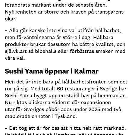
förändrats markant under de senaste åren.
Nyfikenheten är större och kraven på transparens
ökar.
– Alla gör kanske inte sina val utifrån hållbarhet,
men förväntningarna är större i dag. Hållbara
produkter brukar dessutom ha bättre kvalitet, och
självklart så bibehålls eller förbättras smaken med
våra val.
Sushi Yama öppnar i Kalmar
Men det är inte bara på hållbarhetsfronten som det
rör på sig. Med totalt 60 restauranger i Sverige har
Sushi Yama byggt upp en stabil bas på hemmaplan.
Nu riktas blickarna söderut där expansionen
utanför Sveriges påbörjades under 2025 med två
etablerade enheter i Tyskland.
– Det tog ett år för oss att hitta helt rätt marknad.
Valet föll till slut på Hamburg, där vi öppnade vår