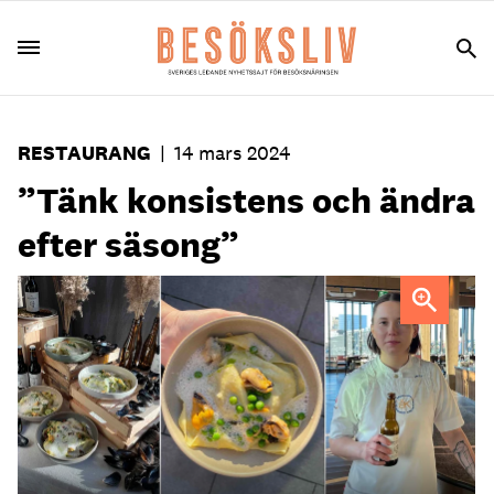
RESTAURANG
|
14 mars 2024
”Tänk konsistens och ändra
efter säsong”
Fyra nyanser av "havets superhjälte", skapade av Årets
Kock Desirée Jaks.