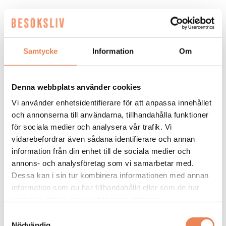
RESTAURANG
|
12 juni 2026
Fotbollsfest på lokal – fyra
Samtycke
Information
Om
på morgonen
Denna webbplats använder cookies
Strandgatan Två välkomnar svenska fotbollsfans kl 04.
Vi använder enhetsidentifierare för att anpassa innehållet
och annonserna till användarna, tillhandahålla funktioner
för sociala medier och analysera vår trafik. Vi
vidarebefordrar även sådana identifierare och annan
information från din enhet till de sociala medier och
annons- och analysföretag som vi samarbetar med.
Dessa kan i sin tur kombinera informationen med annan
information som du har tillhandahållit eller som de har
samlat in när du har använt deras tjänster.
NYHETER. På måndag är det dags.
Samtyckesval
Nödvändig