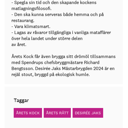
- Spegla sin tid och den skapande kockens
matlagningsfilosofi.
- Den ska kunna serveras både hemma och på
restaurang.
- Vara klimatsmart.
- Lagas av råvaror tillgängliga i vanliga mataffärer
över hela landet under större delen
av året.
Årets Kock får även brygga sitt drömöl tillsammans
med Spendrups chefsbryggmästare Richard
Bengtsson. Desirée Jaks Mästarbrygden 2024 är en
rejäl stout, bryggd på ekologisk humle.
Taggar
ÅRETS KOCK
ÅRETS RÄTT
DESIRÉE JAKS