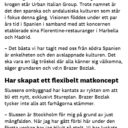
krogen står Urban Italian Group. Trots namnet är
det den spanska och andalusiska kulturen som står
i fokus denna gång. Visionen föddes under ett par
års tid i Spanien i samband med att koncernen
etablerade sina Florentine-restauranger i Marbella
och Madrid.
– Det bästa vi har tagit med oss från södra Spanien
är enkelheten och den avslappnade kulturen. Det
ska vara en låg tröskel där alla känner sig välkomna,
säger grundaren och vd:n Brazer Bozlak.
Har skapat ett flexibelt matkoncept
Slussens ombyggnad har kantats av rykten om att
bli ett nytt, exklusivt Stureplan. Brazer Bozlak
tycker inte alls att farhågorna stämmer.
– Slussen är Stockholm för mig på grund av just
mångfalden. När jag har gått förbi här under den
första veckan har jag blivit så stolt. Vi har lyckats