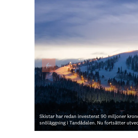
Skistar har redan investerat 90 miljoner kron
snöläggning i Tandådalen. Nu fortsätter utve