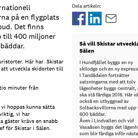
rnationell
Dela artikeln:
rna på en flygplats
tbud. Det finns
 till 400 miljoner
Så vill Skistar utveckl
 bäddar.
Sälen
uristorter. Här har Skistar
I Hundfjället byggs en ny
tt utveckla skidorten till
skilodge och en ny expressl
I Tandådalen fortsätter
satsningarna med att tolv
tio minuter från
lägenheter byggs centralt,
ska stå färdiga 2018. Här v
också en utbyggnad av
h vi hoppas kunna sätta
Solbacksvillorna med upp t
iktig, vi har
600 bäddar.
na gäster krävs en snabb
Även i Lindvallen och vid
Vasaåsen byggs det lägenh
f för Skistar i Sälen.
som blir färdiga inför näst