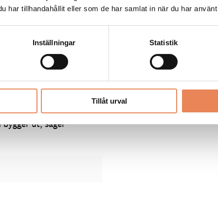
har tillhandahållit eller som de har samlat in när du har använt 
inationsbolag, instämmer.
kunna utvecklas som
 från nationell destination
Inställningar
Statistik
som Skistar står för?
a skidanläggningar. Som
y sexstolslift. Kläppen
Tillåt urval
90 miljoner kronor till
bygger ut, säger