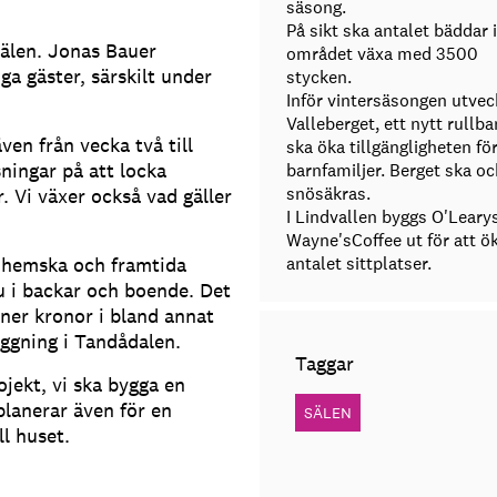
säsong.
På sikt ska antalet bäddar i
Sälen. Jonas Bauer
området växa med 3500
ga gäster, särskilt under
stycken.
Inför vintersäsongen utvec
Valleberget, ett nytt rullb
även från vecka två till
ska öka tillgängligheten fö
ningar på att locka
barnfamiljer. Berget ska o
snösäkras.
. Vi växer också vad gäller
I Lindvallen byggs O'Leary
Wayne'sCoffee ut för att ö
inhemska och framtida
antalet sittplatser.
nu i backar och boende. Det
oner kronor i bland annat
äggning i Tandådalen.
Taggar
ojekt, vi ska bygga en
 planerar även för en
SÄLEN
ll huset.