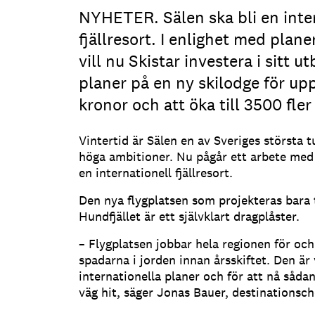
NYHETER. Sälen ska bli en inte
fjällresort. I enlighet med plane
vill nu Skistar investera i sitt u
planer på en ny skilodge för upp
kronor och att öka till 3500 fler
Vintertid är Sälen en av Sveriges största t
höga ambitioner. Nu pågår ett arbete med a
en internationell fjällresort.
Den nya flygplatsen som projekteras bara 
Hundfjället är ett självklart dragplåster.
– Flygplatsen jobbar hela regionen för oc
spadarna i jorden innan årsskiftet. Den är v
internationella planer och för att nå såda
väg hit, säger Jonas Bauer, destinationsche