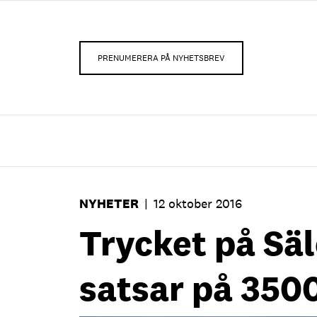
PRENUMERERA PÅ NYHETSBREV
NYHETER
|
12 oktober 2016
Trycket på Säl
satsar på 350