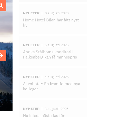
NYHETER
|
6 augusti 2026
Home Hotel Bilan har fått nytt
liv
NYHETER
|
5 augusti 2026
Anrika Stålboms konditori i
Falkenberg kan få minnespris
NYHETER
|
4 augusti 2026
AI-robotar: En framtid med nya
kollegor
NYHETER
|
3 augusti 2026
Nu inleds nästa fas för