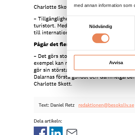
med annan information som du 
Charlotte Skott, chef på Sälenfjällen dest
– Tillgänglighet är a och o för att vi ska 
Samtyckesval
turistort. Med flygplatsen kan vi ta steget
Nödvändig
till internationell destination, säger hon.
Pågår det fler satsningar i Sälen än de 
– Det görs stora investeringar på alla vår
exempel kan nämnas att Stöten bygger en n
Avvisa
gör sin största investering någonsin, med 
Dalarnas första gondol och Gammelgården 
Charlotte Skott.
Text: Daniel Retz
redaktionen@besoksliv.se
Dela artikeln: