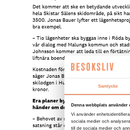
Det kommer att ske en betydande utveckli
hela Skistar Sälens skidområde, på sikt ha
3500. Jonas Bauer lyfter ett lägenhetsproj
bra exempel.
– Tio lägenheter ska byggas inne i Röda by
vår dialog med Malungs kommun och stad
Johnsson kommer att leda till en förtätni
liftnära boenden.
Kostnaden för de planerade byggnationerna
säger Jonas Bauer. Men det handlar om sto
skilodgen i Hundfjället beräknas landa på 
Samtycke
kronor.
Era planer bygger till stor del på att fly
Denna webbplats använder 
händer om det inte blir så?
Vi använder enhetsidentifierar
– Behovet av nya bäddar finns även utan f
sociala medier och analysera 
satsning står och faller inte med den, säg
till de sociala medier och a