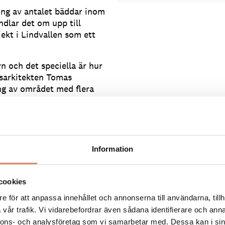
ng av antalet bäddar inom
ndlar det om upp till
ekt i Lindvallen som ett
n och det speciella är hur
sarkitekten Tomas
ng av området med flera
 är svår att uppskatta,
ra investeringar, bara
upp till 400 miljoner
Information
gplatsen blir av. Vad
cookies
e för att anpassa innehållet och annonserna till användarna, tillh
lygplatsen och vår
vår trafik. Vi vidarebefordrar även sådana identifierare och anna
er Jonas Bauer.
nnons- och analysföretag som vi samarbetar med. Dessa kan i sin