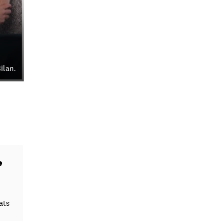
ilan.
e
ats