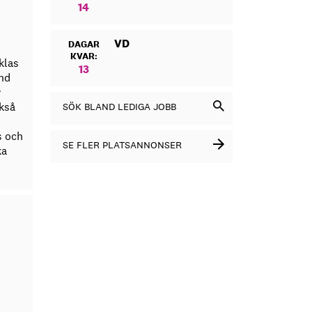
14
VD
DAGAR
KVAR:
klas
13
and
r
ckså
SÖK BLAND LEDIGA JOBB
s och
SE FLER PLATSANNONSER
ka