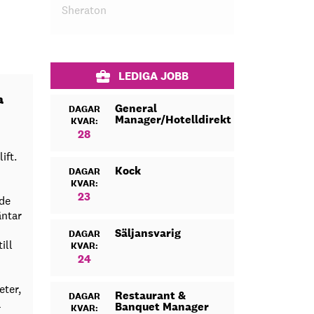
Sheraton
LEDIGA JOBB
a
General
DAGAR
Manager/Hotelldirektör
KVAR:
28
ift.
Kock
DAGAR
KVAR:
23
 de
äntar
Säljansvarig
DAGAR
ill
KVAR:
24
eter,
Restaurant &
DAGAR
a
Banquet Manager
KVAR: