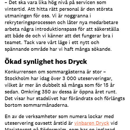
– Det ska vara lika hög nivå på servicen som
vintertid
.
Att hitta rätt personal är den största
utmaningen för oss
.
Vi är noggranna i
rekryteringsprocessen och låter nya medarbetare
arbeta några introduktionspass för att säkerställa
att både de och vi känner att det fungerar bra i
teamet
.
Tack vare vårt läge i ett nytt och
spännande område har vi haft många sökande
.
Ökad synlighet hos Dryck
Konkurrensen om sommargästerna är stor –
Stockholm har idag över 3 000 uteserveringar,
vilket är mer än dubbelt så många som för 15 år
sedan
.
Omkring 350 av dessa är öppna året runt
.
Det visar hur stadslivet har förändrats och förlängts
bortom sommarmånaderna
.
En av de verksamheter som numera lockar med
uteservering oavsett årstid är
vinbaren Dryck
vid
Mariatorget på Södermalm, som har en inglasad