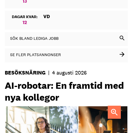
13
VD
DAGAR KVAR:
12
SÖK BLAND LEDIGA JOBB
SE FLER PLATSANNONSER
BESÖKSNÄRING
|
4 augusti 2026
AI-robotar: En framtid med
nya kollegor
Professor Kristina Palm FOTO: Theresia Viska
FOTO:
Dylan Calluy / Unsplash