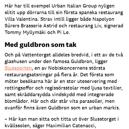
Här har till exempel Urban Italian Group nyligen
slitit upp dörrarna till sin första spanska restaurang
Villa Valentina
.
Strax intill ligger både Napolyon
Sürers Brasserie Astrid och restaurang Liv, signerad
Tommy Myllymäki och Pi Le
.
Med guldbron som tak
Och på Vattentorget alldeles bredvid, i ett av de två
glashusen under den famosa Guldbron, ligger
Slussporten
, en av Nobiskoncernens största
restaurangsatsningar på flera år
.
Det första som
möter besökarna här är en stor uteservering med
rottingsoffor och regissörsstolar med ljusa textilier,
samt skräddarsydda vindskydd med integrerade
blomlådor
.
Här och där står vita parasoller, men
ovanför finns även Guldbron som en urban markis
.
– Här kan man sitta och titta ut över Slusstorget i
kvällssolen, säger Maximilian Catenacci,