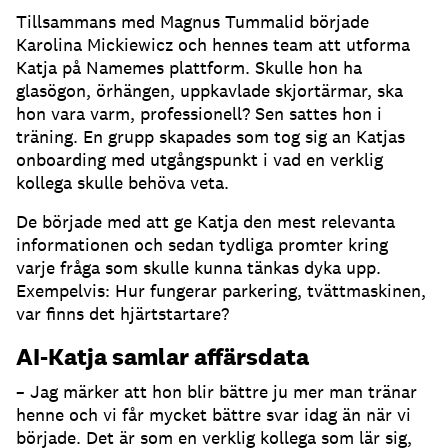
Tillsammans med Magnus Tummalid började
Karolina Mickiewicz och hennes team att utforma
Katja på Namemes plattform.
Skulle hon ha
glasögon, örhängen, uppkavlade skjortärmar, ska
hon vara varm, professionell?
Sen sattes hon i
träning.
En grupp skapades som tog sig an Katjas
onboarding med utgångspunkt i vad en verklig
kollega skulle behöva veta.
De började med att ge Katja den mest relevanta
informationen och sedan tydliga promter kring
varje fråga som skulle kunna tänkas dyka upp.
Exempelvis: Hur fungerar parkering, tvättmaskinen,
var finns det hjärtstartare?
AI-Katja samlar affärsdata
– Jag märker att hon blir bättre ju mer man tränar
henne och vi får mycket bättre svar idag än när vi
började.
Det är som en verklig kollega som lär sig,