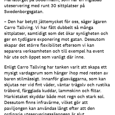
uteservering med runt 30 sittplatser på
Swedenborgsgatan
.
– Den har betytt jättemycket för oss, säger ägaren
Carro Tallving
.
Vi har fått dubbelt så många
sittplatser, samtidigt som det ökar synligheten och
ger en tydligare exponering mot gatan
.
Dessutom
skapar det större flexibilitet eftersom vi kan
separera verksamheten och till exempel ha event
här ute och öppet som vanligt där inne
.
Enligt Carro Tallving har tanken varit att skapa ett
mysigt vardagsrum som hänger ihop med resten av
baren stilmässigt
.
Innanför glasväggarna, som kan
skjutas ner vid fint väder, väntar trägolv och rustika
träbord, färgglada kuddar, lammskinn och filtar
.
Markistaket skyddar både mot regn och stark sol
.
Dessutom finns infravärme, vilket gör att
paviljongen kan användas långt efter att den
ordinarie uteserveringssäsongen är slut
.