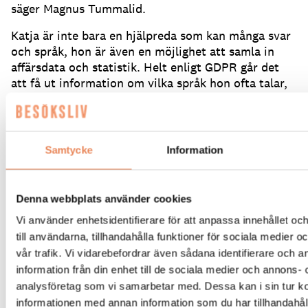
säger Magnus Tummalid.
Katja är inte bara en hjälpreda som kan många svar
och språk, hon är även en möjlighet att samla in
affärsdata och statistik.
Helt enligt GDPR går det
att få ut information om vilka språk hon ofta talar,
vid vilken tidpunkt, vad folk frågar om och vad
besökare är intresserade av.
– Det är sådana frågor som en receptionist får, men
Samtycke
Information
som det är omöjligt att komma ihåg och föra
statistik på i huvudet.
Det är värdefullt att se vad
som rör sig hos besökare innan de kommer, innan
Denna webbplats använder cookies
de fattar ett beslut eller när de är på plats.
Vi använder enhetsidentifierare för att anpassa innehållet o
till användarna, tillhandahålla funktioner för sociala medier 
vår trafik. Vi vidarebefordrar även sådana identifierare och 
information från din enhet till de sociala medier och annons- 
analysföretag som vi samarbetar med. Dessa kan i sin tur 
informationen med annan information som du har tillhandahåll