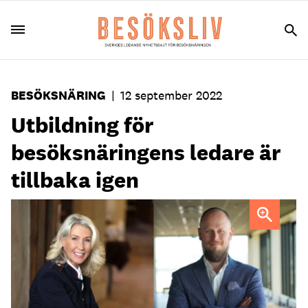
BESÖKSNÄRING
|
12 september 2022
Utbildning för
besöksnäringens ledare är
tillbaka igen
Fia Westerberg, vd för Service Academy Scandinavia och
Per Keller, programansvarig och vd för Clarion Hotel
Sundsvall.