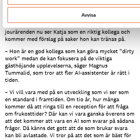
och hur hon och kollegorna kan slippa svara på
rutinfrågor om var man parkerar.
Avvisa
Det glädjande är att hela gänget som jobbar med
jourärenden nu ser Katja som en riktig kollega och
kommer med förslag på saker hon kan tränas på.
– Hon är en god kollega som kan göra mycket ”dirty
work” medan de kan fokusera på de viktiga
gästhöjande upplevelserna, säger Magnus
Tummalid, som tror att fler AI-assistenter är rätt i
tiden.
– Vi vill vara med på en utveckling som vi ser som
en standard i framtiden.
Om tio år, hur många
kommer då att ringa till en reception för att fråga
om frukosttider?
Där kan vi vara ganska överens om
att det kommer att vara en AI som svarar på sådana
frågor.
Då känns det gott att de som brukar svara
kan bli avlastade.
Vi tror på att det som är bäst för