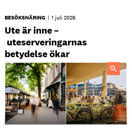
BESÖKSNÄRING
|
1 juli 2026
Ute är inne –
uteserveringarnas
betydelse ökar
Uteservering på Dryck vinbar samt Slussporten.
FOTO:
Samuel Unéus