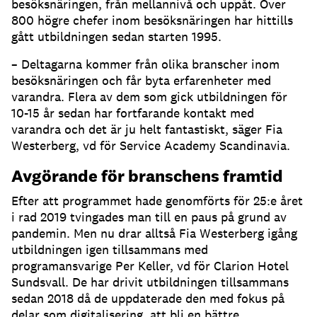
besöksnäringen, från mellannivå och uppåt. Över
800 högre chefer inom besöksnäringen har hittills
gått utbildningen sedan starten 1995.
– Deltagarna kommer från olika branscher inom
besöksnäringen och får byta erfarenheter med
varandra. Flera av dem som gick utbildningen för
10-15 år sedan har fortfarande kontakt med
varandra och det är ju helt fantastiskt, säger Fia
Westerberg, vd för Service Academy Scandinavia.
Avgörande för branschens framtid
Efter att programmet hade genomförts för 25:e året
i rad 2019 tvingades man till en paus på grund av
pandemin. Men nu drar alltså Fia Westerberg igång
utbildningen igen tillsammans med
programansvarige Per Keller, vd för Clarion Hotel
Sundsvall. De har drivit utbildningen tillsammans
sedan 2018 då de uppdaterade den med fokus på
delar som digitalisering, att bli en bättre