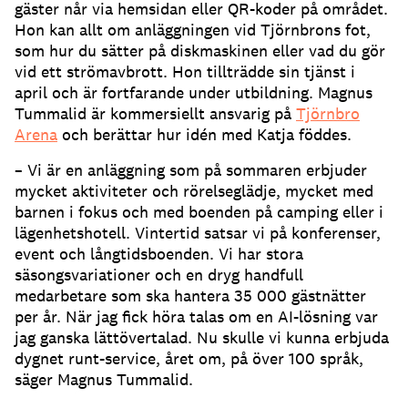
gäster når via hemsidan eller QR-koder på området.
Hon kan allt om anläggningen vid Tjörnbrons fot,
som hur du sätter på diskmaskinen eller vad du gör
vid ett strömavbrott.
Hon tillträdde sin tjänst i
april och är fortfarande under utbildning.
Magnus
Tummalid är kommersiellt ansvarig på
Tjörnbro
Arena
och berättar hur idén med Katja föddes.
– Vi är en anläggning som på sommaren erbjuder
mycket aktiviteter och rörelseglädje, mycket med
barnen i fokus och med boenden på camping eller i
lägenhetshotell.
Vintertid satsar vi på konferenser,
event och långtidsboenden.
Vi har stora
säsongsvariationer och en dryg handfull
medarbetare som ska hantera 35 000 gästnätter
per år.
När jag fick höra talas om en AI-lösning var
jag ganska lättövertalad.
Nu skulle vi kunna erbjuda
dygnet runt-service, året om, på över 100 språk,
säger Magnus Tummalid.