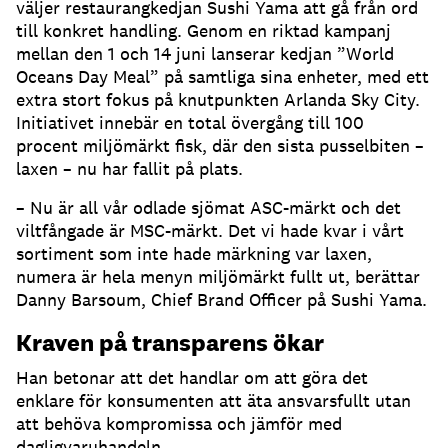
väljer restaurangkedjan Sushi Yama att gå från ord
till konkret handling. Genom en riktad kampanj
mellan den 1 och 14 juni lanserar kedjan ”World
Oceans Day Meal” på samtliga sina enheter, med ett
extra stort fokus på knutpunkten Arlanda Sky City.
Initiativet innebär en total övergång till 100
procent miljömärkt fisk, där den sista pusselbiten –
laxen – nu har fallit på plats.
– Nu är all vår odlade sjömat ASC-märkt och det
viltfångade är MSC-märkt. Det vi hade kvar i vårt
sortiment som inte hade märkning var laxen,
numera är hela menyn miljömärkt fullt ut, berättar
Danny Barsoum, Chief Brand Officer på Sushi Yama.
Kraven på transparens ökar
Han betonar att det handlar om att göra det
enklare för konsumenten att äta ansvarsfullt utan
att behöva kompromissa och jämför med
dagligvaruhandeln.