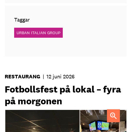
Taggar
URBAN ITALIAN GROUP
RESTAURANG
|
12 juni 2026
Fotbollsfest på lokal – fyra
på morgonen
Strandgatan Två välkomnar svenska fotbollsfans kl 04.