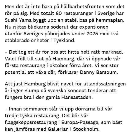
Men det är inte bara på hållbarhetsfronten som det
rör på sig. Med totalt 60 restauranger i Sverige har
Sushi Yama byggt upp en stabil bas på hemmaplan.
Nu riktas blickarna söderut där expansionen
utanför Sveriges påbörjades under 2025 med två
etablerade enheter i Tyskland.
– Det tog ett år för oss att hitta helt rätt marknad.
Valet föll till slut på Hamburg, där vi öppnade vår
första restaurang i oktober förra året. Vi ser stor
potential att växa där, förklarar Danny Barsoum.
Att just Hamburg blivit navet för utlandssatsningen
är ingen slump då svenska koncept tenderar att
fungera bra i den gamla Hansastaden.
– Innan sommaren slår vi upp dörrarna till vår
tredje tyska restaurang. Det blir vår
flaggskeppsrestaurang i Europa-Passage, som bäst
kan jämföras med Gallerian i Stockholm.