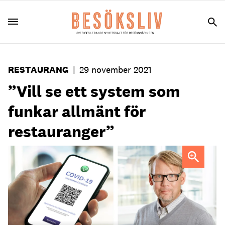
RESTAURANG
|
29 november 2021
”Vill se ett system som
funkar allmänt för
restauranger”
Stefan Lundin, Visitas chefsjurist, vill se ett system med
vaccinationsbevis som funkar allmänt för restauranger.
Foto: Colourbox/Visita