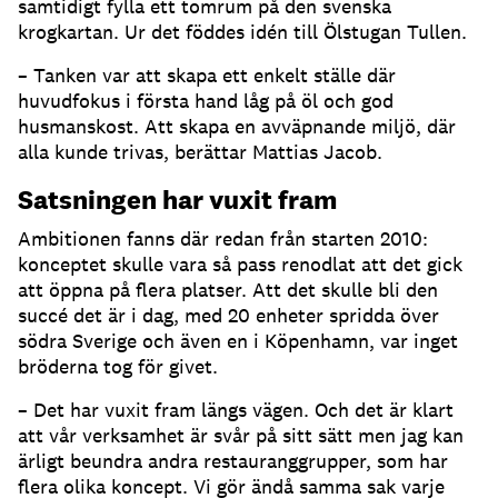
samtidigt fylla ett tomrum på den svenska
krogkartan. Ur det föddes idén till Ölstugan Tullen.
– Tanken var att skapa ett enkelt ställe där
huvudfokus i första hand låg på öl och god
husmanskost. Att skapa en avväpnande miljö, där
alla kunde trivas, berättar Mattias Jacob.
Satsningen har vuxit fram
Ambitionen fanns där redan från starten 2010:
konceptet skulle vara så pass renodlat att det gick
att öppna på flera platser. Att det skulle bli den
succé det är i dag, med 20 enheter spridda över
södra Sverige och även en i Köpenhamn, var inget
bröderna tog för givet.
– Det har vuxit fram längs vägen. Och det är klart
att vår verksamhet är svår på sitt sätt men jag kan
ärligt beundra andra restauranggrupper, som har
flera olika koncept. Vi gör ändå samma sak varje