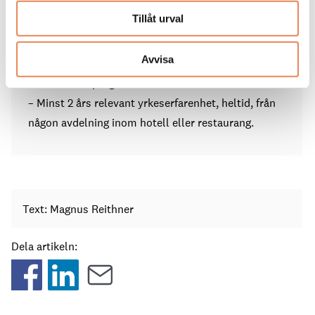
turismprogrammet.
Tillåt urval
eller
– kurserna Branschkunskap inom restaurang &
Avvisa
livsmedel, Service & bemötande 1 från Restaurang-
& livsmedelsprogrammet.
– Minst 2 års relevant yrkeserfarenhet, heltid, från
någon avdelning inom hotell eller restaurang.
Text: Magnus Reithner
Dela artikeln: