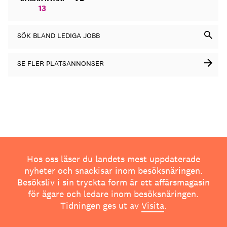
13
SÖK BLAND LEDIGA JOBB
SE FLER PLATSANNONSER
Hos oss läser du landets mest uppdaterade
nyheter och snackisar inom besöksnäringen.
Besöksliv i sin tryckta form är ett affärsmagasin
för ägare och ledare inom besöksnäringen.
Tidningen ges ut av
Visita
.