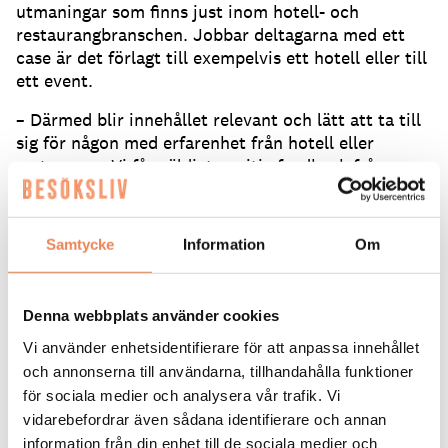
utmaningar som finns just inom hotell- och
restaurangbranschen. Jobbar deltagarna med ett
case är det förlagt till exempelvis ett hotell eller till
ett event.
– Därmed blir innehållet relevant och lätt att ta till
sig för någon med erfarenhet från hotell eller
restaurang. Vi får väldigt positiv feedback från
tidigare utbildningsdeltagare. Det här är en perfekt
utbildning för personer som till exempel jobbat
inom reception och nu vill ta ett steg upp i
Samtycke
Information
Om
karriären till receptionschef och så småningom
kanske bli hotellchef, säger Annette Bohman.
Denna webbplats använder cookies
Läs mer om utbildningen och hur du ansöker på
skolans webbplats
.
Vi använder enhetsidentifierare för att anpassa innehållet
och annonserna till användarna, tillhandahålla funktioner
för sociala medier och analysera vår trafik. Vi
vidarebefordrar även sådana identifierare och annan
information från din enhet till de sociala medier och