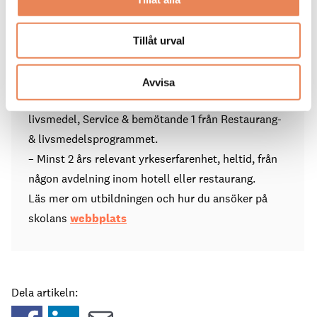
– Behörighet för yrkeshögskola
– Godkänt betyg i kurserna Konferens &
evenemang, Service & bemötande 1 från Hotell- &
Tillåt urval
turismprogrammet
eller
Avvisa
– kurserna Branschkunskap inom restaurang &
livsmedel, Service & bemötande 1 från Restaurang-
& livsmedelsprogrammet.
– Minst 2 års relevant yrkeserfarenhet, heltid, från
någon avdelning inom hotell eller restaurang.
Läs mer om utbildningen och hur du ansöker på
skolans
webbplats
Dela artikeln: