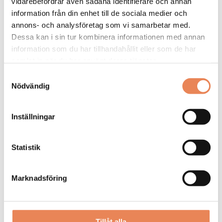
behövs för sin nya arbetsledande roll, säger Sara
vidarebefordrar även sådana identifierare och annan
Söderlind.
information från din enhet till de sociala medier och
annons- och analysföretag som vi samarbetar med.
Dessa kan i sin tur kombinera informationen med annan
information som du har tillhandahållit eller som de har
samlat in när du har använt deras tjänster.
Samtyckesval
Nödvändig
Faktaruta Hotel & Restaurant
Inställningar
Manager
Statistik
1,5 årig distansutbildning med närträffar på TUC
Yrkeshögskola i Jönköping. Nästa utbildning startar
Marknadsföring
i januari 2022. Sista ansökningsdag är den 17
oktober.
Behörighet:
Tillåt alla