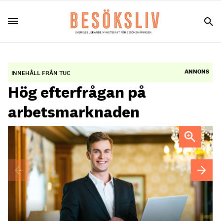
ANNONS
INNEHÅLL FRÅN TUC
Hög efterfrågan på
arbetsmarknaden
Efter examen finns det mycket goda möjligheter att få jobb
direkt