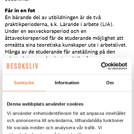
Får in en fot
En bärande del av utbildningen är de två
praktikperioderna, s.k. Lärande i arbete (LIA).
Under en sexveckorsperiod och en
åttaveckorsperiod får de studerande möjlighet att
omsätta sina teoretiska kunskaper ute i arbetslivet.
Många av de studerande får anställning på den
arbetsplats som de gjort praktik på.
– Man utvecklar sina kompetenser ordentligt när
man är ute och jobbar på riktigt, och LIA är också
ett ypperligt tillfälle att få in en fot hos en
Samtycke
Information
Om
arbetsgivare, säger Sara Söderlind.
Nästa utbildning startar i januari 2022.
Utbildningen är studiemedelsberättigad och helt
Denna webbplats använder cookies
kostnadsfri.
– Det finns andra utbildningar men de är väldigt
Vi använder enhetsidentifierare för att anpassa innehållet
kostsamma. Vår utbildning är gratis och när de
och annonserna till användarna, tillhandahålla funktioner
studerande tar examen har de den kompetens som
för sociala medier och analysera vår trafik. Vi