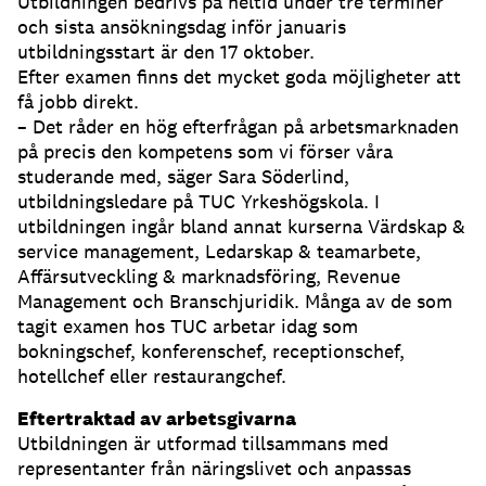
Utbildningen bedrivs på heltid under tre terminer
och sista ansökningsdag inför januaris
utbildningsstart är den 17 oktober.
Efter examen finns det mycket goda möjligheter att
få jobb direkt.
– Det råder en hög efterfrågan på arbetsmarknaden
på precis den kompetens som vi förser våra
studerande med, säger Sara Söderlind,
utbildningsledare på TUC Yrkeshögskola. I
utbildningen ingår bland annat kurserna Värdskap &
service management, Ledarskap & teamarbete,
Affärsutveckling & marknadsföring, Revenue
Management och Branschjuridik. Många av de som
tagit examen hos TUC arbetar idag som
bokningschef, konferenschef, receptionschef,
hotellchef eller restaurangchef.
Eftertraktad av arbetsgivarna
Utbildningen är utformad tillsammans med
representanter från näringslivet och anpassas