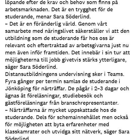
löpande efter de krav och behov som finns på
arbetsmarknaden. Det är en trygghet för de
studerande, menar Sara Söderlind.
– Det är en föränderlig värld. Genom vårt
samarbete med näringslivet säkerställer vi att den
utbildning som de studerande får hos oss är
relevant och eftertraktad av arbetsgivarna just nu
men även inför framtiden. Det innebär i sin tur att
möjligheterna till jobb givetvis stärks ytterligare,
säger Sara Söderlind.
Distansutbildningens undervisning sker i Teams.
Fyra gånger per termin samlas de studerande i
Jönköping för närträffar. De pågår i 2–3 dagar och
ägnas åt föreläsningar, studiebesök och
gästföreläsningar från branschrepresentanter.
– Närträffarna är mycket uppskattade hos de
studerande. Dels för schemainnehållet men också
för möjligheten att byta erfarenheter med
klasskamrater och utvidga sitt nätverk, säger Sara
Söderlind.