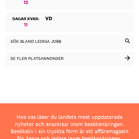
12
VD
DAGAR KVAR:
11
SÖK BLAND LEDIGA JOBB
SE FLER PLATSANNONSER
Hos oss läser du landets mest uppdaterade
nyheter och snackisar inom besöksnäringen.
Besöksliv i sin tryckta form är ett affärsmagasin
för ägare och ledare inom besöksnäringen.