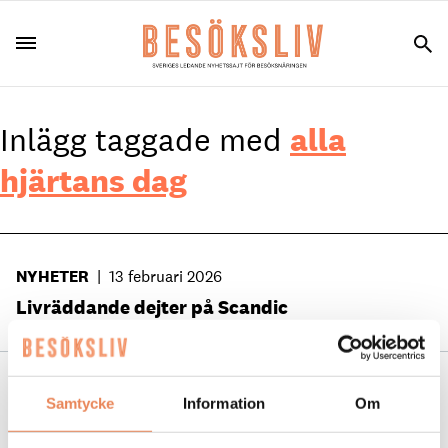
Inlägg taggade med
alla
hjärtans dag
NYHETER
|
13 februari 2026
Livräddande dejter på Scandic
NYHETER
|
14 februari 2023
Samtycke
Information
Om
”Alla hjärtans dag är extra betydelsefullt nu”