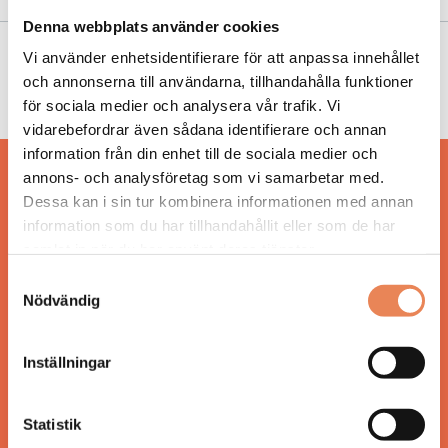
Denna webbplats använder cookies
Vi använder enhetsidentifierare för att anpassa innehållet
NYHETER
|
10 februari 2023
och annonserna till användarna, tillhandahålla funktioner
Hotellen laddar för alla hjärtans dag
för sociala medier och analysera vår trafik. Vi
vidarebefordrar även sådana identifierare och annan
information från din enhet till de sociala medier och
annons- och analysföretag som vi samarbetar med.
Hos oss läser du landets mest uppdaterade
Dessa kan i sin tur kombinera informationen med annan
nyheter och snackisar inom besöksnäringen.
information som du har tillhandahållit eller som de har
Besöksliv i sin tryckta form är ett affärsmagasin
för ägare och ledare inom besöksnäringen.
samlat in när du har använt deras tjänster.
Tidningen ges ut av
Visita
.
Samtyckesval
Nödvändig
Inställningar
ANSVARIG UTGIVARE
Jonas Siljhammar
Statistik