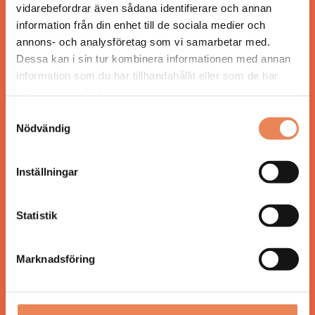
vidarebefordrar även sådana identifierare och annan
för ägare och ledare inom besöksnäringen.
information från din enhet till de sociala medier och
Tidningen ges ut av
Visita
.
annons- och analysföretag som vi samarbetar med.
Dessa kan i sin tur kombinera informationen med annan
information som du har tillhandahållit eller som de har
samlat in när du har använt deras tjänster.
ANSVARIG UTGIVARE
Jonas Siljhammar
Samtyckesval
Nödvändig
UPPHOVSRÄTT
Inställningar
Allt material på besoksliv.se är skyddat enligt
lagen om upphovsrätt.
Statistik
KONTAKT
Marknadsföring
Besöksliv
Spoon, Brännkyrkagatan 64
118 23 Stockholm