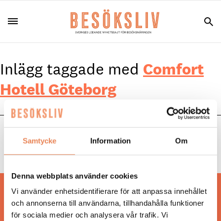
Inlägg taggade med
Comfort
Hotell Göteborg
KARRIÄR
|
10 februari 2023
Samtycke
Information
Om
”Vi står inför en ny början”
Denna webbplats använder cookies
Vi använder enhetsidentifierare för att anpassa innehållet
Hos oss läser du landets mest uppdaterade
och annonserna till användarna, tillhandahålla funktioner
nyheter och snackisar inom besöksnäringen.
för sociala medier och analysera vår trafik. Vi
Besöksliv i sin tryckta form är ett affärsmagasin