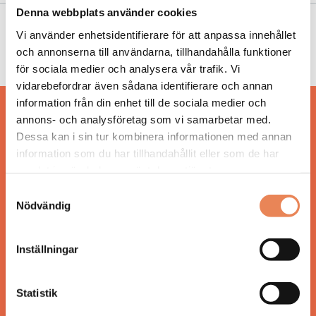
Denna webbplats använder cookies
NYHETER
|
9 juni 2025
Vi använder enhetsidentifierare för att anpassa innehållet
och annonserna till användarna, tillhandahålla funktioner
Hotellinspirerad coworking
för sociala medier och analysera vår trafik. Vi
vidarebefordrar även sådana identifierare och annan
information från din enhet till de sociala medier och
Hos oss läser du landets mest uppdaterade
annons- och analysföretag som vi samarbetar med.
nyheter och snackisar inom besöksnäringen.
Dessa kan i sin tur kombinera informationen med annan
Besöksliv i sin tryckta form är ett affärsmagasin
information som du har tillhandahållit eller som de har
för ägare och ledare inom besöksnäringen.
samlat in när du har använt deras tjänster.
Tidningen ges ut av
Visita
.
Samtyckesval
Nödvändig
ANSVARIG UTGIVARE
Inställningar
Jonas Siljhammar
Statistik