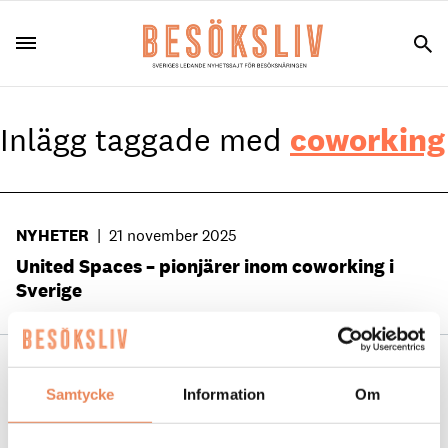
Inlägg taggade med
coworking
NYHETER
|
21 november 2025
United Spaces – pionjärer inom coworking i
Sverige
NYHETER
|
7 november 2025
Samtycke
Information
Om
Med lyxhotell som inspiration