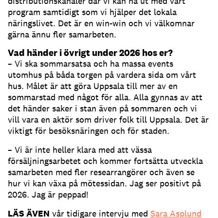
distributionskanaler där vi kan nå ut med vårt
program samtidigt som vi hjälper det lokala
näringslivet. Det är en win-win och vi välkomnar
gärna ännu fler samarbeten.
Vad händer i övrigt under 2026 hos er?
– Vi ska sommarsatsa och ha massa events
utomhus på båda torgen på vardera sida om vårt
hus. Målet är att göra Uppsala till mer av en
sommarstad med något för alla. Alla gynnas av att
det händer saker i stan även på sommaren och vi
vill vara en aktör som driver folk till Uppsala. Det är
viktigt för besöksnäringen och för staden.
– Vi är inte heller klara med att vässa
försäljningsarbetet och kommer fortsätta utveckla
samarbeten med fler researrangörer och även se
hur vi kan växa på mötessidan. Jag ser positivt på
2026. Jag är peppad!
LÄS ÄVEN
vår tidigare intervju med
Sara Asplund