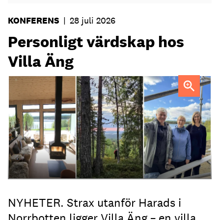
KONFERENS
|
28 juli 2026
Personligt värdskap hos
Villa Äng
Jenny Isaksson (th) med föräldrarna Kent Lindvall och
Britta Jonsson Lindvall.
NYHETER. Strax utanför Harads i
Norrbotten ligger Villa Äng – en villa