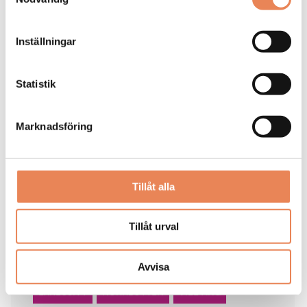
Koncept: Hela villan bokas exklusivt av ett sällskap i
taget.
Inställningar
Faciliteter: Fyra hotellrum och en större svit,
loungerum, matsal, utomhuspool, bastu.
Statistik
Målgrupp: Internationella high-end-turister vintertid.
Marknadsföring
Ledningsgrupper, konferenser, bröllop och privata
firanden under resten av året.
Utmärkelse: 2020 fick Britta Jonsson Lindvall
utmärkelsen ”Årets kvinna i besöksnäringen” av Visita
Tillåt alla
för sitt arbete med Treehotel.
Tillåt urval
Taggar
Avvisa
EXKLUSIVT
NORRBOTTEN
VILL ÄNG