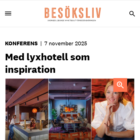
KONFERENS
|
7 november 2025
Med lyxhotell som
inspiration
Caroline Wallner är platschef för Kollektivet, en av
Flexiworks två coworkingplatser i Göteborg.
Foto: Linn
Bergbrant