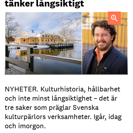
tänker långsiktigt
Fredrik Åström är vd för Svenska kulturpärlor där
Dufweholms Herrgård ingår.
NYHETER. Kulturhistoria, hållbarhet
och inte minst långsiktighet – det är
tre saker som präglar Svenska
kulturpärlors verksamheter. Igår, idag
och imorgon.