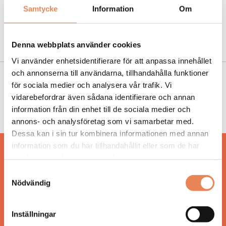
Samtycke
Information
Om
NYHETER
|
31 maj 2017
Daftö topprankas – får fem stjärnor i tysk
guide
Denna webbplats använder cookies
Vi använder enhetsidentifierare för att anpassa innehållet
och annonserna till användarna, tillhandahålla funktioner
NYHETER
|
12 augusti 2016
för sociala medier och analysera vår trafik. Vi
vidarebefordrar även sådana identifierare och annan
Daftö Resort bygger pirat-hotell för 50
information från din enhet till de sociala medier och
miljoner
annons- och analysföretag som vi samarbetar med.
Dessa kan i sin tur kombinera informationen med annan
information som du har tillhandahållit eller som de har
Hos oss läser du landets mest uppdaterade
samlat in när du har använt deras tjänster.
nyheter och snackisar inom besöksnäringen.
Samtyckesval
Besöksliv i sin tryckta form är ett affärsmagasin
Nödvändig
för ägare och ledare inom besöksnäringen.
Tidningen ges ut av
Visita
.
Inställningar