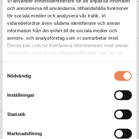
Vi använder enhetsidentifierare för att anpassa innehållet
och annonserna till användarna, tillhandahålla funktioner
NYHETER
|
26 juni 2024
för sociala medier och analysera vår trafik. Vi
vidarebefordrar även sådana identifierare och annan
En skärmfri oas i Älvdalen
information från din enhet till de sociala medier och
annons- och analysföretag som vi samarbetar med.
Dessa kan i sin tur kombinera informationen med annan
NYHETER
|
20 juni 2024
information som du har tillhandahållit eller som de har
Klassiskt midsommarfirande på Green Hotel
samlat in när du har använt deras tjänster.
Samtyckesval
Nödvändig
NYHETER
|
9 november 2023
Inställningar
Så ska Dalarna bli en mer hållbar destination
Statistik
NYHETER
|
25 november 2021
”Ett kvitto för oss och hela bygden”
Marknadsföring