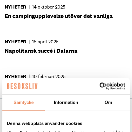
NYHETER
|
14 oktober 2025
En campingupplevelse utöver det vanliga
NYHETER
|
15 april 2025
Napolitansk succé i Dalarna
NYHETER
|
10 februari 2025
Nystart för hotell i Falun
Samtycke
Information
Om
NYHETER
|
17 januari 2025
Visit Dalarna tilldelas internationellt guld
Denna webbplats använder cookies