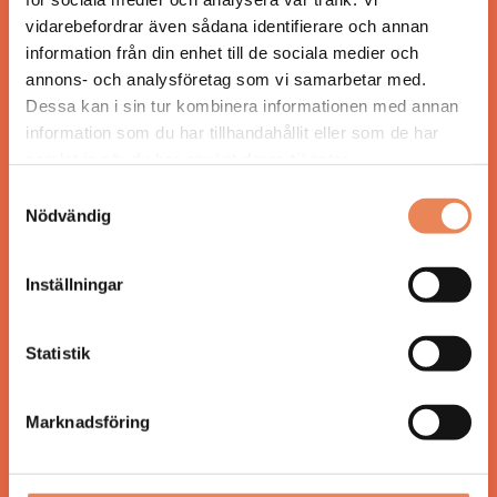
Besöksliv i sin tryckta form är ett affärsmagasin
vidarebefordrar även sådana identifierare och annan
för ägare och ledare inom besöksnäringen.
information från din enhet till de sociala medier och
Tidningen ges ut av
Visita
.
annons- och analysföretag som vi samarbetar med.
Dessa kan i sin tur kombinera informationen med annan
information som du har tillhandahållit eller som de har
samlat in när du har använt deras tjänster.
ANSVARIG UTGIVARE
Samtyckesval
Jonas Siljhammar
Nödvändig
Inställningar
UPPHOVSRÄTT
Allt material på besoksliv.se är skyddat enligt
lagen om upphovsrätt.
Statistik
KONTAKT
Marknadsföring
Besöksliv
Spoon, Brännkyrkagatan 64