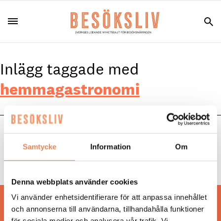
Inlägg taggade med
hemmagastronomi
NYHETER
|
21 november 2022
Samtycke
Information
Om
Hemmagastronomi utvecklar konceptet
Helggourmet
Denna webbplats använder cookies
Vi använder enhetsidentifierare för att anpassa innehållet
Hos oss läser du landets mest uppdaterade
och annonserna till användarna, tillhandahålla funktioner
nyheter och snackisar inom besöksnäringen.
för sociala medier och analysera vår trafik. Vi