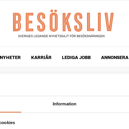
NYHETER
KARRIÄR
LEDIGA JOBB
ANNONSERA
gade med
Waynes Coffee
Information
 2022
ar på expresskaféer
cookies