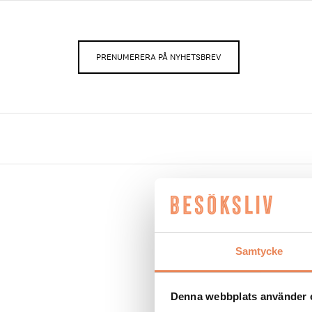
PRENUMERERA PÅ NYHETSBREV
Inlägg tag
Samtycke
NYHETER
|
1 december
Waynes Coffee sats
Denna webbplats använder 