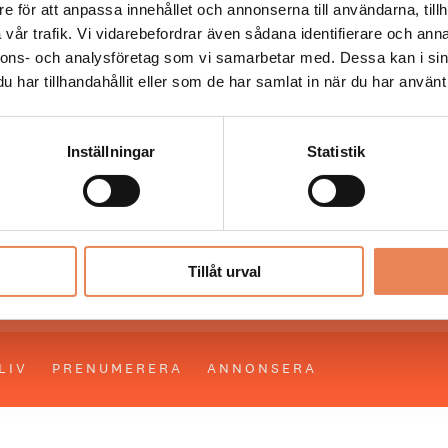
e för att anpassa innehållet och annonserna till användarna, tillh
vår trafik. Vi vidarebefordrar även sådana identifierare och anna
 läser du landets mest uppdaterade nyheter och snackis
nnons- och analysföretag som vi samarbetar med. Dessa kan i sin
ingen. Besöksliv i sin tryckta form är ett affärsmagasin 
har tillhandahållit eller som de har samlat in när du har använt 
ch ledare inom besöksnäringen. Tidningen ges ut av
Visi
Inställningar
Statistik
UPPHOVSRÄTT
Allt material på besoksliv.se är skyddat
enligt lagen om upphovsrätt.
Tillåt urval
LIV
PRENUMERERA
ANNONSERA