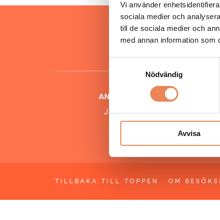
Vi använder enhetsidentifierar
sociala medier och analysera 
Hos oss
till de sociala medier och a
besöksnär
med annan information som du 
o
Samtyckesval
Nödvändig
ANSVARIG UTGIVARE
Jonas Siljhammar
Avvisa
TILLBAKA TILL TOPPEN
OM BESÖKS