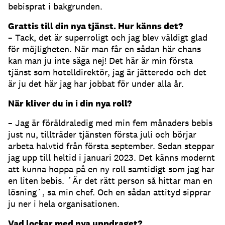
bebisprat i bakgrunden.
Grattis till din nya tjänst. Hur känns det?
– Tack, det är superroligt och jag blev väldigt glad
för möjligheten. När man får en sådan här chans
kan man ju inte säga nej! Det här är min första
tjänst som hotelldirektör, jag är jätteredo och det
är ju det här jag har jobbat för under alla år.
När kliver du in i din nya roll?
– Jag är föräldraledig med min fem månaders bebis
just nu, tillträder tjänsten första juli och börjar
arbeta halvtid från första september. Sedan steppar
jag upp till heltid i januari 2023. Det känns modernt
att kunna hoppa på en ny roll samtidigt som jag har
en liten bebis. ´Är det rätt person så hittar man en
lösning´, sa min chef. Och en sådan attityd sipprar
ju ner i hela organisationen.
Vad lockar med nya uppdraget?