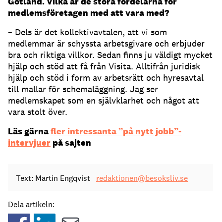
Gotland. Vilka är de stora fördelarna för
medlemsföretagen med att vara med?
– Dels är det kollektivavtalen, att vi som
medlemmar är schyssta arbetsgivare och erbjuder
bra och riktiga villkor. Sedan finns ju väldigt mycket
hjälp och stöd att få från Visita. Alltifrån juridisk
hjälp och stöd i form av arbetsrätt och hyresavtal
till mallar för schemaläggning. Jag ser
medlemskapet som en självklarhet och något att
vara stolt över.
Läs gärna
fler intressanta ”på nytt jobb”-
intervjuer
på sajten
Text: Martin Engqvist
redaktionen@besoksliv.se
Dela artikeln: