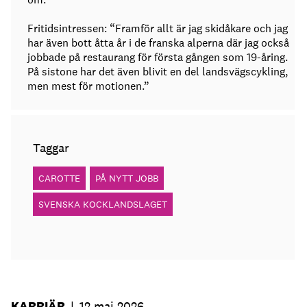
Fritidsintressen: “Framför allt är jag skidåkare och jag
har även bott åtta år i de franska alperna där jag också
jobbade på restaurang för första gången som 19-åring.
På sistone har det även blivit en del landsvägscykling,
men mest för motionen.”
Taggar
CAROTTE
PÅ NYTT JOBB
SVENSKA KOCKLANDSLAGET
KARRIÄR
|
12 maj 2026