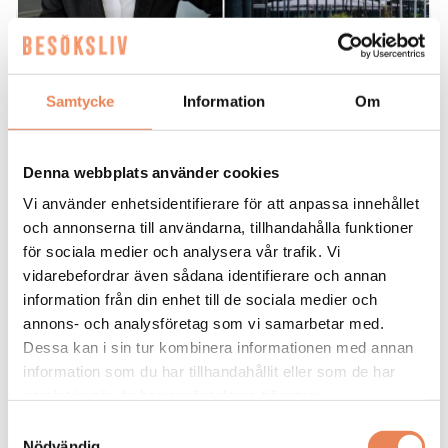
Samtycke
Information
Om
KARRIÄR. Efter sju år på Clarion Hotel
Winn i Gävle är det dags för Maria
Denna webbplats använder cookies
Tallén att ta sig an ett nytt uppdrag.
Vi använder enhetsidentifierare för att anpassa innehållet
Sedan 1 juni är hon vd för Radisson Blu
och annonserna till användarna, tillhandahålla funktioner
Hotel i Uppsala.
för sociala medier och analysera vår trafik. Vi
vidarebefordrar även sådana identifierare och annan
Grattis till nya jobbet!
information från din enhet till de sociala medier och
– Tack snälla.
annons- och analysföretag som vi samarbetar med.
Dessa kan i sin tur kombinera informationen med annan
Berätta lite om din bakgrund.
information som du har tillhandahållit eller som de har
– Jag har jobbat inom Winn i 20 år och haft
samlat in när du har använt deras tjänster.
förmånen att driva flera hotell genom åren. Innan
Samtyckesval
Gävle var jag på Quality Hotel Winn i Haninge
Nödvändig