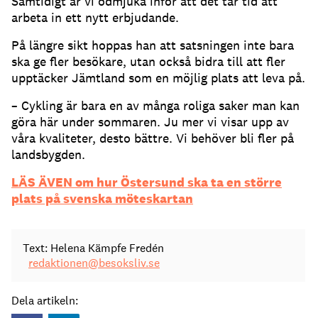
Samtidigt är vi ödmjuka inför att det tar tid att
arbeta in ett nytt erbjudande.
På längre sikt hoppas han att satsningen inte bara
ska ge fler besökare, utan också bidra till att fler
upptäcker Jämtland som en möjlig plats att leva på.
– Cykling är bara en av många roliga saker man kan
göra här under sommaren. Ju mer vi visar upp av
våra kvaliteter, desto bättre. Vi behöver bli fler på
landsbygden.
LÄS ÄVEN om hur Östersund ska ta en större
plats på svenska möteskartan
Text: Helena Kämpfe Fredén
redaktionen@besoksliv.se
Dela artikeln: