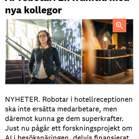
nya kollegor
Professor Kristina Palm FOTO: Theresia Viska
FOTO:
Dylan Calluy / Unsplash
NYHETER. Robotar i hotellreceptionen
ska inte ersätta medarbetare, men
däremot kunna ge dem superkrafter.
Just nu pågår ett forskningsprojekt om
AI i besöksnäringen, delvis finansierat