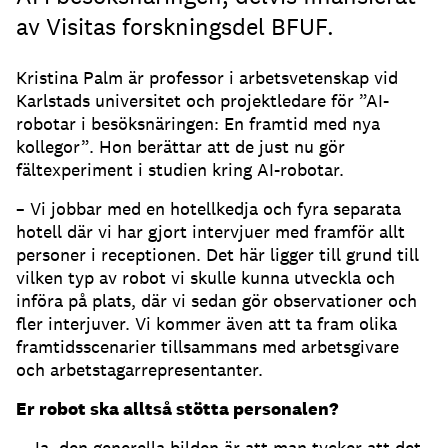
av Visitas forskningsdel BFUF.
Kristina Palm är professor i arbetsvetenskap vid
Karlstads universitet och projektledare för ”AI-
robotar i besöksnäringen: En framtid med nya
kollegor”. Hon berättar att de just nu gör
fältexperiment i studien kring AI-robotar.
– Vi jobbar med en hotellkedja och fyra separata
hotell där vi har gjort intervjuer med framför allt
personer i receptionen. Det här ligger till grund till
vilken typ av robot vi skulle kunna utveckla och
införa på plats, där vi sedan gör observationer och
fler interjuver. Vi kommer även att ta fram olika
framtidsscenarier tillsammans med arbetsgivare
och arbetstagarrepresentanter.
Er robot ska alltså stötta personalen?
– Ja, den generella bilden är att man tycker att det