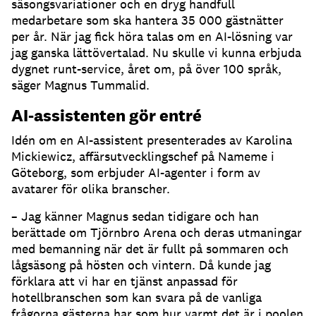
säsongsvariationer och en dryg handfull
medarbetare som ska hantera 35 000 gästnätter
per år.
När jag fick höra talas om en AI-lösning var
jag ganska lättövertalad.
Nu skulle vi kunna erbjuda
dygnet runt-service, året om, på över 100 språk,
säger Magnus Tummalid.
AI-assistenten gör entré
Idén om en AI-assistent presenterades av Karolina
Mickiewicz, affärsutvecklingschef på Nameme i
Göteborg, som erbjuder AI-agenter i form av
avatarer för olika branscher.
– Jag känner Magnus sedan tidigare och han
berättade om Tjörnbro Arena och deras utmaningar
med bemanning när det är fullt på sommaren och
lågsäsong på hösten och vintern.
Då kunde jag
förklara att vi har en tjänst anpassad för
hotellbranschen som kan svara på de vanliga
frågorna gästerna har som hur varmt det är i poolen