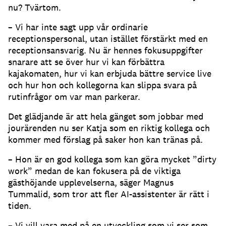
nu?
Tvärtom.
– Vi har inte sagt upp vår ordinarie
receptionspersonal, utan istället förstärkt med en
receptionsansvarig.
Nu är hennes fokusuppgifter
snarare att se över hur vi kan förbättra
kajakomaten, hur vi kan erbjuda bättre service live
och hur hon och kollegorna kan slippa svara på
rutinfrågor om var man parkerar.
Det glädjande är att hela gänget som jobbar med
jourärenden nu ser Katja som en riktig kollega och
kommer med förslag på saker hon kan tränas på.
– Hon är en god kollega som kan göra mycket ”dirty
work” medan de kan fokusera på de viktiga
gästhöjande upplevelserna, säger Magnus
Tummalid, som tror att fler AI-assistenter är rätt i
tiden.
– Vi vill vara med på en utveckling som vi ser som