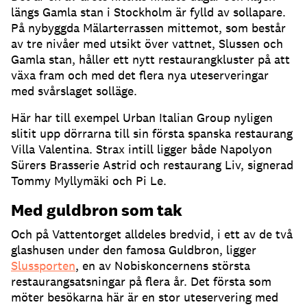
längs Gamla stan i Stockholm är fylld av sollapare
.
På nybyggda Mälarterrassen mittemot, som består
av tre nivåer med utsikt över vattnet, Slussen och
Gamla stan, håller ett nytt restaurangkluster på att
växa fram och med det flera nya uteserveringar
med svårslaget solläge
.
Här har till exempel Urban Italian Group nyligen
slitit upp dörrarna till sin första spanska restaurang
Villa Valentina
.
Strax intill ligger både Napolyon
Sürers Brasserie Astrid och restaurang Liv, signerad
Tommy Myllymäki och Pi Le
.
Med guldbron som tak
Och på Vattentorget alldeles bredvid, i ett av de två
glashusen under den famosa Guldbron, ligger
Slussporten
, en av Nobiskoncernens största
restaurangsatsningar på flera år
.
Det första som
möter besökarna här är en stor uteservering med