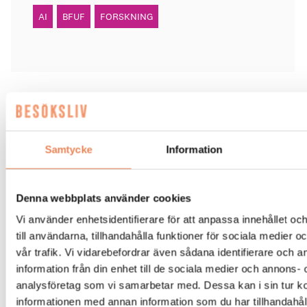
AI
BFUF
FORSKNING
BESÖKSNÄRING
|
14 juli 2026
AI-Katja guidar gästerna på
Samtycke
Information
Tjörnbro Arena
Denna webbplats använder cookies
AI-medarbetaren Katja tillträdde i tjänst i april.
Vi använder enhetsidentifierare för att anpassa innehållet o
till användarna, tillhandahålla funktioner för sociala medier 
vår trafik. Vi vidarebefordrar även sådana identifierare och 
information från din enhet till de sociala medier och annons- 
analysföretag som vi samarbetar med. Dessa kan i sin tur 
informationen med annan information som du har tillhandahåll