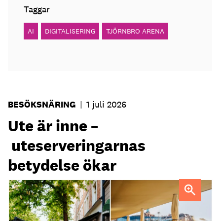
Taggar
AI
DIGITALISERING
TJÖRNBRO ARENA
BESÖKSNÄRING
|
1 juli 2026
Ute är inne –
uteserveringarnas
betydelse ökar
Uteservering på Dryck vinbar samt Slussporten.
FOTO:
Samuel Unéus