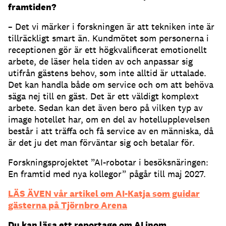
framtiden?
– Det vi märker i forskningen är att tekniken inte är
tillräckligt smart än. Kundmötet som personerna i
receptionen gör är ett högkvalificerat emotionellt
arbete, de läser hela tiden av och anpassar sig
utifrån gästens behov, som inte alltid är uttalade.
Det kan handla både om service och om att behöva
säga nej till en gäst. Det är ett väldigt komplext
arbete. Sedan kan det även bero på vilken typ av
image hotellet har, om en del av hotellupplevelsen
består i att träffa och få service av en människa, då
är det ju det man förväntar sig och betalar för.
Forskningsprojektet ”AI-robotar i besöksnäringen:
En framtid med nya kollegor” pågår till maj 2027.
LÄS ÄVEN vår artikel om AI-Katja som guidar
gästerna på Tjörnbro Arena
Du kan läsa ett reportage om AI inom