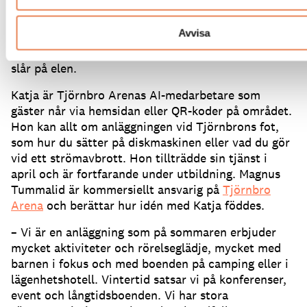
säger ”Välkommen – fråga mig vad som helst”.
Efter
att ha frågat om ”incheckning” är hon snart igång
Avvisa
och guidar dig till rätt hotellägenhet och talar om
var du hittar nyckeln innan du hinner fråga hur du
slår på elen.
Katja är Tjörnbro Arenas AI-medarbetare som
gäster når via hemsidan eller QR-koder på området.
Hon kan allt om anläggningen vid Tjörnbrons fot,
som hur du sätter på diskmaskinen eller vad du gör
vid ett strömavbrott.
Hon tillträdde sin tjänst i
april och är fortfarande under utbildning.
Magnus
Tummalid är kommersiellt ansvarig på
Tjörnbro
Arena
och berättar hur idén med Katja föddes.
– Vi är en anläggning som på sommaren erbjuder
mycket aktiviteter och rörelseglädje, mycket med
barnen i fokus och med boenden på camping eller i
lägenhetshotell.
Vintertid satsar vi på konferenser,
event och långtidsboenden.
Vi har stora