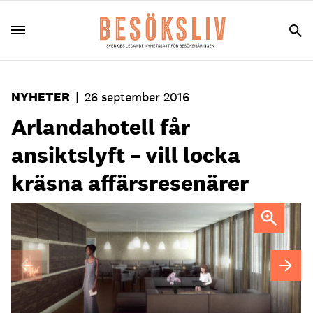
NYHETER
|
26 september 2016
Arlandahotell får
ansiktslyft – vill locka
kräsna affärsresenärer
1 november i år slår nyrenoverade Best Western Plus Park
Airport Hotel upp portarna.