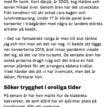
med fin tomt. Kort därpå, år 2000, tog Heléne och
sonen Mikael över. Genom åren har det utvecklats
från konditori till att också vara bageri och
lunchrestaurang. Under 17 år körde paret även
konserter i trädgården med några av landets största
artister på besök.
– Det var fantastiskt roliga år men till slut tänkte
jag och min man att det var nog. Vi beslöt att lägga
ner konserterna 2019, året innan pandemin visade
det sig, så det var lite tursamt. De senaste åren har
också priserna dragit iväg och det krävs en helt
annan plånbok för att arrangera sådana kvällar.
Visst händer det att vi har livemusik, men det är
sällan, förklarar hon.
Söker trygghet i oroliga tider
På senare år har hon märkt hur de klassiska
bakverken, de som alltid har en självklar plats på
konditoriet, fått ett uppsving.