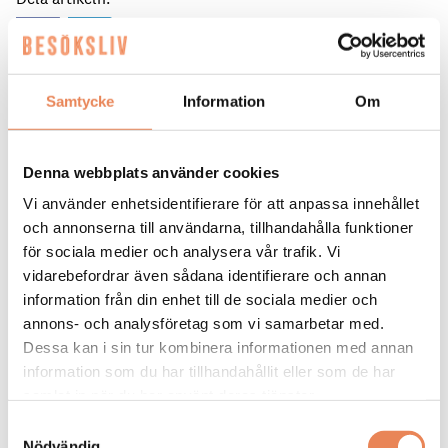
Samtycke
Information
Om
Denna webbplats använder cookies
Renoveringen av Home hotel Bilan
Vi använder enhetsidentifierare för att anpassa innehållet
Samtliga 73 hotellrum har totalrenoverats och
och annonserna till användarna, tillhandahålla funktioner
utrustats med modern komfortkyla.
för sociala medier och analysera vår trafik. Vi
Lobby, korridorer och restaurang har fått en total
vidarebefordrar även sådana identifierare och annan
genomgång med fokus på byggnadens
information från din enhet till de sociala medier och
fängelsehistorik.
annons- och analysföretag som vi samarbetar med.
Dessa kan i sin tur kombinera informationen med annan
Elbilsladdare har installerats i anslutning till hotellet.
information som du har tillhandahållit eller som de har
samlat in när du har använt deras tjänster.
Byggnaden fungerade som Värmlands länsfängelse
mellan 1847 och 1968. Det unika fängelsemuseet i
Samtyckesval
källaren har bevarats och är fortsatt öppet för
Nödvändig