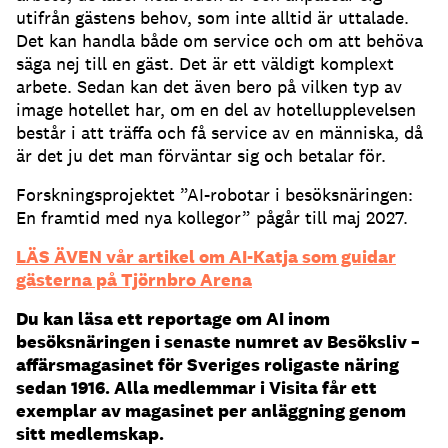
utifrån gästens behov, som inte alltid är uttalade.
Det kan handla både om service och om att behöva
säga nej till en gäst. Det är ett väldigt komplext
arbete. Sedan kan det även bero på vilken typ av
image hotellet har, om en del av hotellupplevelsen
består i att träffa och få service av en människa, då
är det ju det man förväntar sig och betalar för.
Forskningsprojektet ”AI-robotar i besöksnäringen:
En framtid med nya kollegor” pågår till maj 2027.
LÄS ÄVEN vår artikel om AI-Katja som guidar
gästerna på Tjörnbro Arena
Du kan läsa ett reportage om AI inom
besöksnäringen i senaste numret av Besöksliv –
affärsmagasinet för Sveriges roligaste näring
sedan 1916. Alla medlemmar i Visita får ett
exemplar av magasinet per anläggning genom
sitt medlemskap.