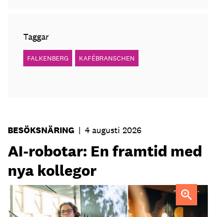
Taggar
FALKENBERG
KAFÉBRANSCHEN
BESÖKSNÄRING
|
4 augusti 2026
AI-robotar: En framtid med
nya kollegor
Professor Kristina Palm FOTO: Theresia Viska
FOTO:
Dylan Calluy / Unsplash