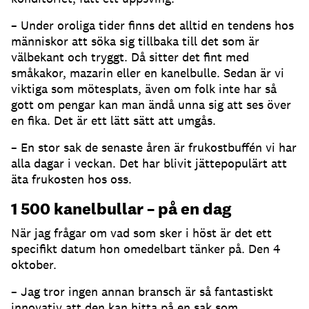
– Under oroliga tider finns det alltid en tendens hos
människor att söka sig tillbaka till det som är
välbekant och tryggt. Då sitter det fint med
småkakor, mazarin eller en kanelbulle. Sedan är vi
viktiga som mötesplats, även om folk inte har så
gott om pengar kan man ändå unna sig att ses över
en fika. Det är ett lätt sätt att umgås.
– En stor sak de senaste åren är frukostbuffén vi har
alla dagar i veckan. Det har blivit jättepopulärt att
äta frukosten hos oss.
1 500 kanelbullar – på en dag
När jag frågar om vad som sker i höst är det ett
specifikt datum hon omedelbart tänker på. Den 4
oktober.
– Jag tror ingen annan bransch är så fantastiskt
innovativ att den kan hitta på en sak som