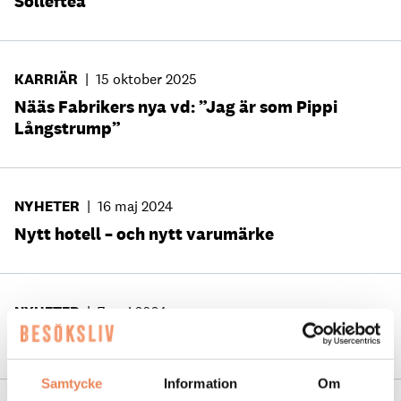
Sollefteå
KARRIÄR
|
15 oktober 2025
Nääs Fabrikers nya vd: ”Jag är som Pippi
Långstrump”
NYHETER
|
16 maj 2024
Nytt hotell – och nytt varumärke
NYHETER
|
7 maj 2024
100-årsjubileum på Hotell Kristina
Samtycke
Information
Om