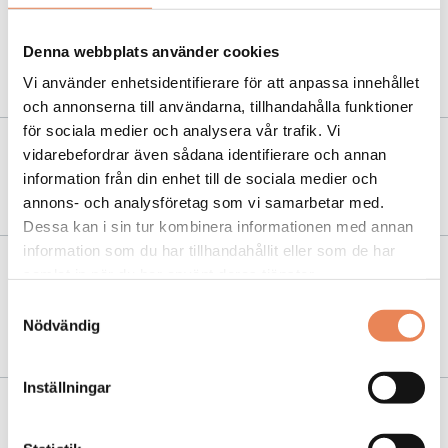
NYHETER
|
30 januari 2024
5 trender inom hotellinredning – experten
Denna webbplats använder cookies
förklarar
Vi använder enhetsidentifierare för att anpassa innehållet
och annonserna till användarna, tillhandahålla funktioner
för sociala medier och analysera vår trafik. Vi
vidarebefordrar även sådana identifierare och annan
NYHETER
|
25 april 2023
information från din enhet till de sociala medier och
Lyxigt uppdrag i Saltsjöbaden
annons- och analysföretag som vi samarbetar med.
Dessa kan i sin tur kombinera informationen med annan
information som du har tillhandahållit eller som de har
samlat in när du har använt deras tjänster.
NYHETER
|
14 mars 2023
Samtyckesval
Hotell Borgholm växer med bolangerie och ny
Nödvändig
bistro
Inställningar
NYHETER
|
13 januari 2023