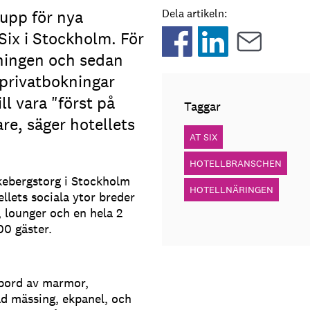
upp för nya
Dela artikeln:
Six i Stockholm. För
ingen och sedan
 privatbokningar
ll vara "först på
Taggar
re, säger hotellets
AT SIX
HOTELLBRANSCHEN
kebergstorg i Stockholm
HOTELLNÄRINGEN
llets sociala ytor breder
, lounger och en hela 2
00 gäster.
vbord av marmor,
ad mässing, ekpanel, och