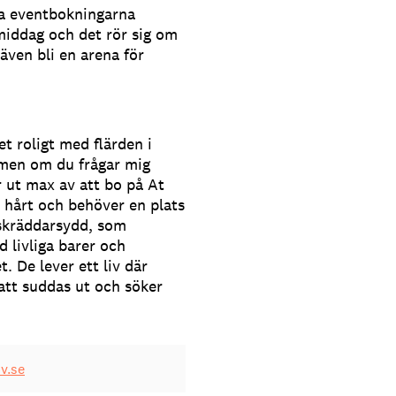
sta eventbokningarna
 middag och det rör sig om
även bli en arena för
et roligt med flärden i
, men om du frågar mig
 ut max av att bo på At
 hårt och behöver en plats
 skräddarsydd, som
d livliga barer och
. De lever ett liv där
att suddas ut och söker
v.se