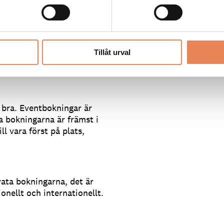
– och företagssidan.
så fått en hel del
digt roligt. Oftast räknar
er max tre månader innan
Tillåt urval
att många är nyfikna på At
Håkanson.
s bra. Eventbokningar är
a bokningarna är främst i
l vara först på plats,
ata bokningarna, det är
ionellt och internationellt.