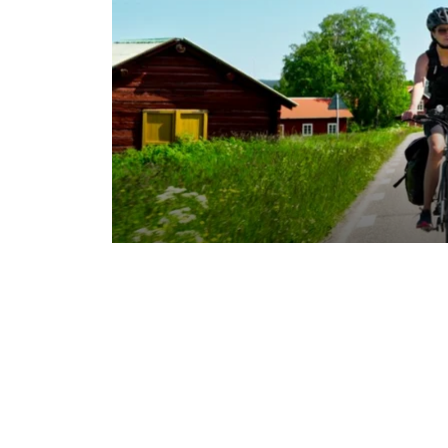
NYHETER. Under sommaren lans
cykelpaketen inom Destination
satsning på cykelturism. Samar
Park Hotel och Wikners i Persåse