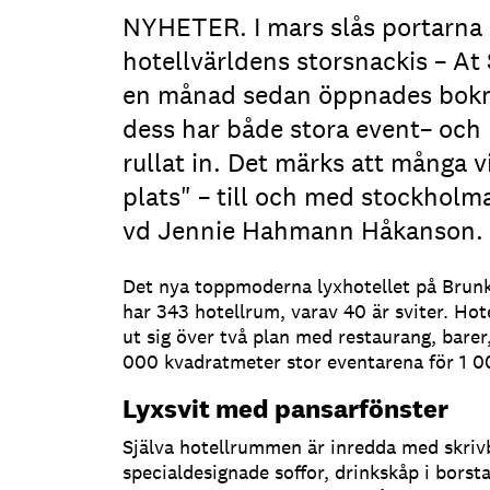
NYHETER. I mars slås portarna 
hotellvärldens storsnackis – At 
en månad sedan öppnades bokn
dess har både stora event– och
rullat in. Det märks att många vi
plats" – till och med stockholma
vd Jennie Hahmann Håkanson.
Det nya toppmoderna lyxhotellet på Brun
har 343 hotellrum, varav 40 är sviter. Hote
ut sig över två plan med restaurang, barer
000 kvadratmeter stor eventarena för 1 0
Lyxsvit med pansarfönster
Själva hotellrummen är inredda med skri
specialdesignade soffor, drinkskåp i borst