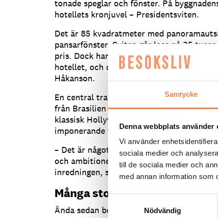
tonade speglar och fönster. På byggnadens
hotellets kronjuvel – Presidentsviten.
Det är 85 kvadratmeter med panoramautsik
pansarfönster. Sviten går loss på 35 tusen
pris. Dock har trycket på sviten inte varit
hotellet, och den står ännu utan oboknin
Håkanson.
Samtycke
En central trappa är gjord i vit granit av
från Brasilien och sedan tillslipad i Italien
klassisk Hollywoodscen där en stjärna skri
Denna webbplats använder 
imponerande trappa.
Vi använder enhetsidentifierar
– Det är något speciellt med den här typen
sociala medier och analysera 
och ambitionen har varit att låta den bli et
till de sociala medier och a
inredningen, säger Jennie Hahmann Håka
med annan information som du 
Många stockholmare vill test
Samtyckesval
Ända sedan bokningen öppnades för några
Nödvändig