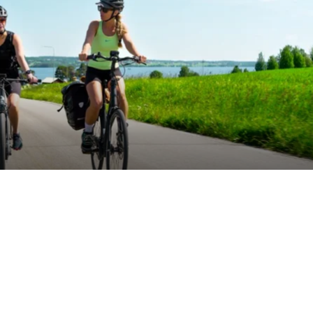
FOTO: Destination Öste
erades de första
Dela artikeln:
 Östersunds
betet med Frösö
n ska få fler att