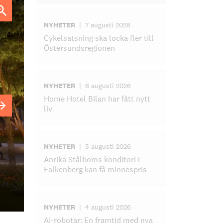
NYHETER
|
7 augusti 2026
Cykelsatsning ska locka fler till
Östersundsregionen
NYHETER
|
6 augusti 2026
Home Hotel Bilan har fått nytt
liv
NYHETER
|
5 augusti 2026
Anrika Stålboms konditori i
Falkenberg kan få minnespris
NYHETER
|
4 augusti 2026
AI-robotar: En framtid med nya