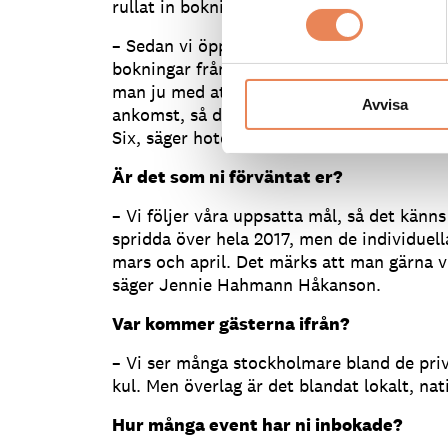
rullat in bokningar både på event–, privat
– Sedan vi öppnade rumsbokning har vi ock
bokningar från privatpersoner, vilket är väl
man ju med att individuella bokningar sk
Avvisa
ankomst, så det tar vi som ett tecken på 
Six, säger hotellets vd, Jennie Hahmann 
Är det som ni förväntat er?
– Vi följer våra uppsatta mål, så det känn
spridda över hela 2017, men de individuell
mars och april. Det märks att man gärna vil
säger Jennie Hahmann Håkanson.
Var kommer gästerna ifrån?
– Vi ser många stockholmare bland de priv
kul. Men överlag är det blandat lokalt, nat
Hur många event har ni inbokade?