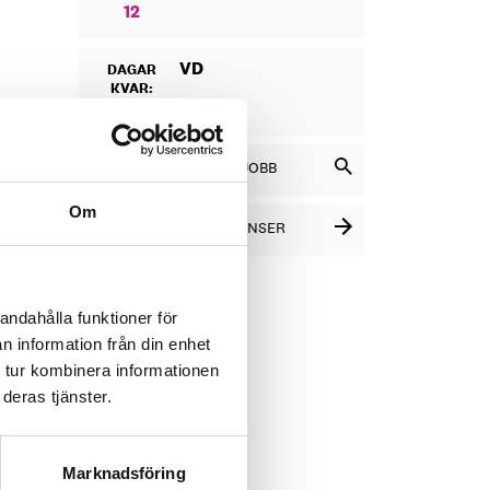
12
VD
DAGAR
KVAR:
11
SÖK BLAND LEDIGA JOBB
Om
SE FLER PLATSANNONSER
andahålla funktioner för
n information från din enhet
 tur kombinera informationen
deras tjänster.
Marknadsföring