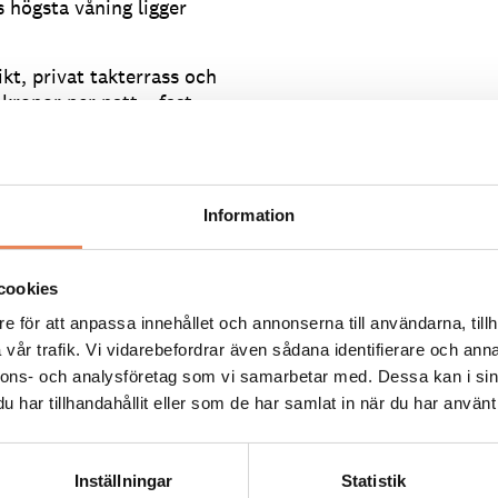
 högsta våning ligger
t, privat takterrass och
 kronor per natt – fast
 lika hårt som hos övriga
gar, enligt Jennie Hahmann
Information
 typen ”white macaubas”
. Den ska föra sinnet till en
der upp eller ner för en
cookies
e för att anpassa innehållet och annonserna till användarna, tillh
 av trappor helt enkelt
vår trafik. Vi vidarebefordrar även sådana identifierare och anna
t unikt blickfång i
nnons- och analysföretag som vi samarbetar med. Dessa kan i sin
nson.
har tillhandahållit eller som de har samlat in när du har använt 
-bo
 vecskor sedan har det
Inställningar
Statistik