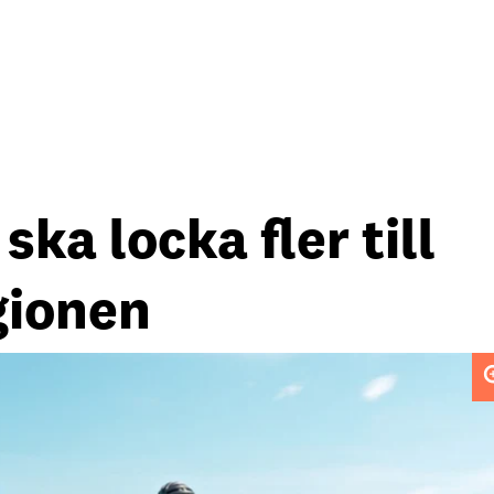
ka locka fler till
gionen