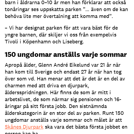
barn i åldrarna 0–10 år men han förklarar att också
tonåringar ses uppskatta parken ”… även om de kan
behöva lite mer övertalning att komma med”.
– Vi har designat parken för att vara bäst för de
yngre barnen, där skiljer vi oss från exempelvis
Tivoli i Köpenhamn och Liseberg.
150 ungdomar anställs varje sommar
Apropå ålder, Glenn André Eikelund var 21 år när
han kom till Sverige och endast 27 år när han tog
över som vd. Han menar att det är det är en del av
charmen med att driva en djurpark,
åldersspridningen. Här finns de som är mitt i
arbetslivet, de som närmar sig pensionen och 16-
åringar på sitt första jobb. Den sistnämnda
ålderskategorin är en stor del av parken. Runt 150
ungdomar anställs varje sommar och målet är att
Skånes Djurpark
ska vara det bästa första jobbet en
person kan ha.