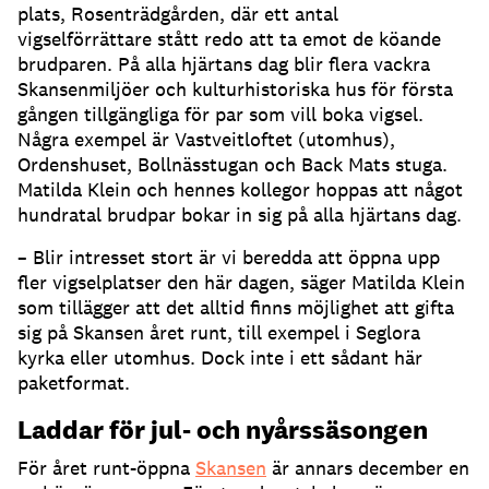
plats, Rosenträdgården, där ett antal
vigselförrättare stått redo att ta emot de köande
brudparen. På alla hjärtans dag blir flera vackra
Skansenmiljöer och kulturhistoriska hus för första
gången tillgängliga för par som vill boka vigsel.
Några exempel är Vastveitloftet (utomhus),
Ordenshuset, Bollnässtugan och Back Mats stuga.
Matilda Klein och hennes kollegor hoppas att något
hundratal brudpar bokar in sig på alla hjärtans dag.
– Blir intresset stort är vi beredda att öppna upp
fler vigselplatser den här dagen, säger Matilda Klein
som tillägger att det alltid finns möjlighet att gifta
sig på Skansen året runt, till exempel i Seglora
kyrka eller utomhus. Dock inte i ett sådant här
paketformat.
Laddar för jul- och nyårssäsongen
För året runt-öppna
Skansen
är annars december en