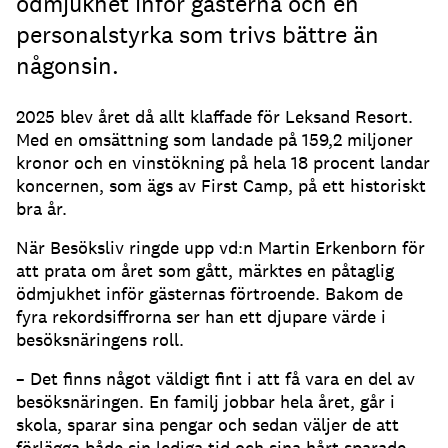
ödmjukhet inför gästerna och en
personalstyrka som trivs bättre än
någonsin.
2025 blev året då allt klaffade för Leksand Resort.
Med en omsättning som landade på 159,2 miljoner
kronor och en vinstökning på hela 18 procent landar
koncernen, som ägs av First Camp, på ett historiskt
bra år.
När Besöksliv ringde upp vd:n Martin Erkenborn för
att prata om året som gått, märktes en påtaglig
ödmjukhet inför gästernas förtroende. Bakom de
fyra rekordsiffrorna ser han ett djupare värde i
besöksnäringens roll.
– Det finns något väldigt fint i att få vara en del av
besöksnäringen. En familj jobbar hela året, går i
skola, sparar sina pengar och sedan väljer de att
förlägga både sin lediga tid och sina hårt sparade