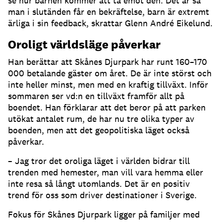
se hur barnen kommer att ta emot den. Det är så
man i slutänden får en bekräftelse, barn är extremt
ärliga i sin feedback, skrattar Glenn André Eikelund.
Oroligt världsläge påverkar
Han berättar att Skånes Djurpark har runt 160–170
000 betalande gäster om året. De är inte störst och
inte heller minst, men med en kraftig tillväxt. Inför
sommaren ser vd:n en tillväxt framför allt på
boendet. Han förklarar att det beror på att parken
utökat antalet rum, de har nu tre olika typer av
boenden, men att det geopolitiska läget också
påverkar.
– Jag tror det oroliga läget i världen bidrar till
trenden med hemester, man vill vara hemma eller
inte resa så långt utomlands. Det är en positiv
trend för oss som driver destinationer i Sverige.
Fokus för Skånes Djurpark ligger på familjer med