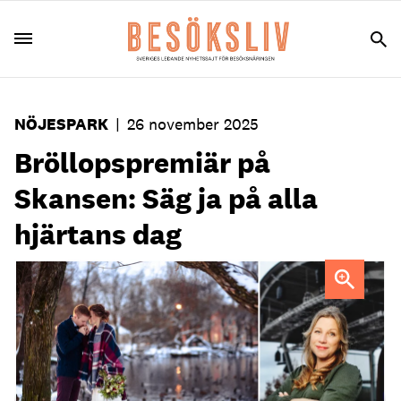
NÖJESPARK
|
26 november 2025
Bröllopspremiär på
Skansen: Säg ja på alla
hjärtans dag
Evenemagnschef Matilda Klein hoppas på ett hundratal
brudpar på Skansen på alla hjärtans dag.