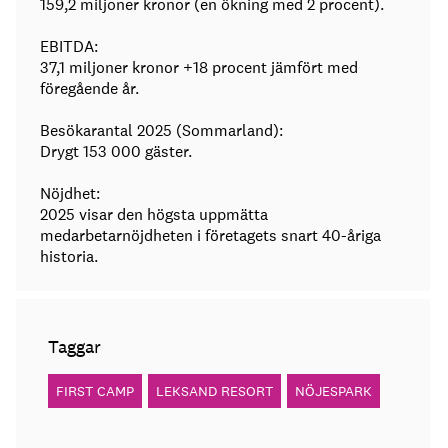
159,2 miljoner kronor (en ökning med 2 procent).
EBITDA:
37,1 miljoner kronor +18 procent jämfört med
föregående år.
Besökarantal 2025 (Sommarland):
Drygt 153 000 gäster.
Nöjdhet:
2025 visar den högsta uppmätta
medarbetarnöjdheten i företagets snart 40-åriga
historia.
Taggar
FIRST CAMP
LEKSAND RESORT
NÖJESPARK