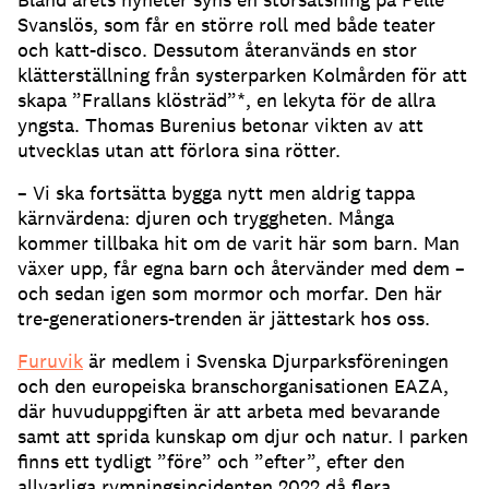
Svanslös, som får en större roll med både teater
och katt-disco. Dessutom återanvänds en stor
klätterställning från systerparken Kolmården för att
skapa ”Frallans klösträd”*, en lekyta för de allra
yngsta. Thomas Burenius betonar vikten av att
utvecklas utan att förlora sina rötter.
– Vi ska fortsätta bygga nytt men aldrig tappa
kärnvärdena: djuren och tryggheten. Många
kommer tillbaka hit om de varit här som barn. Man
växer upp, får egna barn och återvänder med dem –
och sedan igen som mormor och morfar. Den här
tre-generationers-trenden är jättestark hos oss.
Furuvik
är medlem i Svenska Djurparksföreningen
och den europeiska branschorganisationen EAZA,
där huvuduppgiften är att arbeta med bevarande
samt att sprida kunskap om djur och natur. I parken
finns ett tydligt ”före” och ”efter”, efter den
allvarliga rymningsincidenten 2022 då flera