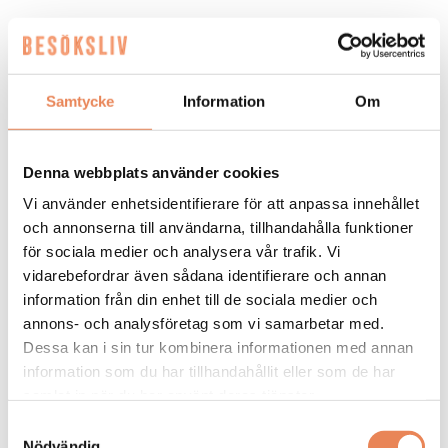
NYHETER. Med en stabil målsättning
på 360 000 besökare gör Furuvik sig
redo för högsäsongen. Tack vare en
Samtycke
Information
Om
ihållande trend av ”hemester” och ett
brett utbud ser parkledningen ljust på
Denna webbplats använder cookies
sommaren.
Vi använder enhetsidentifierare för att anpassa innehållet
och annonserna till användarna, tillhandahålla funktioner
Furuvik, som ligger cirka en mil från Gävle, lockar i
för sociala medier och analysera vår trafik. Vi
vanliga fall mellan 340 000 och 350 000 gäster
vidarebefordrar även sådana identifierare och annan
årligen. Inför sommaren är målet tydligt.
information från din enhet till de sociala medier och
– Vår målsättning är 360 000 besökare. Vi tror att
annons- och analysföretag som vi samarbetar med.
gästerna väljer att stanna i Sverige i stället för att
Dessa kan i sin tur kombinera informationen med annan
resa utomlands just nu. Men det handlar inte bara
information som du har tillhandahållit eller som de har
om siffror; det viktigaste är att de som kommer hit
samlat in när du har använt deras tjänster.
får en så stark upplevelse att de vill återvända,
Samtyckesval
säger Thomas Burenius, COO Upplevelse på
Nödvändig