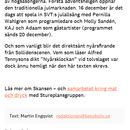
av högsäsongerna. Första adventshelgen öppnar
den traditionella julmarknaden. 16 december är det
dags att spela in SVT:s julallsång med Pernilla
Wahlgren som programledare och Molly Sandén,
KAJ och Adaam som gästartister (programmet
sänds 20 december).
Och som vanligt blir det direktsänt nyårsfirande
från Sollidenscenen. Vem som läser Alfred
Tennysons dikt ”Nyårsklockan” vid tolvslaget var
dock ännu hemligt när den här texten skrevs.
Läs mer om Skansen – och
samarbetet kring mat
och dryck
med Stureplansgruppen.
Text: Martin Engqvist
redaktionen@besoksliv.se