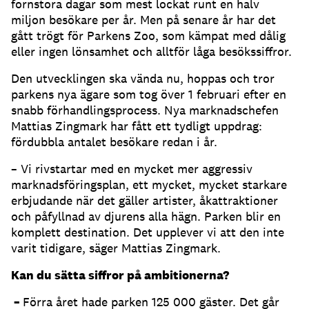
fornstora dagar som mest lockat runt en halv
miljon besökare per år. Men på senare år har det
gått trögt för Parkens Zoo, som kämpat med dålig
eller ingen lönsamhet och alltför låga besökssiffror.
Den utvecklingen ska vända nu, hoppas och tror
parkens nya ägare som tog över 1 februari efter en
snabb förhandlingsprocess. Nya marknadschefen
Mattias Zingmark har fått ett tydligt uppdrag:
fördubbla antalet besökare redan i år.
– Vi rivstartar med en mycket mer aggressiv
marknadsföringsplan, ett mycket, mycket starkare
erbjudande när det gäller artister, åkattraktioner
och påfyllnad av djurens alla hägn. Parken blir en
komplett destination. Det upplever vi att den inte
varit tidigare, säger Mattias Zingmark.
Kan du sätta siffror på ambitionerna?
–
Förra året hade parken 125 000 gäster. Det går