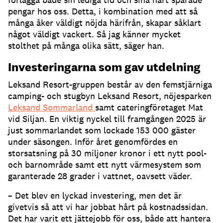
pengar hos oss. Detta, i kombination med att så
många åker väldigt nöjda härifrån, skapar såklart
något väldigt vackert. Så jag känner mycket
stolthet på många olika sätt, säger han.
Investeringarna som gav utdelning
Leksand Resort-gruppen består av den femstjärniga
camping- och stugbyn Leksand Resort, nöjesparken
Leksand Sommarland
samt cateringföretaget Mat
vid Siljan. En viktig nyckel till framgången 2025 är
just sommarlandet som lockade 153 000 gäster
under säsongen. Inför året genomfördes en
storsatsning på 30 miljoner kronor i ett nytt pool-
och barnområde samt ett nytt värmesystem som
garanterade 28 grader i vattnet, oavsett väder.
– Det blev en lyckad investering, men det är
givetvis så att vi har jobbat hårt på kostnadssidan.
Det har varit ett jättejobb för oss, både att hantera