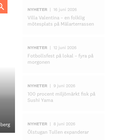
NYHETER
|
16 juni 2026
Villa Valentina – en folklig
mötesplats på Mälarterrassen
NYHETER
|
12 juni 2026
Fotbollsfest på lokal – fyra på
morgonen
NYHETER
|
9 juni 2026
100 procent miljömärkt fisk på
Sushi Yama
NYHETER
|
8 juni 2026
nberg
Ölstugan Tullen expanderar