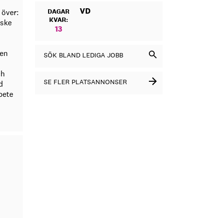
VD
 över:
DAGAR
KVAR:
nske
13
 en
SÖK BLAND LEDIGA JOBB
ch
SE FLER PLATSANNONSER
d
bete