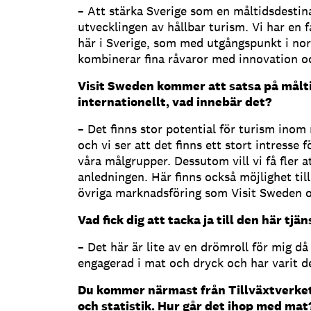
– Att stärka Sverige som en måltidsdestin
utvecklingen av hållbar turism. Vi har en 
här i Sverige, som med utgångspunkt i no
kombinerar fina råvaror med innovation o
Visit Sweden kommer att satsa på målt
internationellt, vad innebär det?
– Det finns stor potential för turism inom
och vi ser att det finns ett stort intresse
våra målgrupper. Dessutom vill vi få fler a
anledningen. Här finns också möjlighet ti
övriga marknadsföring som Visit Sweden o
Vad fick dig att tacka ja till den här tjä
– Det här är lite av en drömroll för mig då
engagerad i mat och dryck och har varit de
Du kommer närmast från Tillväxtverket 
och statistik. Hur går det ihop med mat