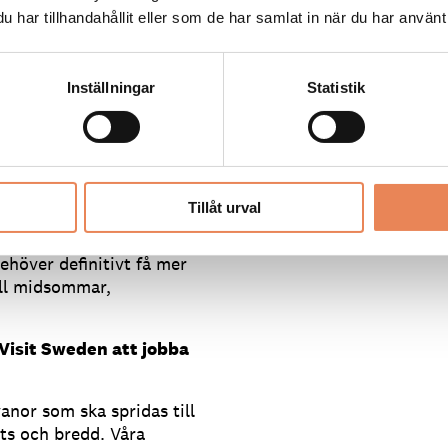
har tillhandahållit eller som de har samlat in när du har använt 
ligen mest förtjust i?
Inställningar
Statistik
h lagad och serverad av
ta men i många länder tar
ar vår tradition att göra
skolan.
est fascinerade av?
Tillåt urval
ket om våra
ehöver definitivt få mer
ll midsommar,
Visit Sweden att jobba
anor som ska spridas till
ets och bredd. Våra