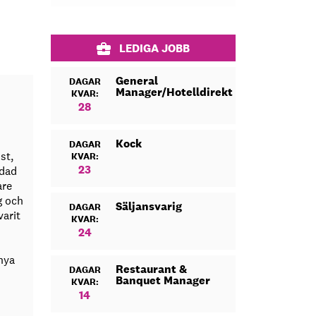
LEDIGA JOBB
General
DAGAR
Manager/Hotelldirektör
KVAR:
28
Kock
DAGAR
st,
KVAR:
23
ldad
are
g och
Säljansvarig
DAGAR
varit
KVAR:
24
nya
Restaurant &
DAGAR
Banquet Manager
KVAR:
14