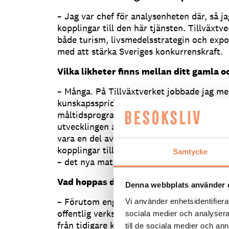
– Jag var chef för analysenheten där, så j
kopplingar till den här tjänsten. Tillväxt
både turism, livsmedelsstrategin och expo
med att stärka Sveriges konkurrenskraft.
Vilka likheter finns mellan ditt gamla o
– Många. På Tillväxtverket jobbade jag me
kunskapsspridning, det är en av de stora u
måltidsprogrammet. Mitt jobb där var också
utvecklingen av strategier och nya insatse
vara en del av måltidsprogrammet. Sedan
kopplingar till mitt tidigare jobb på Rege
Samtycke
– det nya matlandet” som hade matturism
Vad hoppas du kunna tillföra på ditt ny
Denna webbplats använder 
– Förutom engagemanget har jag bred kun
Vi använder enhetsidentifierar
offentlig verksamhet och hoppas kunna a
sociala medier och analysera 
från tidigare karriär. Sedan gillar jag att j
till de sociala medier och a