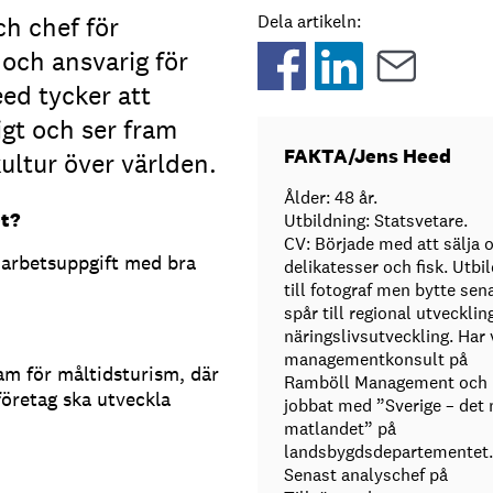
h chef för
Dela artikeln:
 och ansvarig för
ed tycker att
igt och ser fram
FAKTA/Jens Heed
ultur över världen.
Ålder: 48 år.
et?
Utbildning: Statsvetare.
CV: Började med att sälja o
k arbetsuppgift med bra
delikatesser och fisk. Utbi
till fotograf men bytte sen
spår till regional utvecklin
näringslivsutveckling. Har 
managementkonsult på
am för måltidsturism, där
Ramböll Management och
öretag ska utveckla
jobbat med ”Sverige – det 
matlandet” på
landsbygdsdepartementet.
Senast analyschef på