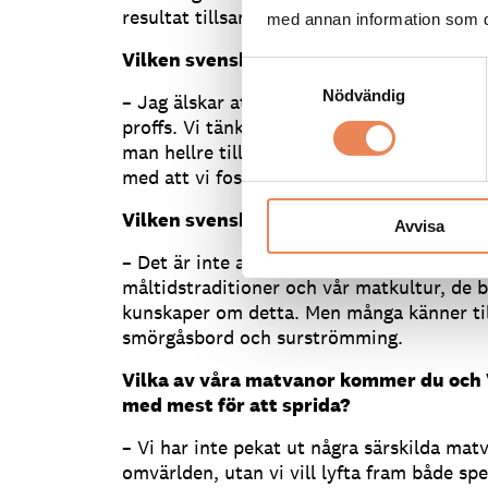
resultat tillsammans med andra.
med annan information som du 
Vilken svensk mattradition är du person
Samtyckesval
Nödvändig
– Jag älskar att gå ut och äta en god lunc
proffs. Vi tänker kanske inte på det så of
man hellre till exempel en macka. Kanske h
med att vi fostras så både i förskolan och 
Vilken svensk tradition är turisterna m
Avvisa
– Det är inte alla turister som vet så myc
måltidstraditioner och vår matkultur, de b
kunskaper om detta. Men många känner ti
smörgåsbord och surströmming.
Vilka av våra matvanor kommer du och 
med mest för att sprida?
– Vi har inte pekat ut några särskilda matv
omvärlden, utan vi vill lyfta fram både sp