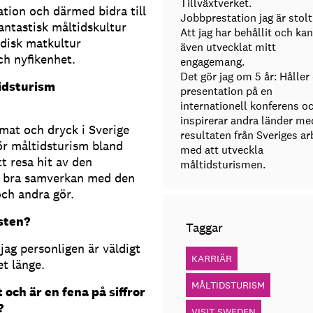
Tillväxtverket.
ation och därmed bidra till
Jobbprestation jag är stolt
fantastisk måltidskultur
Att jag har behållit och ka
rdisk matkultur
även utvecklat mitt
ch nyfikenhet.
engagemang.
Det gör jag om 5 år: Håller
idsturism
presentation på en
internationell konferens o
inspirerar andra länder me
 mat och dryck i Sverige
resultaten från Sveriges ar
 för måltidsturism bland
med att utveckla
tt resa hit av den
måltidsturismen.
ll bra samverkan med den
ch andra gör.
nsten?
Taggar
 jag personligen är väldigt
KARRIÄR
t länge.
MÅLTIDSTURISM
och är en fena på siffror
?
VISIT SWEDEN