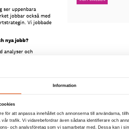
ag ser uppenbara
verket jobbar också med
rtstrategin. Vi jobbade
ch nya jobb?
d analyser och
ppgifterna i
 att bidra till
r, vilket också kommer att
 finns också många
ringskansliet med ”Sverige
Information
 som ett fokusområde.
a jobb?
cookies
skap från både privat och
e för att anpassa innehållet och annonserna till användarna, tillh
nvända mina erfarenheter
vår trafik. Vi vidarebefordrar även sådana identifierare och anna
obba för att leverera
nnons- och analysföretag som vi samarbetar med. Dessa kan i sin