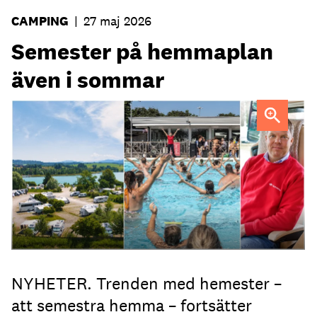
CAMPING
|
27 maj 2026
Semester på hemmaplan
även i sommar
Campingen ger charterbolagen en god match om
sommarresenärerna, säger Johan Söör, vd First Camp.
NYHETER. Trenden med hemester –
att semestra hemma – fortsätter