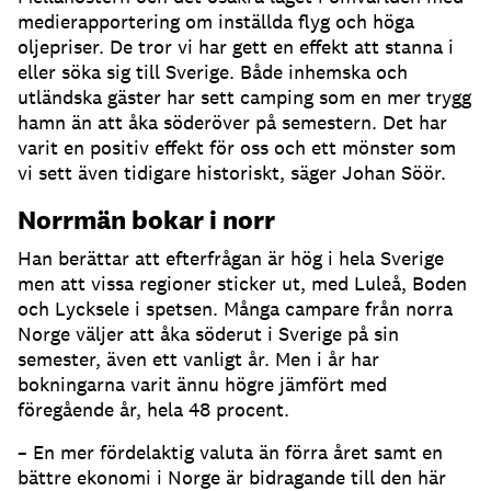
medierapportering om inställda flyg och höga
oljepriser. De tror vi har gett en effekt att stanna i
eller söka sig till Sverige. Både inhemska och
utländska gäster har sett camping som en mer trygg
hamn än att åka söderöver på semestern. Det har
varit en positiv effekt för oss och ett mönster som
vi sett även tidigare historiskt, säger Johan Söör.
Norrmän bokar i norr
Han berättar att efterfrågan är hög i hela Sverige
men att vissa regioner sticker ut, med Luleå, Boden
och Lycksele i spetsen. Många campare från norra
Norge väljer att åka söderut i Sverige på sin
semester, även ett vanligt år. Men i år har
bokningarna varit ännu högre jämfört med
föregående år, hela 48 procent.
– En mer fördelaktig valuta än förra året samt en
bättre ekonomi i Norge är bidragande till den här