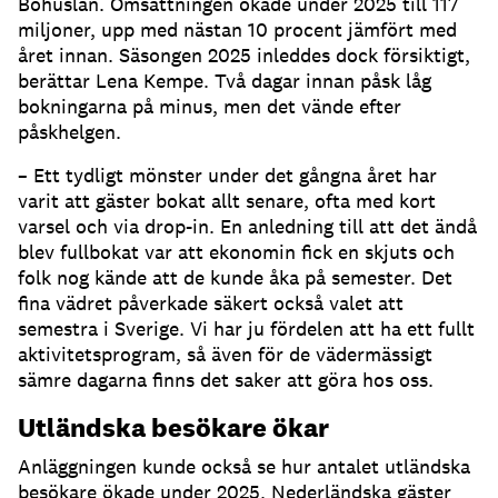
Bohuslän. Omsättningen ökade under 2025 till 117
miljoner, upp med nästan 10 procent jämfört med
året innan. Säsongen 2025 inleddes dock försiktigt,
berättar Lena Kempe. Två dagar innan påsk låg
bokningarna på minus, men det vände efter
påskhelgen.
– Ett tydligt mönster under det gångna året har
varit att gäster bokat allt senare, ofta med kort
varsel och via drop-in. En anledning till att det ändå
blev fullbokat var att ekonomin fick en skjuts och
folk nog kände att de kunde åka på semester. Det
fina vädret påverkade säkert också valet att
semestra i Sverige. Vi har ju fördelen att ha ett fullt
aktivitetsprogram, så även för de vädermässigt
sämre dagarna finns det saker att göra hos oss.
Utländska besökare ökar
Anläggningen kunde också se hur antalet utländska
besökare ökade under 2025. Nederländska gäster