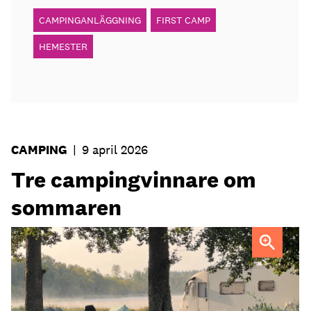
CAMPINGANLÄGGNING
FIRST CAMP
HEMESTER
CAMPING
|
9 april 2026
Tre campingvinnare om
sommaren
Hultsfred Strandcamping står redo för en ny säsong.