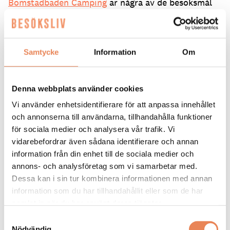
Bomstadbaden Camping
är några av de besöksmål
som vann pris i Campers’ Choice 2026, där gästerna
själva har röstat fram sina favoriter. Besöksliv
ringde upp för att kolla läget inför sommaren.
Samtycke
Information
Om
Erica Hammarlund, vd på Hultsfred
Strandcamping:
Denna webbplats använder cookies
Har ni märkt av några nya förväntningar från
gästerna?
Vi använder enhetsidentifierare för att anpassa innehållet
och annonserna till användarna, tillhandahålla funktioner
– Från att vi tog över campingen för sju år sedan
för sociala medier och analysera vår trafik. Vi
har frågan om att kunna ladda sin bil blivit större.
vidarebefordrar även sådana identifierare och annan
För två år sedan satte vi upp nya laddstolpar för att
information från din enhet till de sociala medier och
bemöta efterfrågan.
annons- och analysföretag som vi samarbetar med.
Dessa kan i sin tur kombinera informationen med annan
Vad är era utmaningar som campingplats?
information som du har tillhandahållit eller som de har
– Det är en väderberoende verksamhet, säsongen är
samlat in när du har använt deras tjänster.
kort och all inkomst ska in under några få månader.
Samtyckesval
Det är även en utmaning att hitta personal som
Nödvändig