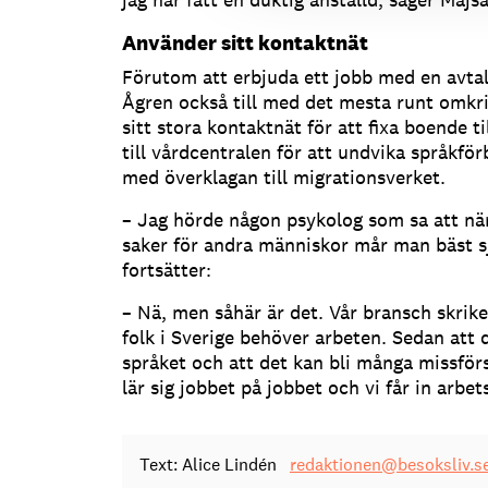
Använder sitt kontaktnät
Förutom att erbjuda ett jobb med en avtal
Ågren också till med det mesta runt omkr
sitt stora kontaktnät för att fixa boende ti
till vårdcentralen för att undvika språkförb
med överklagan till migrationsverket.
– Jag hörde någon psykolog som sa att när
saker för andra människor mår man bäst sj
fortsätter:
– Nä, men såhär är det. Vår bransch skrike
folk i Sverige behöver arbeten. Sedan att
språket och att det kan bli många missför
lär sig jobbet på jobbet och vi får in arbet
Text: Alice Lindén
redaktionen@besoksliv.s