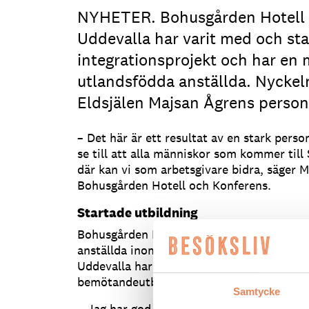
NYHETER. Bohusgården Hotell 
Uddevalla har varit med och sta
integrationsprojekt och har en 
utlandsfödda anställda. Nyckeln
Eldsjälen Majsan Ågrens personl
– Det här är ett resultat av en stark perso
se till att alla människor som kommer till 
där kan vi som arbetsgivare bidra, säger M
Bohusgården Hotell och Konferens.
Startade utbildning
Bohusgården Hotell och Konferens har en 
anställda inom sin verksamhet. Tillsamm
Uddevalla har man varit drivande i att sta
bemötandeutbildning.
Samtycke
– Jag har god kontakt med Ulf Larsson, ch