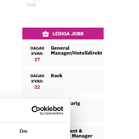
mat
LEDIGA JOBB
General
DAGAR
Manager/Hotelldirektör
KVAR:
27
Kock
DAGAR
KVAR:
22
Säljansvarig
DAGAR
KVAR:
23
Restaurant &
Om
DAGAR
Banquet Manager
KVAR: