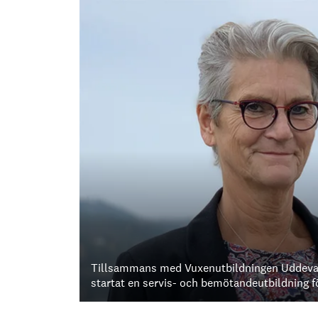
Tillsammans med Vuxenutbildningen Uddeval
startat en servis- och bemötandeutbildning f