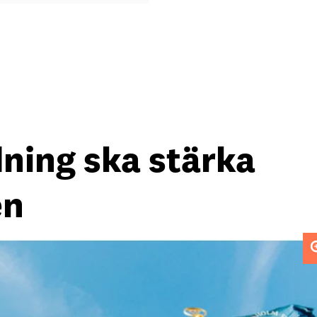
dning ska stärka
en