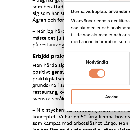
som berättade för mig att de har cirka 30
Denna webbplats använder 
sig som har stått utanför arbetsmarknaden
Ågren och fortsätter:
Vi använder enhetsidentifierar
sociala medier och analysera 
– När jag hörde det tänkte jag, ”Av alla d
till de sociala medier och a
måste det ju finnas några som har rätt vilj
med annan information som du 
på restaurang”.
Erbjöd praktikplatser
Samtyckesval
Nödvändig
Hon hörde sig för hos några branschkolleg
positivt gensvar. Elva krogar hakade på pr
praktikplatser. Två dagar i veckan pluggar 
grunderna i service och bemötande för at
restaurang, och tre dagar får de praktise
Avvisa
svenska språket på plats hos restauranger
– Nio stycken har vi redan lyckats få ut i 
konceptet. Vi har en 50-årig kvinna hos 
som kämpat med arbetslöshet länge. Hon ä
jag har fått en duktig anställd, säger Majs