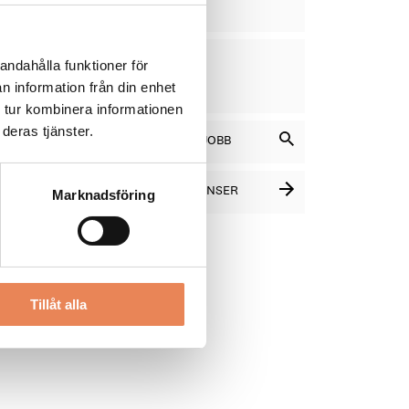
13
VD
DAGAR
andahålla funktioner för
KVAR:
n information från din enhet
12
 tur kombinera informationen
deras tjänster.
SÖK BLAND LEDIGA JOBB
SE FLER PLATSANNONSER
Marknadsföring
Tillåt alla