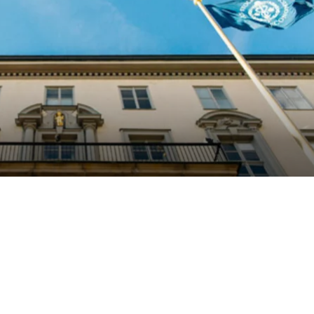
ligger i fokus i den nya utbildningen
Foto: Juliana Wi
 Stockholm
Dela artikeln:
mmans med Visita
exekutiva chefer
att