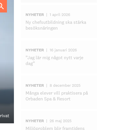
NYHETER
|
1 april 2026
Ny chefsutbildning ska stärka
besöksnäringen
NYHETER
|
16 januari 2026
”Jag lär mig något nytt varje
dag”
NYHETER
|
8 december 2025
Många elever vill praktisera på
Orbaden Spa & Resort
rivat
NYHETER
|
26 maj 2025
Miljöproblem blir framtidens