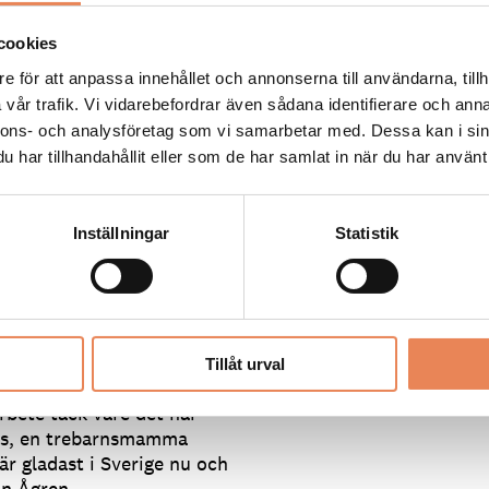
00 personer inskrivna hos
cookies
 i många år, säger Majsan
e för att anpassa innehållet och annonserna till användarna, tillh
vår trafik. Vi vidarebefordrar även sådana identifierare och anna
e tusentals personerna
nnons- och analysföretag som vi samarbetar med. Dessa kan i sin
a och attityd för att jobba
har tillhandahållit eller som de har samlat in när du har använt 
Inställningar
Statistik
or i Uddevalla och fick
ojektet och erbjöd
deltagarna och får lära sig
t kunna arbeta på
ra dessa kunskaper och det
Tillåt urval
na.
arbete tack vare det här
oss, en trebarnsmamma
r gladast i Sverige nu och
an Ågren.