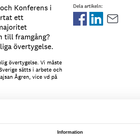
och Konferens i
Dela artikeln:
rtat ett
majoritet
 till framgång?
iga övertygelse.
nlig övertygelse. Vi måste
Sverige sätts i arbete och
ajsan Ågren, vice vd på
majoritet utlandsfödda
ans med Vuxenutbildningen
rta upp en servis- och
Information
ef för vuxenutbildningen,