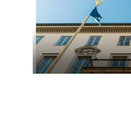
Affärsutveckling och förändringsledning – det 
Hospitality Leadership Program.
NYHETER. Handelshögskolan i
Executive Education har tillsa
tagit fram en ny utbildning för 
inom besöksnäringen. Syftet är 