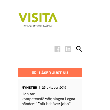
LÄSER JUST NU
i
NYHETER
|
25 oktober 2019
Hon tar
kompetensförsörjningen i egna
händer: ”Folk behöver jobb”