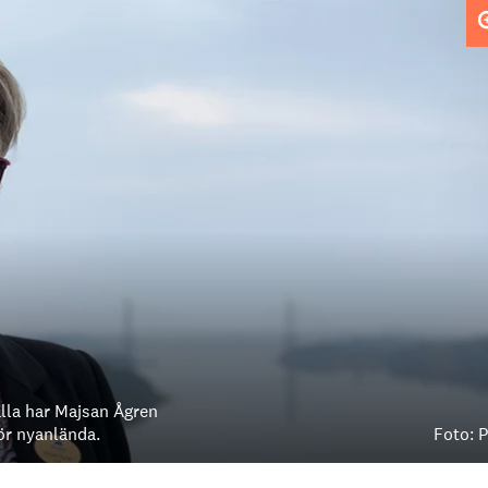
la har Majsan Ågren
ör nyanlända.
Foto: P