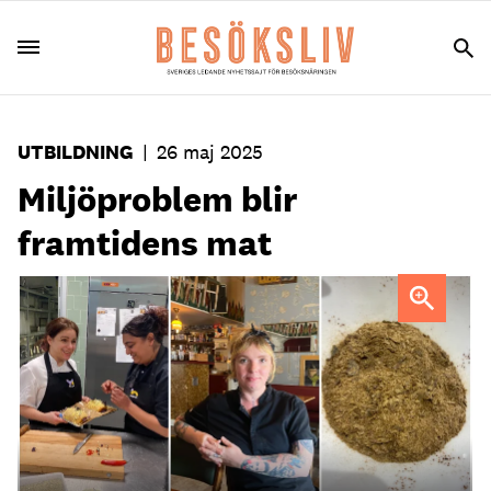
UTBILDNING
|
26 maj 2025
Miljöproblem blir
framtidens mat
Lilit Petrosyan, Milla Ritzman och Evelina Liedman,
studerande vid YH Akademin