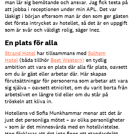
man lär sig bemötande och ansvar. Jag fick testa på
att jobba i receptionen under min APL. Det var
läskigt i början eftersom man är den som ger gästen
det första intrycket av hotellet, så det är en uppgift
som är svår och väldigt rolig, säger Inez.
En plats för alla
Strand Hotel
har tillsammans med
Solhem
Hotel
(båda tillhör
Best Western)
en tydlig
ambition att vara en plats där alla får plats, oavsett
om du är gäst eller arbetar där. Här skapas
förutsättningar för personerna som arbetar att vara
sig själva – oavsett etnicitet, om du varit borta från
arbetslivet en längre tid eller om du står på
tröskeln att kliva in.
Hotellens vd Sofia Munkhammar menar att det är
just det personliga mötet – av olika personligheter
– som är det minnesvärda med en hotellvistelse.
Hon förklarar att det inte finns ett standardsätt