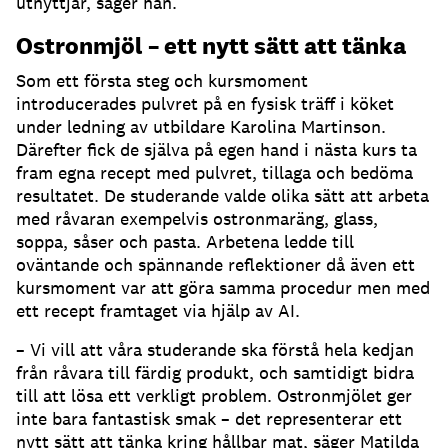
utnyttjar, säger han.
Ostronmjöl – ett nytt sätt att tänka
Som ett första steg och kursmoment
introducerades pulvret på en fysisk träff i köket
under ledning av utbildare Karolina Martinson.
Därefter fick de själva på egen hand i nästa kurs ta
fram egna recept med pulvret, tillaga och bedöma
resultatet. De studerande valde olika sätt att arbeta
med råvaran exempelvis ostronmaräng, glass,
soppa, såser och pasta. Arbetena ledde till
oväntande och spännande reflektioner då även ett
kursmoment var att göra samma procedur men med
ett recept framtaget via hjälp av AI.
– Vi vill att våra studerande ska förstå hela kedjan
från råvara till färdig produkt, och samtidigt bidra
till att lösa ett verkligt problem. Ostronmjölet ger
inte bara fantastisk smak – det representerar ett
nytt sätt att tänka kring hållbar mat, säger Matilda