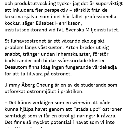
och produktutveckling tycker jag det är superviktigt
att inkludera fler perspektiv – särskilt från de
kreativa själva, som i det här fallet professionella
kockar, säger Elisabet Henriksson,
institutsdoktorand vid IVL Svenska Miljöinstitutet.
Stillahavsostronet är ett växande ekologiskt
problem längs västkusten. Arten breder ut sig
snabbt, tränger undan inhemska arter, förstör
badstränder och bildar svårskördade kluster.
Dessutom finns idag ingen fungerande värdekedja
för att ta tillvara på ostronet.
Jimmy Åberg Cheung är en av de studerande som
utforskat ostronmjölet i praktiken.
– Det känns verkligen som en win-win att både
kunna hjälpa havet genom att ”städa upp” ostronen
samtidigt som vi får en otroligt näringsrik råvara.
Det finns så mycket potential i havet som vi inte