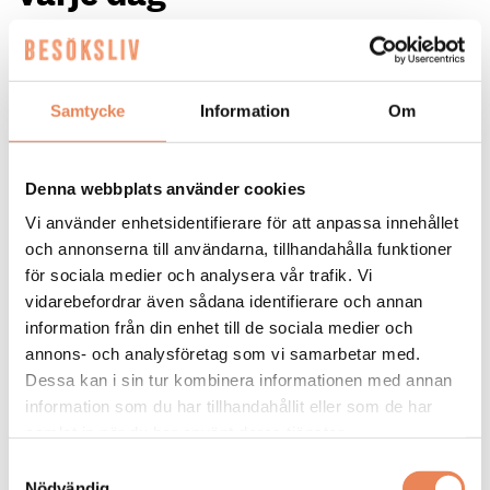
Gymnasieeleven Inez Harring lär sig mycket när hon jobbar
extra på Strand Hotel i Visby.
Samtycke
Information
Om
Denna webbplats använder cookies
Vi använder enhetsidentifierare för att anpassa innehållet
och annonserna till användarna, tillhandahålla funktioner
för sociala medier och analysera vår trafik. Vi
NYHETER. Inez Harring går tredje året
vidarebefordrar även sådana identifierare och annan
information från din enhet till de sociala medier och
på Hotell- och turismprogrammet. När
annons- och analysföretag som vi samarbetar med.
hon inte pluggar så jobbar hon extra
Dessa kan i sin tur kombinera informationen med annan
på Strand Hotel i Visby. ”Det är en
information som du har tillhandahållit eller som de har
samlat in när du har använt deras tjänster.
bransch där man får testa mycket. Alla
Samtyckesval
är så hjälpsamma”, säger hon.
Nödvändig