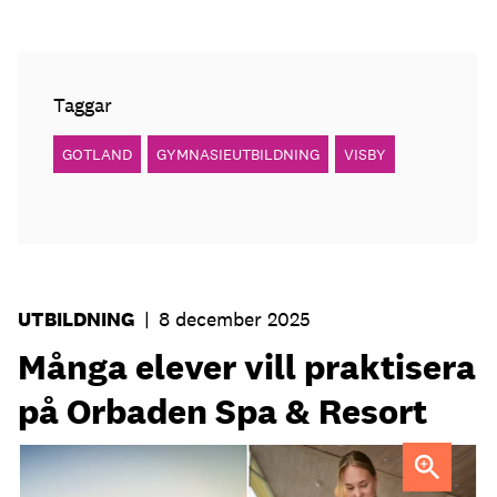
Taggar
GOTLAND
GYMNASIEUTBILDNING
VISBY
UTBILDNING
|
8 december 2025
Många elever vill praktisera
på Orbaden Spa & Resort
Orbaden Spa & Resort viil uppmuntra fler att ta emot
praktikanter.