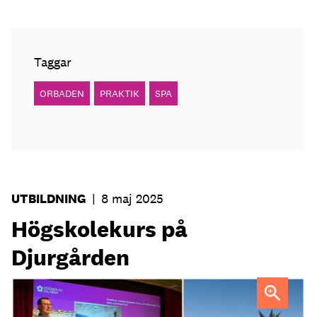
Taggar
ORBADEN
PRAKTIK
SPA
UTBILDNING
|
8 maj 2025
Högskolekurs på
Djurgården
Tobias Heldt, docent i turismvetenskap vid Högskolan
Dalarna.