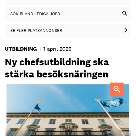
SÖK BLAND LEDIGA JOBB
SE FLER PLATSANNONSER
UTBILDNING
|
1 april 2026
Ny chefsutbildning ska
stärka besöksnäringen
Affärsutveckling och förändringsledning – det ligger i fokus
i den nya utbildningen Hospitality Leadership Program.
Foto: Juliana Wiklund