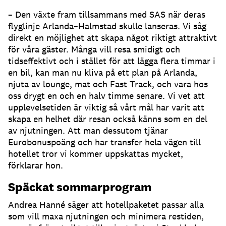
– Den växte fram tillsammans med SAS när deras
flyglinje Arlanda–Halmstad skulle lanseras. Vi såg
direkt en möjlighet att skapa något riktigt attraktivt
för våra gäster. Många vill resa smidigt och
tidseffektivt och i stället för att lägga flera timmar i
en bil, kan man nu kliva på ett plan på Arlanda,
njuta av lounge, mat och Fast Track, och vara hos
oss drygt en och en halv timme senare. Vi vet att
upplevelsetiden är viktig så vårt mål har varit att
skapa en helhet där resan också känns som en del
av njutningen. Att man dessutom tjänar
Eurobonuspoäng och har transfer hela vägen till
hotellet tror vi kommer uppskattas mycket,
förklarar hon.
Späckat sommarprogram
Andrea Hanné säger att hotellpaketet passar alla
som vill maxa njutningen och minimera restiden,