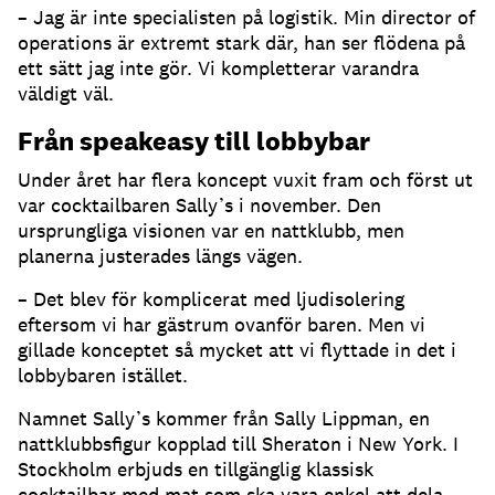
– Jag är inte specialisten på logistik. Min director of
operations är extremt stark där, han ser flödena på
ett sätt jag inte gör. Vi kompletterar varandra
väldigt väl.
Från speakeasy till lobbybar
Under året har flera koncept vuxit fram och först ut
var cocktailbaren Sally’s i november. Den
ursprungliga visionen var en nattklubb, men
planerna justerades längs vägen.
– Det blev för komplicerat med ljudisolering
eftersom vi har gästrum ovanför baren. Men vi
gillade konceptet så mycket att vi flyttade in det i
lobbybaren istället.
Namnet Sally’s kommer från Sally Lippman, en
nattklubbsfigur kopplad till Sheraton i New York. I
Stockholm erbjuds en tillgänglig klassisk
cocktailbar med mat som ska vara enkel att dela