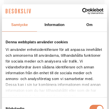
Taggar
HOME HOTEL BILAN
KARLSTAD
STRAWBERRY
Samtycke
Information
Om
Denna webbplats använder cookies
Vi använder enhetsidentifierare för att anpassa innehållet
och annonserna till användarna, tillhandahålla funktioner
HOTELL
|
3 augusti 2026
för sociala medier och analysera vår trafik. Vi
Nu inleds nästa fas för
vidarebefordrar även sådana identifierare och annan
information från din enhet till de sociala medier och
Sheraton
annons- och analysföretag som vi samarbetar med.
Dessa kan i sin tur kombinera informationen med annan
information som du har tillhandahållit eller som de har
Elin Roquet
samlat in när du har använt deras tjänster.
Samtyckesval
Nödvändig