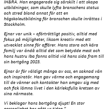
IH&RA. Han engagerade sig särskilt i att skapa
utbildningar, som skulle lyfta branschens status
och stred bland annat för att en
högskoleutbildning för branschen skulle inrättas i
Stockholm.
Ejnar var unik – oförtröttligt positiv, alltid med
fokus på möjligheter, liksom kreativ med ett
utvecklat sinne för affärer. Hans stora och kära
familj var ändå alltid det som betydde mest och
hans hustru Iba fanns alltid vid hans sida fram till
sin bortgång 2023.
Ejnar är för väldigt många av oss, en saknad vän
och inspiratör. Han gav värme och engagemang
till de vänner och kontakter han omgav sig med
och fick lämna livet i den kärleksfulla kretsen av
sina närmaste.
Vi beklagar hans bortgång djupt! En stor
personlighet har gått ur tiden.”