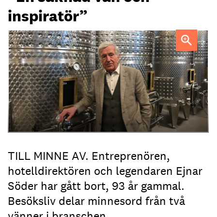
inspiratör”
Ejnar Söder var en drivande kraft i den svenska
hotellbranchen.
TILL MINNE AV. Entreprenören,
hotelldirektören och legendaren Ejnar
Söder har gått bort, 93 år gammal.
Besöksliv delar minnesord från två
vänner i branschen.