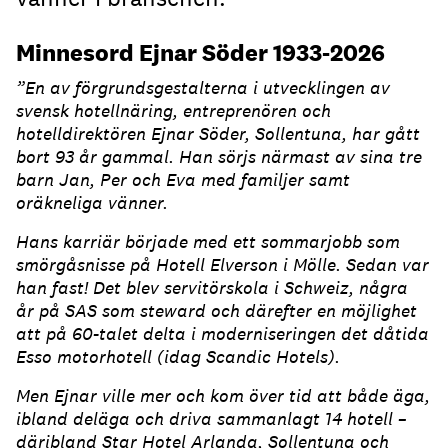
Minnesord Ejnar Söder 1933-2026
”En av förgrundsgestalterna i utvecklingen av
svensk hotellnäring, entreprenören och
hotelldirektören Ejnar Söder, Sollentuna, har gått
bort 93 år gammal. Han sörjs närmast av sina tre
barn Jan, Per och Eva med familjer samt
oräkneliga vänner.
Hans karriär började med ett sommarjobb som
smörgåsnisse på Hotell Elverson i Mölle. Sedan var
han fast! Det blev servitörskola i Schweiz, några
år på SAS som steward och därefter en möjlighet
att på 60-talet delta i moderniseringen det dåtida
Esso motorhotell (idag Scandic Hotels).
Men Ejnar ville mer och kom över tid att både äga,
ibland deläga och driva sammanlagt 14 hotell –
däribland Star Hotel Arlanda, Sollentuna och