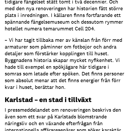
tidigare fängelset stått tomt i två decennier. Och
med den nya renoveringen har historien fått större
plats i inredningen. I källaren finns fortfarande ett
spännande fängelsemuseum och dessutom rymmer
hotellet numera temarummet Cell 204.
– Vi har tagit tillbaka mer av känslan från förr med
armaturer som påminner om fotbojor och andra
detaljer som förstärker kopplingen till huset.
Byggnadens historia skapar mycket nyfikenhet. Vi
hade till exempel en spökjägare här tidigare i
somras som letade efter spöken. Det finns personer
som absolut menar att det finns energier från förr
kvar i huset, berättar hon.
Karlstad – en stad i tillväxt
I pressmeddelandet om renoveringen beskrivs den
även som ett svar på Karlstads blomstrande
näringsliv och en växande efterfrågan från
internationella affärsresenärer som söker karaktär