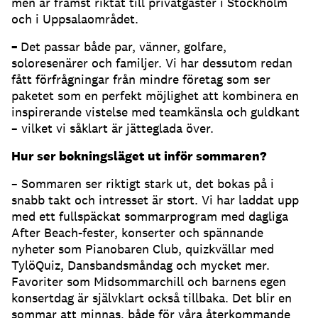
men är främst riktat till privatgäster i Stockholm
och i Uppsalaområdet.
–
Det passar både par, vänner, golfare,
soloresenärer och familjer. Vi har dessutom redan
fått förfrågningar från mindre företag som ser
paketet som en perfekt möjlighet att kombinera en
inspirerande vistelse med teamkänsla och guldkant
– vilket vi såklart är jätteglada över.
Hur ser bokningsläget ut inför sommaren?
– Sommaren ser riktigt stark ut, det bokas på i
snabb takt och intresset är stort. Vi har laddat upp
med ett fullspäckat sommarprogram med dagliga
After Beach-fester, konserter och spännande
nyheter som Pianobaren Club, quizkvällar med
TylöQuiz, Dansbandsmåndag och mycket mer.
Favoriter som Midsommarchill och barnens egen
konsertdag är självklart också tillbaka. Det blir en
sommar att minnas, både för våra återkommande