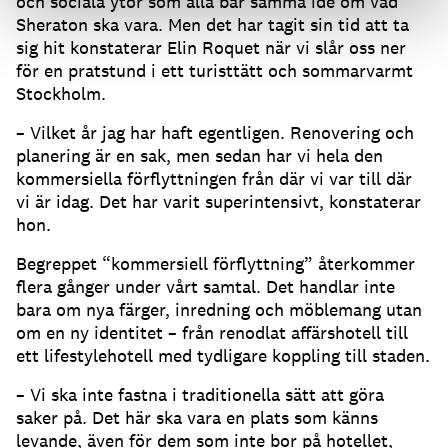
och sociala ytor som alla bär samma idé om vad
Sheraton ska vara. Men det har tagit sin tid att ta
sig hit konstaterar Elin Roquet när vi slår oss ner
för en pratstund i ett turisttätt och sommarvarmt
Stockholm.
– Vilket år jag har haft egentligen. Renovering och
planering är en sak, men sedan har vi hela den
kommersiella förflyttningen från där vi var till där
vi är idag. Det har varit superintensivt, konstaterar
hon.
Begreppet “kommersiell förflyttning” återkommer
flera gånger under vårt samtal. Det handlar inte
bara om nya färger, inredning och möblemang utan
om en ny identitet – från renodlat affärshotell till
ett lifestylehotell med tydligare koppling till staden.
– Vi ska inte fastna i traditionella sätt att göra
saker på. Det här ska vara en plats som känns
levande, även för dem som inte bor på hotellet,