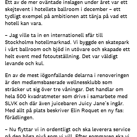
Ett av de mer oväntade inslagen under året var ett
skejtevent i hotellets ballroom i december – ett
tydligt exempel på ambitionen att tänja på vad ett
hotell kan vara.
– Jag ville ta in en internationell sfär till
Stockholms hotellmarknad. Vi byggde en skatepark
i vårt ballroom och bjöd in utövare och skapade ett
helt event med fotoutställning. Det var väldigt
levande och kul.
En av de mest iögonfallande delarna i renoveringen
är den medlemsbaserade wellnessklubb som
sträcker ut sig över tre våningar. Det handlar om
hela 500 kvadratmeter som drivs i samarbete med
SLVK och där även juicebaren Juicy Jane’s ingår.
Med allt på plats beskriver Elin Roquet en ny fas:
förädlingen.
– Nu flyttar vi in ordentligt och ska leverera service
på den höga nivå som vi vill. Efter sommaren ska vi