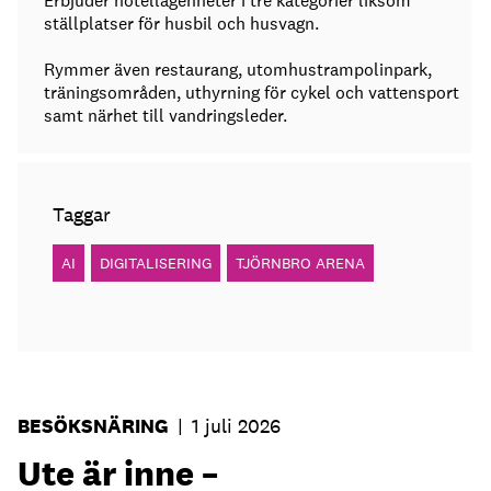
Erbjuder hotellägenheter i tre kategorier liksom
ställplatser för husbil och husvagn.
Rymmer även restaurang, utomhustrampolinpark,
träningsområden, uthyrning för cykel och vattensport
samt närhet till vandringsleder.
Taggar
AI
DIGITALISERING
TJÖRNBRO ARENA
BESÖKSNÄRING
|
1 juli 2026
Ute är inne –