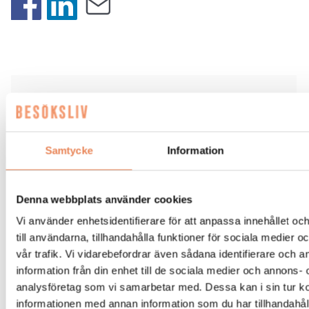
Taggar
AI
BFUF
FORSKNING
Samtycke
Information
Denna webbplats använder cookies
Vi använder enhetsidentifierare för att anpassa innehållet o
till användarna, tillhandahålla funktioner för sociala medier 
BESÖKSNÄRING
|
14 juli 2026
vår trafik. Vi vidarebefordrar även sådana identifierare och 
AI-Katja guidar gästerna på
information från din enhet till de sociala medier och annons- 
analysföretag som vi samarbetar med. Dessa kan i sin tur 
Tjörnbro Arena
informationen med annan information som du har tillhandahåll