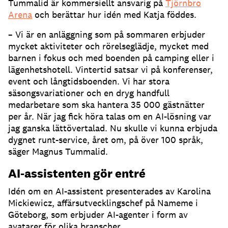
Tummalid är kommersiellt ansvarig på
Tjörnbro
Arena
och berättar hur idén med Katja föddes.
– Vi är en anläggning som på sommaren erbjuder
mycket aktiviteter och rörelseglädje, mycket med
barnen i fokus och med boenden på camping eller i
lägenhetshotell.
Vintertid satsar vi på konferenser,
event och långtidsboenden.
Vi har stora
säsongsvariationer och en dryg handfull
medarbetare som ska hantera 35 000 gästnätter
per år.
När jag fick höra talas om en AI-lösning var
jag ganska lättövertalad.
Nu skulle vi kunna erbjuda
dygnet runt-service, året om, på över 100 språk,
säger Magnus Tummalid.
AI-assistenten gör entré
Idén om en AI-assistent presenterades av Karolina
Mickiewicz, affärsutvecklingschef på Nameme i
Göteborg, som erbjuder AI-agenter i form av
avatarer för olika branscher.