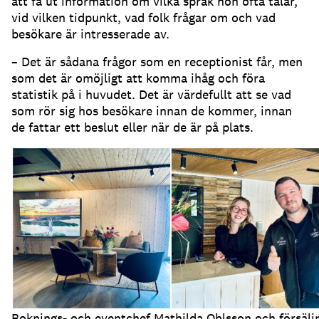
att få ut information om vilka språk hon ofta talar,
vid vilken tidpunkt, vad folk frågar om och vad
besökare är intresserade av.
– Det är sådana frågor som en receptionist får, men
som det är omöjligt att komma ihåg och föra
statistik på i huvudet.
Det är värdefullt att se vad
som rör sig hos besökare innan de kommer, innan
de fattar ett beslut eller när de är på plats.
Boknings- och eventchef Mathilda Ohlsson och försälj