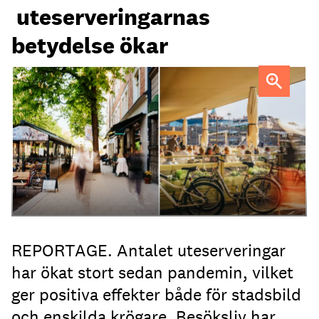
uteserveringarnas
betydelse ökar
Uteservering på Dryck vinbar samt Slussporten.
FOTO:
Samuel Unéus
REPORTAGE. Antalet uteserveringar
har ökat stort sedan pandemin, vilket
ger positiva effekter både för stadsbild
och enskilda krögare. Besöksliv har