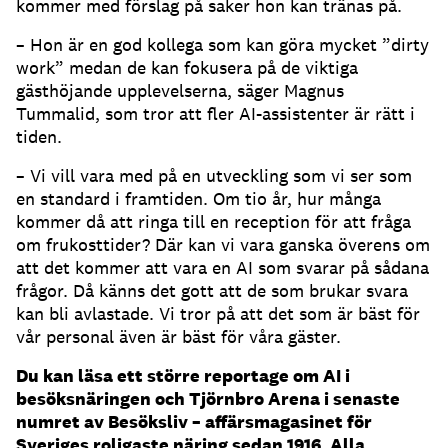
kommer med förslag på saker hon kan tränas på.
– Hon är en god kollega som kan göra mycket ”dirty
work” medan de kan fokusera på de viktiga
gästhöjande upplevelserna, säger Magnus
Tummalid, som tror att fler AI-assistenter är rätt i
tiden.
– Vi vill vara med på en utveckling som vi ser som
en standard i framtiden.
Om tio år, hur många
kommer då att ringa till en reception för att fråga
om frukosttider?
Där kan vi vara ganska överens om
att det kommer att vara en AI som svarar på sådana
frågor.
Då känns det gott att de som brukar svara
kan bli avlastade.
Vi tror på att det som är bäst för
vår personal även är bäst för våra gäster.
Du kan läsa ett större reportage om AI i
besöksnäringen och Tjörnbro Arena i senaste
numret av Besöksliv – affärsmagasinet för
Sveriges roligaste näring sedan 1916. Alla