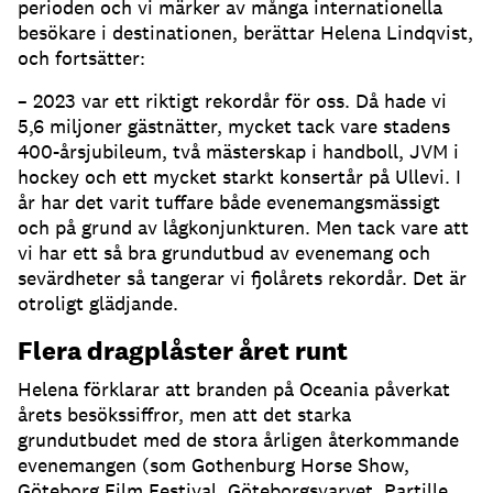
perioden och vi märker av många internationella
besökare i destinationen, berättar Helena Lindqvist,
och fortsätter:
– 2023 var ett riktigt rekordår för oss. Då hade vi
5,6 miljoner gästnätter, mycket tack vare stadens
400-årsjubileum, två mästerskap i handboll, JVM i
hockey och ett mycket starkt konsertår på Ullevi. I
år har det varit tuffare både evenemangsmässigt
och på grund av lågkonjunkturen. Men tack vare att
vi har ett så bra grundutbud av evenemang och
sevärdheter så tangerar vi fjolårets rekordår. Det är
otroligt glädjande.
Flera dragplåster året runt
Helena förklarar att branden på Oceania påverkat
årets besökssiffror, men att det starka
grundutbudet med de stora årligen återkommande
evenemangen (som Gothenburg Horse Show,
Göteborg Film Festival, Göteborgsvarvet, Partille