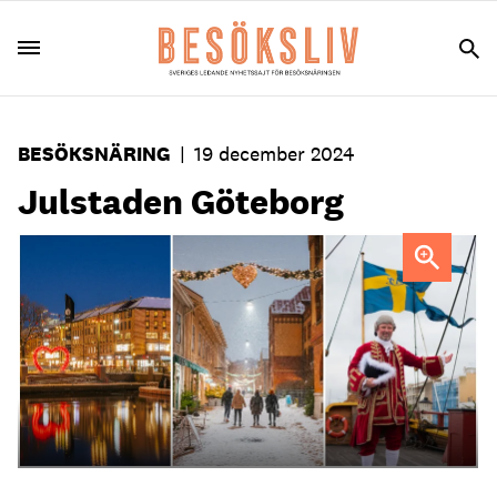
BESÖKSNÄRING
|
19 december 2024
Julstaden Göteborg
Brunnsparken, Haga och Ostindiefararen i julskrud.
FOTO:
Happy Visuals / Götheborg of Sweden