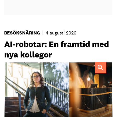
BESÖKSNÄRING
|
4 augusti 2026
AI-robotar: En framtid med
nya kollegor
Professor Kristina Palm FOTO: Theresia Viska
FOTO:
Dylan Calluy / Unsplash