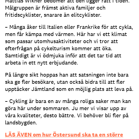
Mattias Wikner bedömer att den ligger rätt i tiden.
Målgruppen är främst aktiva familjer och
fritidscyklister, snarare än elitcyklister.
– Många åker till Italien eller Frankrike för att cykla,
men får kämpa med värmen. Här har vi ett klimat
som passar utomhusaktiviteter och vi tror att
efterfrågan på cykelturism kommer att öka.
Samtidigt är vi ödmjuka inför att det tar tid att
arbeta in ett nytt erbjudande.
På längre sikt hoppas han att satsningen inte bara
ska ge fler besökare, utan också bidra till att fler
upptäcker Jämtland som en möjlig plats att leva på.
– Cykling är bara en av många roliga saker man kan
göra här under sommaren. Ju mer vi visar upp av
våra kvaliteter, desto bättre. Vi behöver bli fler på
landsbygden.
LÄS ÄVEN om hur Östersund ska ta en större