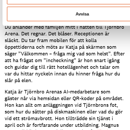
som istället kan fokusera på ännu
bättre mänsklig service.
Avvisa
Du anländer med familjen mitt i natten till Tjörnbro
Arena.
Det regnar.
Det blåser.
Receptionen är
släckt.
Du tar fram mobilen för att kolla
öppettiderna och möts av Katja på skärmen som
säger ”Välkommen – fråga mig vad som helst”.
Efter
att ha frågat om ”incheckning” är hon snart igång
och guidar dig till rätt hotellägenhet och talar om
var du hittar nyckeln innan du hinner fråga hur du
slår på elen.
Katja är Tjörnbro Arenas AI-medarbetare som
gäster når via hemsidan eller QR-koder på området.
Hon kan allt om anläggningen vid Tjörnbrons fot,
som hur du sätter på diskmaskinen eller vad du gör
vid ett strömavbrott.
Hon tillträdde sin tjänst i
april och är fortfarande under utbildning.
Magnus