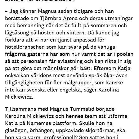
– Jag känner Magnus sedan tidigare och han
berättade om Tjörnbro Arena och deras utmaningar
med bemanning när det är fullt på sommaren och
lågsäsong på hösten och vintern.
Då kunde jag
förklara att vi har en tjänst anpassad för
hotellbranschen som kan svara på de vanliga
frågorna gästerna har som hur varmt det är i poolen
så att personalen får avlastning och kan rikta in sig
på att göra det människor gör bäst.
Eftersom Katja
också kan världens mest använda språk ökar även
tillgängligheten för fler målgrupper, som kanske
inte kan svenska eller engelska, säger Karolina
Mickiewicz.
Tillsammans med Magnus Tummalid började
Karolina Mickiewicz och hennes team att utforma
Katja på Namemes plattform.
Skulle hon ha
glasögon, örhängen, uppkavlade skjortärmar, ska
hon vara varm, professionell?
Sen sattes hon i