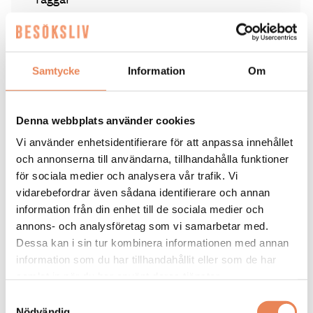
HOME HOTEL BILAN
KARLSTAD
STRAWBERRY
Samtycke
Information
Om
Denna webbplats använder cookies
HOTELL
|
3 augusti 2026
Vi använder enhetsidentifierare för att anpassa innehållet
Nu inleds nästa fas för
och annonserna till användarna, tillhandahålla funktioner
för sociala medier och analysera vår trafik. Vi
Sheraton
vidarebefordrar även sådana identifierare och annan
information från din enhet till de sociala medier och
annons- och analysföretag som vi samarbetar med.
Elin Roquet
Dessa kan i sin tur kombinera informationen med annan
information som du har tillhandahållit eller som de har
samlat in när du har använt deras tjänster.
Samtyckesval
Nödvändig