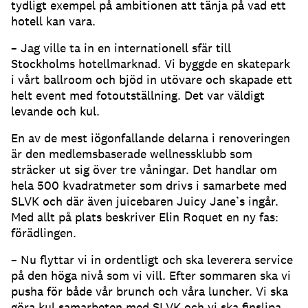
tydligt exempel på ambitionen att tänja på vad ett
hotell kan vara.
– Jag ville ta in en internationell sfär till
Stockholms hotellmarknad. Vi byggde en skatepark
i vårt ballroom och bjöd in utövare och skapade ett
helt event med fotoutställning. Det var väldigt
levande och kul.
En av de mest iögonfallande delarna i renoveringen
är den medlemsbaserade wellnessklubb som
sträcker ut sig över tre våningar. Det handlar om
hela 500 kvadratmeter som drivs i samarbete med
SLVK och där även juicebaren Juicy Jane’s ingår.
Med allt på plats beskriver Elin Roquet en ny fas:
förädlingen.
– Nu flyttar vi in ordentligt och ska leverera service
på den höga nivå som vi vill. Efter sommaren ska vi
pusha för både vår brunch och våra luncher. Vi ska
göra kul samarbeten med SLVK och vi ska finslipa