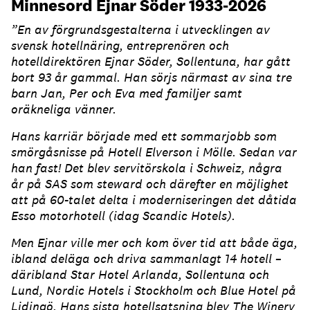
Minnesord Ejnar Söder 1933-2026
”En av förgrundsgestalterna i utvecklingen av
svensk hotellnäring, entreprenören och
hotelldirektören Ejnar Söder, Sollentuna, har gått
bort 93 år gammal. Han sörjs närmast av sina tre
barn Jan, Per och Eva med familjer samt
oräkneliga vänner.
Hans karriär började med ett sommarjobb som
smörgåsnisse på Hotell Elverson i Mölle. Sedan var
han fast! Det blev servitörskola i Schweiz, några
år på SAS som steward och därefter en möjlighet
att på 60-talet delta i moderniseringen det dåtida
Esso motorhotell (idag Scandic Hotels).
Men Ejnar ville mer och kom över tid att både äga,
ibland deläga och driva sammanlagt 14 hotell –
däribland Star Hotel Arlanda, Sollentuna och
Lund, Nordic Hotels i Stockholm och Blue Hotel på
Lidingö. Hans sista hotellsatsning blev The Winery