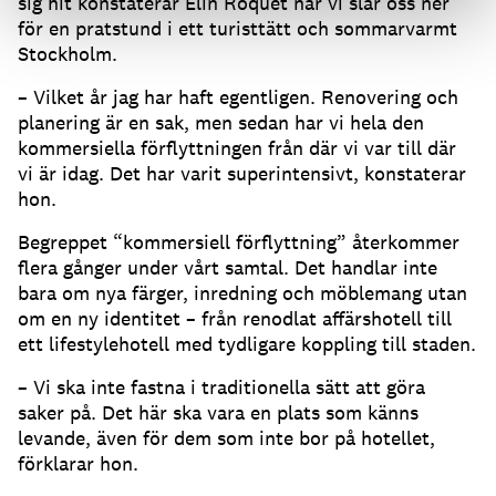
sig hit konstaterar Elin Roquet när vi slår oss ner
för en pratstund i ett turisttätt och sommarvarmt
Stockholm.
– Vilket år jag har haft egentligen. Renovering och
planering är en sak, men sedan har vi hela den
kommersiella förflyttningen från där vi var till där
vi är idag. Det har varit superintensivt, konstaterar
hon.
Begreppet “kommersiell förflyttning” återkommer
flera gånger under vårt samtal. Det handlar inte
bara om nya färger, inredning och möblemang utan
om en ny identitet – från renodlat affärshotell till
ett lifestylehotell med tydligare koppling till staden.
– Vi ska inte fastna i traditionella sätt att göra
saker på. Det här ska vara en plats som känns
levande, även för dem som inte bor på hotellet,
förklarar hon.