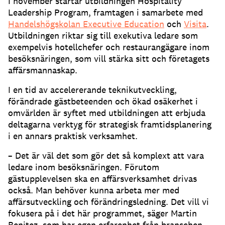
I november startar utbildningen Hospitality
Leadership Program, framtagen i samarbete med
Handelshögskolan Executive Education
och
Visita
.
Utbildningen riktar sig till exekutiva ledare som
exempelvis hotellchefer och restaurangägare inom
besöksnäringen, som vill stärka sitt och företagets
affärsmannaskap.
I en tid av accelererande teknikutveckling,
förändrade gästbeteenden och ökad osäkerhet i
omvärlden är syftet med utbildningen att erbjuda
deltagarna verktyg för strategisk framtidsplanering
i en annars praktisk verksamhet.
– Det är väl det som gör det så komplext att vara
ledare inom besöksnäringen. Förutom
gästupplevelsen ska en affärsverksamhet drivas
också. Man behöver kunna arbeta mer med
affärsutveckling och förändringsledning. Det vill vi
fokusera på i det här programmet, säger Martin
Benitez, som har egen erfarenhet från branschen