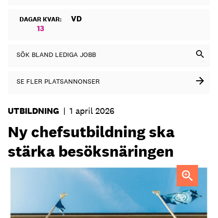
VD
DAGAR KVAR:
13
SÖK BLAND LEDIGA JOBB
SE FLER PLATSANNONSER
UTBILDNING
|
1 april 2026
Ny chefsutbildning ska
stärka besöksnäringen
Affärsutveckling och förändringsledning – det ligger i fokus
i den nya utbildningen Hospitality Leadership Program.
Foto: Juliana Wiklund