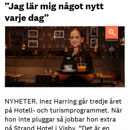
”Jag lär mig något nytt
varje dag”
Gymnasieeleven Inez Harring lär sig mycket när hon jobbar
extra på Strand Hotel i Visby.
NYHETER. Inez Harring går tredje året
på Hotell- och turismprogrammet. När
hon inte pluggar så jobbar hon extra
på Strand Hotel i Visby. ”Det är en