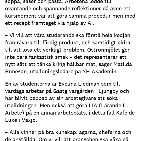
soppa, såser och pasta. Arbetena ledde till
oväntande och spännande reflektioner då även ett
kursmoment var att göra samma procedur men med
ett recept framtaget via hjälp av AI.
– Vi vill att våra studerande ska förstå hela kedjan
från råvara till färdig produkt, och samtidigt bidra
till att lösa ett verkligt problem. Ostronmjölet ger
inte bara fantastisk smak – det representerar ett
nytt sätt att tänka kring hållbar mat, säger Matilda
Runeson, utbildningsledare på YH Akademin.
En av studenterna är Evelina Liedman som till
vardags arbetar på Gästgivargården i Ljungby och
har blivit peppad av sin arbetsgivare att söka
utbildningen. Men också att göra LIA (Lärande I
Arbete) på en annan arbetsplats, i detta fall Kafe de
Luxe i Växjö.
– Alla vinner på bra kunskap: ägarna, cheferna och
de anställda. Om vi vill att branschen ska växa på