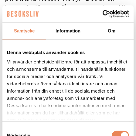
bransch där man får testa mycket. Alla
är så hjälpsamma”, säger hon.
Samtycke
Information
Om
Inez Harring går tredje året på Hotell- och
turismprogrammet på gymnasiet. Under
utbildningen har hon lärt sig allt från att jobba i
Denna webbplats använder cookies
reception och med konferenser, till frukost,
servering, bokningssystem och att bemöta
Vi använder enhetsidentifierare för att anpassa innehållet
människor professionellt och personligt.
och annonserna till användarna, tillhandahålla funktioner
för sociala medier och analysera vår trafik. Vi
– Vissa gäster vill prata och ställer frågor, andra vill
vidarebefordrar även sådana identifierare och annan
bara checka in och vara ifred. Jag har lärt mig att
information från din enhet till de sociala medier och
ibland är det bästa att ta ett steg tillbaka. Att
annons- och analysföretag som vi samarbetar med.
förstå gränser är jätteviktigt, säger hon.
Dessa kan i sin tur kombinera informationen med annan
Inez gjorde sin APL (Arbetsplatsförlagt lärande) i
information som du har tillhandahållit eller som de har
tvåan på Strand hotel i Visby och fick sedan
samlat in när du har använt deras tjänster.
sommarjobb där sommaren 2025. Nu jobbar hon
Samtyckesval
som frukostvärdinna på helgerna. Hennes arbetsdag
Nödvändig