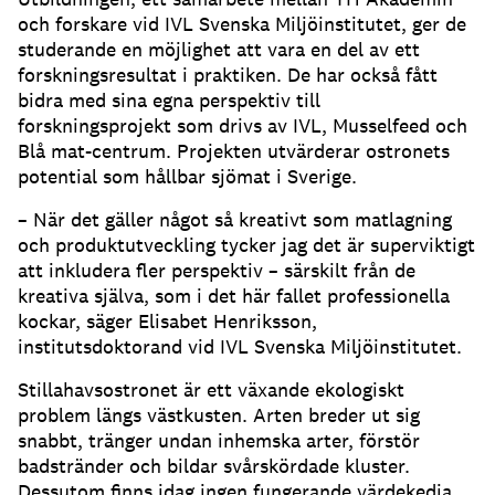
och forskare vid IVL Svenska Miljöinstitutet, ger de
studerande en möjlighet att vara en del av ett
forskningsresultat i praktiken. De har också fått
bidra med sina egna perspektiv till
forskningsprojekt som drivs av IVL, Musselfeed och
Blå mat-centrum. Projekten utvärderar ostronets
potential som hållbar sjömat i Sverige.
– När det gäller något så kreativt som matlagning
och produktutveckling tycker jag det är superviktigt
att inkludera fler perspektiv – särskilt från de
kreativa själva, som i det här fallet professionella
kockar, säger Elisabet Henriksson,
institutsdoktorand vid IVL Svenska Miljöinstitutet.
Stillahavsostronet är ett växande ekologiskt
problem längs västkusten. Arten breder ut sig
snabbt, tränger undan inhemska arter, förstör
badstränder och bildar svårskördade kluster.
Dessutom finns idag ingen fungerande värdekedja