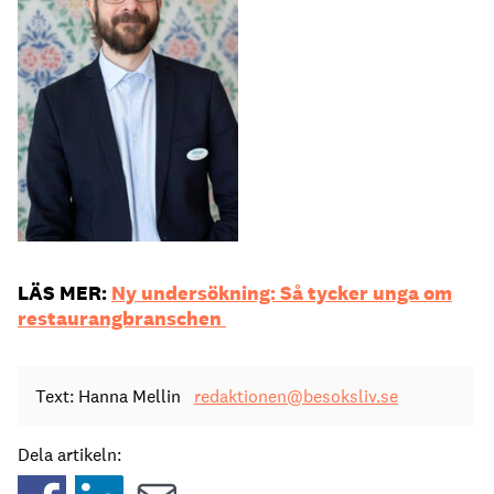
LÄS MER:
Ny undersökning: Så tycker unga om
restaurangbranschen
Text: Hanna Mellin
redaktionen@besoksliv.se
Dela artikeln: