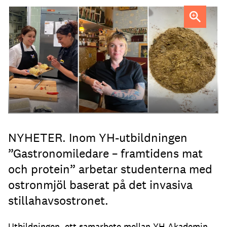
Lilit Petrosyan, Milla Ritzman och Evelina Liedman,
studerande vid YH Akademin
NYHETER. Inom YH-utbildningen
”Gastronomiledare – framtidens mat
och protein” arbetar studenterna med
ostronmjöl baserat på det invasiva
stillahavsostronet.
Utbildningen, ett samarbete mellan YH Akademin