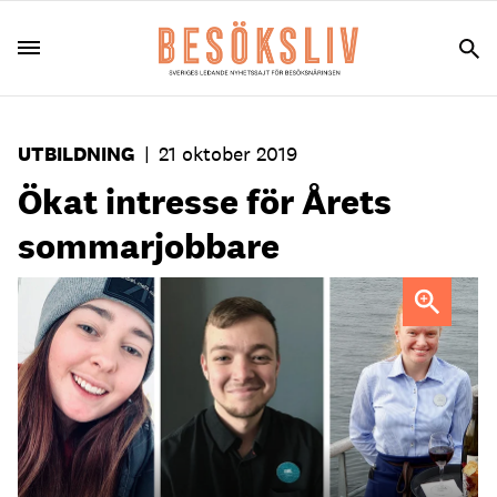
UTBILDNING
|
21 oktober 2019
Ökat intresse för Årets
sommarjobbare
Alva Hansson, Emil Åbom och Maja Svensson blev Årets
sommarjobbare.
Foto: Årets sommarjobbare