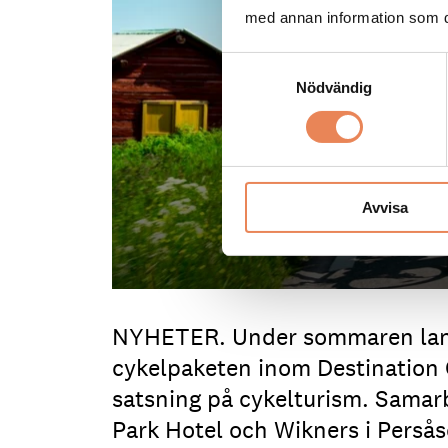
med annan information som du 
Samtyckesval
Nödvändig
Avvisa
NYHETER. Under sommaren lans
cykelpaketen inom Destination
satsning på cykelturism. Samar
Park Hotel och Wikners i Persåse