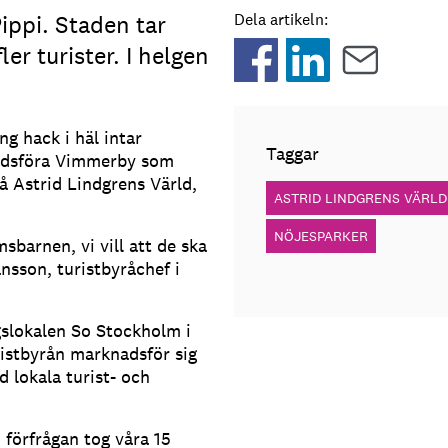
ppi. Staden tar
Dela artikeln:
ler turister. I helgen
g hack i häl intar
Taggar
nadsföra Vimmerby som
på Astrid Lindgrens Värld,
ASTRID LINDGRENS VÄRLD
NÖJESPARKER
msbarnen, vi vill att de ska
nsson, turistbyråchef i
gslokalen So Stockholm i
ristbyrån marknadsför sig
 lokala turist- och
d förfrågan tog våra 15