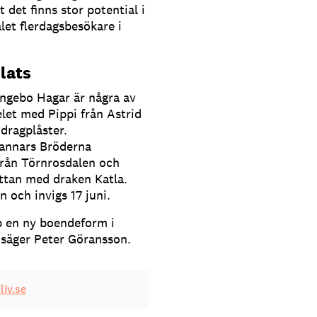
 det finns stor potential i
let flerdagsbesökare i
plats
Ingebo Hagar är några av
let med Pippi från Astrid
 dragplåster.
 annars Bröderna
från Törnrosdalen och
ttan med draken Katla.
 och invigs 17 juni.
p en ny boendeform i
 säger Peter Göransson.
iv.se