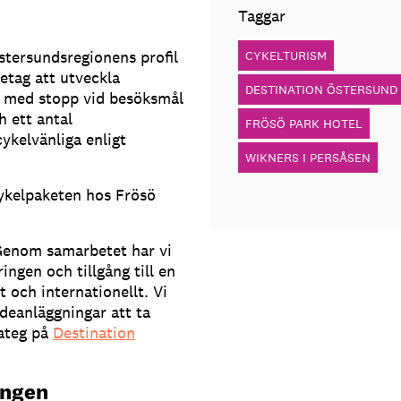
Taggar
stersundsregionens profil
CYKELTURISM
etag att utveckla
DESTINATION ÖSTERSUND
er med stopp vid besöksmål
 ett antal
FRÖSÖ PARK HOTEL
ykelvänliga enligt
WIKNERS I PERSÅSEN
cykelpaketen hos Frösö
. Genom samarbetet har vi
ingen och tillgång till en
 och internationellt. Vi
deanläggningar att ta
rateg på
Destination
ongen