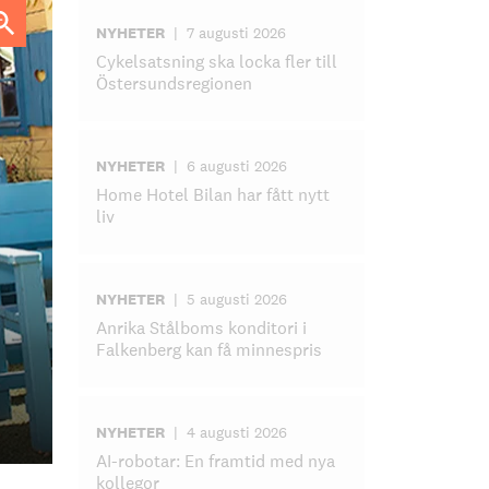
NYHETER
|
7 augusti 2026
Cykelsatsning ska locka fler till
Östersundsregionen
NYHETER
|
6 augusti 2026
Home Hotel Bilan har fått nytt
liv
NYHETER
|
5 augusti 2026
Anrika Stålboms konditori i
Falkenberg kan få minnespris
NYHETER
|
4 augusti 2026
AI-robotar: En framtid med nya
kollegor