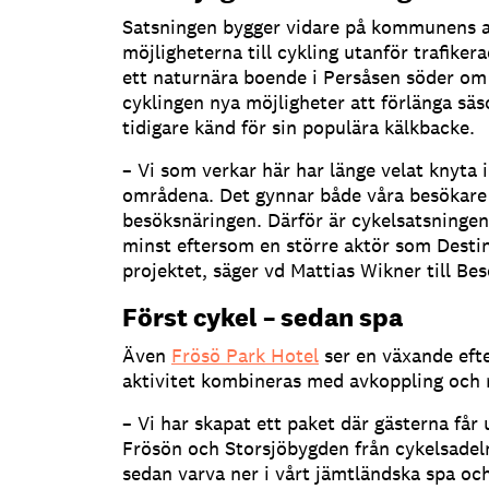
Satsningen bygger vidare på kommunens a
möjligheterna till cykling utanför trafiker
ett naturnära boende i Persåsen söder om
cyklingen nya möjligheter att förlänga sä
tidigare känd för sin populära kälkbacke.
– Vi som verkar här har länge velat knyta 
områdena. Det gynnar både våra besökare
besöksnäringen. Därför är cykelsatsninge
minst eftersom en större aktör som Desti
projektet, säger vd Mattias Wikner till Bes
Först cykel – sedan spa
Även
Frösö Park Hotel
ser en växande efte
aktivitet kombineras med avkoppling och 
– Vi har skapat ett paket där gästerna får
Frösön och Storsjöbygden från cykelsadeln
sedan varva ner i vårt jämtländska spa och