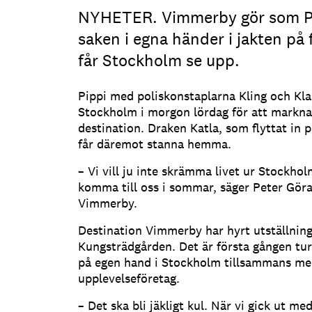
NYHETER. Vimmerby gör som Pi
saken i egna händer i jakten på f
får Stockholm se upp.
Pippi med poliskonstaplarna Kling och Klan
Stockholm i morgon lördag för att mark
destination. Draken Katla, som flyttat in 
får däremot stanna hemma.
– Vi vill ju inte skrämma livet ur Stockhol
komma till oss i sommar, säger Peter Göra
Vimmerby.
Destination Vimmerby har hyrt utställnin
Kungsträdgården. Det är första gången tu
på egen hand i Stockholm tillsammans med
upplevelseföretag.
– Det ska bli jäkligt kul. När vi gick ut me