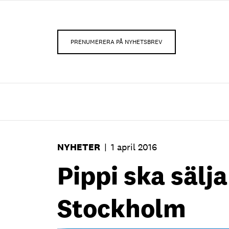
PRENUMERERA PÅ NYHETSBREV
NYHETER
|
1 april 2016
Pippi ska sälj
Stockholm