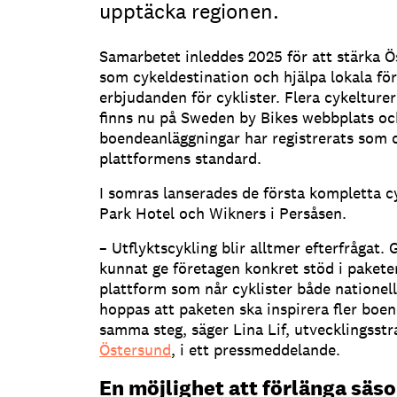
upptäcka regionen.
Samarbetet inleddes 2025 för att stärka Ö
som cykeldestination och hjälpa lokala för
erbjudanden för cyklister. Flera cykeltur
finns nu på Sweden by Bikes webbplats och
boendeanläggningar har registrerats som c
plattformens standard.
I somras lanserades de första kompletta 
Park Hotel och Wikners i Persåsen.
– Utflyktscykling blir alltmer efterfrågat
kunnat ge företagen konkret stöd i paketer
plattform som når cyklister både nationellt
hoppas att paketen ska inspirera fler boen
samma steg, säger Lina Lif, utvecklingsst
Östersund
, i ett pressmeddelande.
En möjlighet att förlänga säs