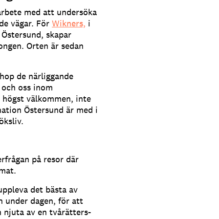
rbete med att undersöka
ade vägar. För
Wikners,
i
 Östersund, skapar
songen. Orten är sedan
ihop de närliggande
 och oss inom
n högst välkommen, inte
nation Östersund är med i
öksliv.
rfrågan på resor där
mat.
 uppleva det bästa av
 under dagen, för att
 njuta av en tvårätters-