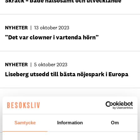
Skräck – både hälsosamt och utvecklande
NYHETER
|
13 oktober 2023
”Det var clowner i vartenda hörn”
NYHETER
|
5 oktober 2023
Liseberg utsedd till bästa nöjespark i Europa
NYHETER
|
27 september 2023
Halloween på Gröna Lund tonsätts av
Kungliga Filharmonikerna
Samtycke
Information
Om