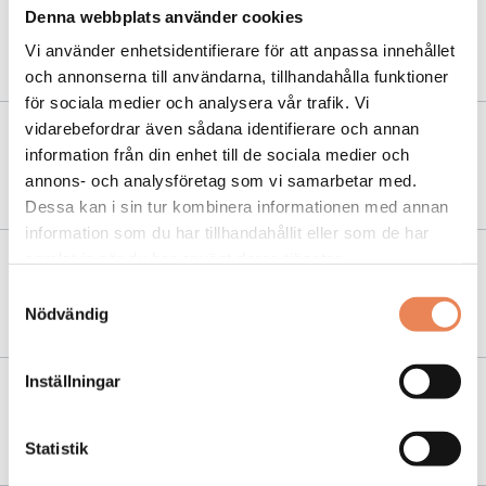
Denna webbplats använder cookies
NYHETER
|
7 september 2023
Kraftigt besökstapp för Gröna Lund
Vi använder enhetsidentifierare för att anpassa innehållet
och annonserna till användarna, tillhandahålla funktioner
för sociala medier och analysera vår trafik. Vi
vidarebefordrar även sådana identifierare och annan
NYHETER
|
9 maj 2023
information från din enhet till de sociala medier och
Han tar plats i Svensk Scenkonst styrelse
annons- och analysföretag som vi samarbetar med.
Dessa kan i sin tur kombinera informationen med annan
information som du har tillhandahållit eller som de har
samlat in när du har använt deras tjänster.
NYHETER
|
23 februari 2023
Samtyckesval
Liseberg planerar framåt med försiktighet
Nödvändig
Inställningar
KARRIÄR
|
25 januari 2023
”Man känner historiens vingslag på jobbet”
Statistik