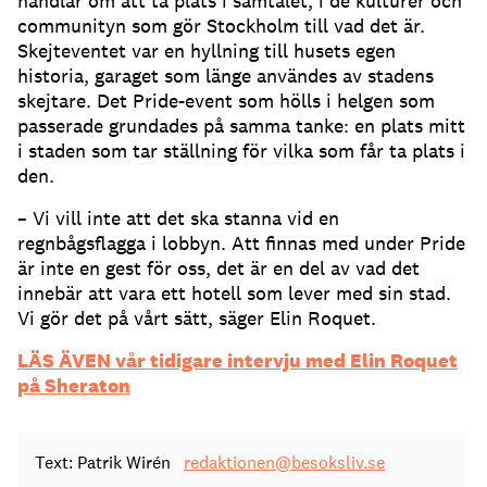
handlar om att ta plats i samtalet, i de kulturer och
communityn som gör Stockholm till vad det är.
Skejteventet var en hyllning till husets egen
historia, garaget som länge användes av stadens
skejtare. Det Pride-event som hölls i helgen som
passerade grundades på samma tanke: en plats mitt
i staden som tar ställning för vilka som får ta plats i
den.
– Vi vill inte att det ska stanna vid en
regnbågsflagga i lobbyn. Att finnas med under Pride
är inte en gest för oss, det är en del av vad det
innebär att vara ett hotell som lever med sin stad.
Vi gör det på vårt sätt, säger Elin Roquet.
LÄS ÄVEN vår tidigare intervju med Elin Roquet
på Sheraton
Text: Patrik Wirén
redaktionen@besoksliv.se