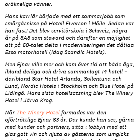
oräkneliga vänner.
Hans karriär började med ett sommarjobb som
smörgåsnisse på Hotell Elverson i Mölle. Sedan var
han fast! Det blev servitörskola i Schweiz, några
år på SAS som steward och därefter en möjlighet
att på 60-talet delta i moderniseringen det dåtida
Esso motorhotell (idag Scandic Hotels).
Men Ejnar ville mer och kom över tid att både äga,
ibland deläga och driva sammanlagt 14 hotell –
däribland Star Hotel Arlanda, Sollentuna och
Lund, Nordic Hotels i Stockholm och Blue Hotel på
Lidingö. Hans sista hotellsatsning blev The Winery
Hotel i Järva Krog.
När
The Winery Hotel
formades var den
oförtröttlige Ejnar 83 år. Där kunde han ses, gärna
med kunder och partners, sitta i lobbyn med ett
glas gott vin och njuta av gästerna som umgicks