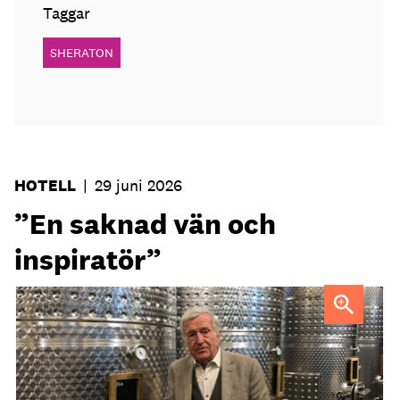
Taggar
SHERATON
HOTELL
|
29 juni 2026
”En saknad vän och
inspiratör”
Ejnar Söder var en drivande kraft i den svenska
hotellbranchen.