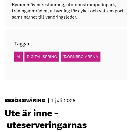
Rymmer även restaurang, utomhustrampolinpark,
träningsområden, uthyrning för cykel och vattensport
samt närhet till vandringsleder.
Taggar
AI
DIGITALISERING
TJÖRNBRO ARENA
BESÖKSNÄRING
|
1 juli 2026
Ute är inne –
uteserveringarnas