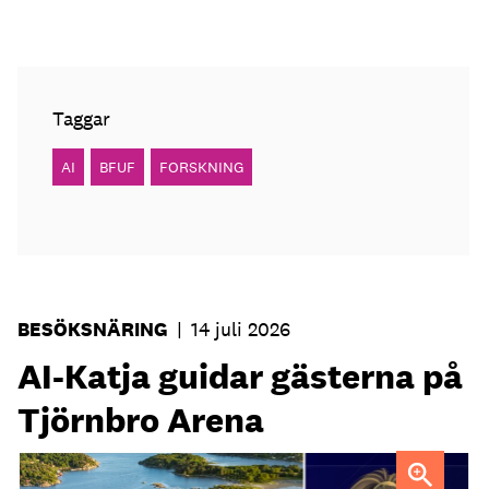
Taggar
AI
BFUF
FORSKNING
BESÖKSNÄRING
|
14 juli 2026
AI-Katja guidar gästerna på
Tjörnbro Arena
AI-medarbetaren Katja tillträdde i tjänst i april.