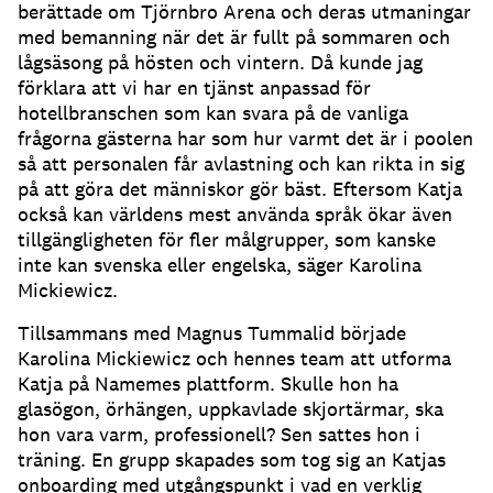
berättade om Tjörnbro Arena och deras utmaningar
med bemanning när det är fullt på sommaren och
lågsäsong på hösten och vintern.
Då kunde jag
förklara att vi har en tjänst anpassad för
hotellbranschen som kan svara på de vanliga
frågorna gästerna har som hur varmt det är i poolen
så att personalen får avlastning och kan rikta in sig
på att göra det människor gör bäst.
Eftersom Katja
också kan världens mest använda språk ökar även
tillgängligheten för fler målgrupper, som kanske
inte kan svenska eller engelska, säger Karolina
Mickiewicz.
Tillsammans med Magnus Tummalid började
Karolina Mickiewicz och hennes team att utforma
Katja på Namemes plattform.
Skulle hon ha
glasögon, örhängen, uppkavlade skjortärmar, ska
hon vara varm, professionell?
Sen sattes hon i
träning.
En grupp skapades som tog sig an Katjas
onboarding med utgångspunkt i vad en verklig