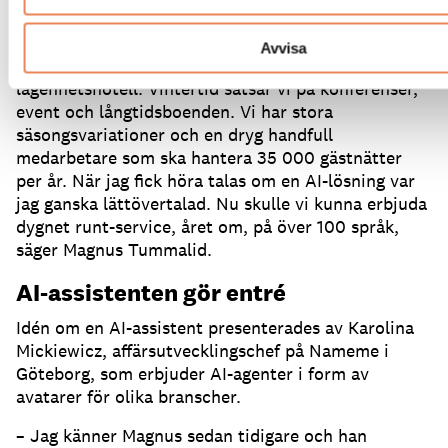
– Vi är en anläggning som på sommaren erbjuder
mycket aktiviteter och rörelseglädje, mycket med
Avvisa
barnen i fokus och med boenden på camping eller i
lägenhetshotell.
Vintertid satsar vi på konferenser,
event och långtidsboenden.
Vi har stora
säsongsvariationer och en dryg handfull
medarbetare som ska hantera 35 000 gästnätter
per år.
När jag fick höra talas om en AI-lösning var
jag ganska lättövertalad.
Nu skulle vi kunna erbjuda
dygnet runt-service, året om, på över 100 språk,
säger Magnus Tummalid.
AI-assistenten gör entré
Idén om en AI-assistent presenterades av Karolina
Mickiewicz, affärsutvecklingschef på Nameme i
Göteborg, som erbjuder AI-agenter i form av
avatarer för olika branscher.
– Jag känner Magnus sedan tidigare och han