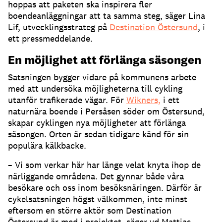
hoppas att paketen ska inspirera fler
boendeanläggningar att ta samma steg, säger Lina
Lif, utvecklingsstrateg på
Destination Östersund
, i
ett pressmeddelande.
En möjlighet att förlänga säsongen
Satsningen bygger vidare på kommunens arbete
med att undersöka möjligheterna till cykling
utanför trafikerade vägar. För
Wikners,
i ett
naturnära boende i Persåsen söder om Östersund,
skapar cyklingen nya möjligheter att förlänga
säsongen. Orten är sedan tidigare känd för sin
populära kälkbacke.
– Vi som verkar här har länge velat knyta ihop de
närliggande områdena. Det gynnar både våra
besökare och oss inom besöksnäringen. Därför är
cykelsatsningen högst välkommen, inte minst
eftersom en större aktör som Destination
Östersund är med i projektet, säger vd Mattias