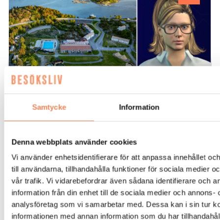
Samtycke
Information
REPORTAGE. Hon är medarbetaren
som kan över 100 språk och jobbar
dygnet runt. Tjörnbro Arenas AI-
Denna webbplats använder cookies
assistent Katja är under utbildning och
Vi använder enhetsidentifierare för att anpassa innehållet o
tränas i att svara på gästernas vanliga
till användarna, tillhandahålla funktioner för sociala medier 
vår trafik. Vi vidarebefordrar även sådana identifierare och 
frågor. Allt för att avlasta receptionen
information från din enhet till de sociala medier och annons- 
som istället kan fokusera på ännu
analysföretag som vi samarbetar med. Dessa kan i sin tur 
bättre mänsklig service.
informationen med annan information som du har tillhandahåll