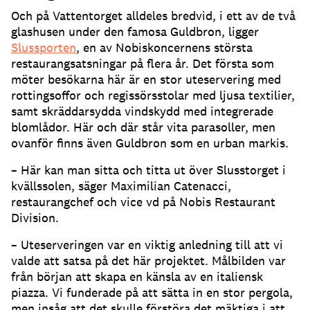
Och på Vattentorget alldeles bredvid, i ett av de två
glashusen under den famosa Guldbron, ligger
Slussporten
, en av Nobiskoncernens största
restaurangsatsningar på flera år
.
Det första som
möter besökarna här är en stor uteservering med
rottingsoffor och regissörsstolar med ljusa textilier,
samt skräddarsydda vindskydd med integrerade
blomlådor
.
Här och där står vita parasoller, men
ovanför finns även Guldbron som en urban markis
.
– Här kan man sitta och titta ut över Slusstorget i
kvällssolen, säger Maximilian Catenacci,
restaurangchef och vice vd på Nobis Restaurant
Division
.
– Uteserveringen var en viktig anledning till att vi
valde att satsa på det här projektet
.
Målbilden var
från början att skapa en känsla av en italiensk
piazza
.
Vi funderade på att sätta in en stor pergola,
men insåg att det skulle förstöra det mäktiga i att