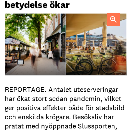
betydelse ökar
Uteservering på Dryck vinbar samt Slussporten.
FOTO:
Samuel Unéus
REPORTAGE. Antalet uteserveringar
har ökat stort sedan pandemin, vilket
ger positiva effekter både för stadsbild
och enskilda krögare. Besöksliv har
pratat med nyöppnade Slussporten,