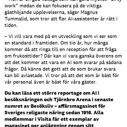
work” medan de kan fokusera på de viktiga
gästhöjande upplevelserna, säger Magnus
Tummalid, som tror att fler AI-assistenter är rätt i
tiden.
– Vi vill vara med på en utveckling som vi ser som
en standard i framtiden.
Om tio år, hur många
kommer då att ringa till en reception för att fråga
om frukosttider?
Där kan vi vara ganska överens om
att det kommer att vara en AI som svarar på sådana
frågor.
Då känns det gott att de som brukar svara
kan bli avlastade.
Vi tror på att det som är bäst för
vår personal även är bäst för våra gäster.
Du kan läsa ett större reportage om AI i
besöksnäringen och Tjörnbro Arena i senaste
numret av Besöksliv – affärsmagasinet för
Sveriges roligaste näring sedan 1916. Alla
medlemmar i Visita får ett exemplar av
magasinet per anläggning genom sitt