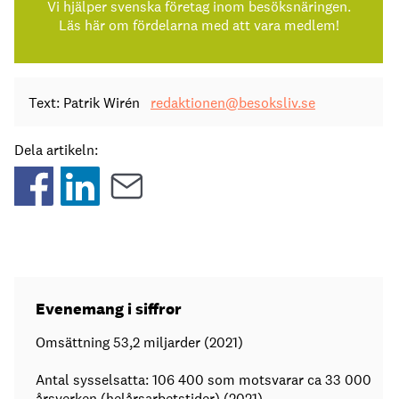
Vi hjälper svenska företag inom besöksnäringen.
Läs här om fördelarna med att vara medlem!
Text: Patrik Wirén
redaktionen@besoksliv.se
Dela artikeln:
Evenemang i siffror
Omsättning 53,2 miljarder (2021)
Antal sysselsatta: 106 400 som motsvarar ca 33 000
årsverken (helårsarbetstider) (2021)