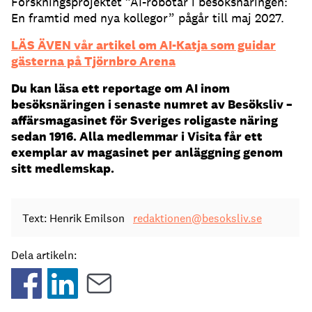
Forskningsprojektet ”AI-robotar i besöksnäringen:
En framtid med nya kollegor” pågår till maj 2027.
LÄS ÄVEN vår artikel om AI-Katja som guidar
gästerna på Tjörnbro Arena
Du kan läsa ett reportage om AI inom
besöksnäringen i senaste numret av Besöksliv –
affärsmagasinet för Sveriges roligaste näring
sedan 1916. Alla medlemmar i Visita får ett
exemplar av magasinet per anläggning genom
sitt medlemskap.
Text: Henrik Emilson
redaktionen@besoksliv.se
Dela artikeln: