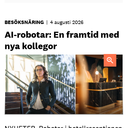
BESÖKSNÄRING
|
4 augusti 2026
AI-robotar: En framtid med
nya kollegor
Professor Kristina Palm FOTO: Theresia Viska
FOTO:
Dylan Calluy / Unsplash