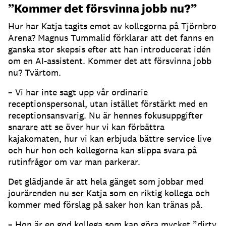
”Kommer det försvinna jobb nu?”
Hur har Katja tagits emot av kollegorna på Tjörnbro
Arena?
Magnus Tummalid förklarar att det fanns en
ganska stor skepsis efter att han introducerat idén
om en AI-assistent.
Kommer det att försvinna jobb
nu?
Tvärtom.
– Vi har inte sagt upp vår ordinarie
receptionspersonal, utan istället förstärkt med en
receptionsansvarig.
Nu är hennes fokusuppgifter
snarare att se över hur vi kan förbättra
kajakomaten, hur vi kan erbjuda bättre service live
och hur hon och kollegorna kan slippa svara på
rutinfrågor om var man parkerar.
Det glädjande är att hela gänget som jobbar med
jourärenden nu ser Katja som en riktig kollega och
kommer med förslag på saker hon kan tränas på.
– Hon är en god kollega som kan göra mycket ”dirty