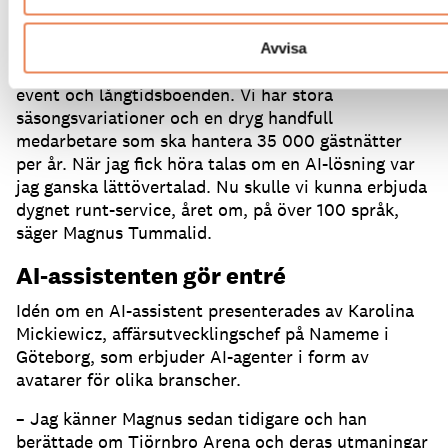
– Vi är en anläggning som på sommaren erbjuder
mycket aktiviteter och rörelseglädje, mycket med
barnen i fokus och med boenden på camping eller i
Avvisa
lägenhetshotell.
Vintertid satsar vi på konferenser,
event och långtidsboenden.
Vi har stora
säsongsvariationer och en dryg handfull
medarbetare som ska hantera 35 000 gästnätter
per år.
När jag fick höra talas om en AI-lösning var
jag ganska lättövertalad.
Nu skulle vi kunna erbjuda
dygnet runt-service, året om, på över 100 språk,
säger Magnus Tummalid.
AI-assistenten gör entré
Idén om en AI-assistent presenterades av Karolina
Mickiewicz, affärsutvecklingschef på Nameme i
Göteborg, som erbjuder AI-agenter i form av
avatarer för olika branscher.
– Jag känner Magnus sedan tidigare och han
berättade om Tjörnbro Arena och deras utmaningar