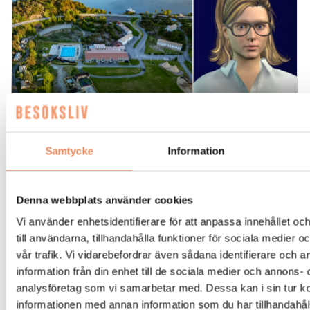
REPORTAGE. Hon är medarbetaren
Samtycke
Information
som kan över 100 språk och jobbar
dygnet runt. Tjörnbro Arenas AI-
Denna webbplats använder cookies
assistent Katja är under utbildning och
Vi använder enhetsidentifierare för att anpassa innehållet o
tränas i att svara på gästernas vanliga
till användarna, tillhandahålla funktioner för sociala medier 
frågor. Allt för att avlasta receptionen
vår trafik. Vi vidarebefordrar även sådana identifierare och 
som istället kan fokusera på ännu
information från din enhet till de sociala medier och annons- 
analysföretag som vi samarbetar med. Dessa kan i sin tur 
bättre mänsklig service.
informationen med annan information som du har tillhandahåll