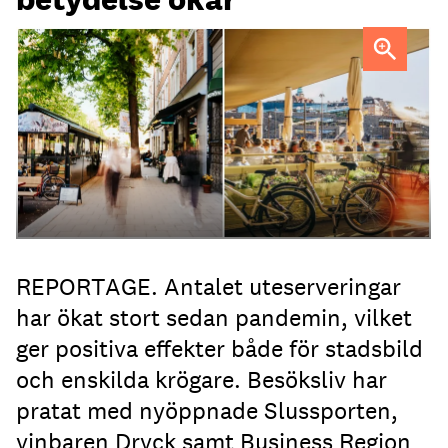
Uteservering på Dryck vinbar samt Slussporten.
FOTO:
Samuel Unéus
REPORTAGE. Antalet uteserveringar
har ökat stort sedan pandemin, vilket
ger positiva effekter både för stadsbild
och enskilda krögare. Besöksliv har
pratat med nyöppnade Slussporten,
vinbaren Dryck samt Business Region