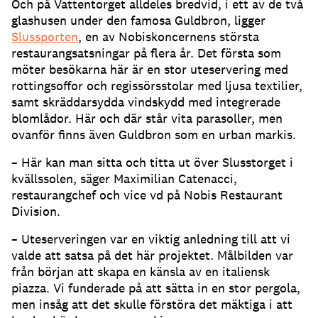
Och på Vattentorget alldeles bredvid, i ett av de två
glashusen under den famosa Guldbron, ligger
Slussporten
, en av Nobiskoncernens största
restaurangsatsningar på flera år
.
Det första som
möter besökarna här är en stor uteservering med
rottingsoffor och regissörsstolar med ljusa textilier,
samt skräddarsydda vindskydd med integrerade
blomlådor
.
Här och där står vita parasoller, men
ovanför finns även Guldbron som en urban markis
.
– Här kan man sitta och titta ut över Slusstorget i
kvällssolen, säger Maximilian Catenacci,
restaurangchef och vice vd på Nobis Restaurant
Division
.
– Uteserveringen var en viktig anledning till att vi
valde att satsa på det här projektet
.
Målbilden var
från början att skapa en känsla av en italiensk
piazza
.
Vi funderade på att sätta in en stor pergola,
men insåg att det skulle förstöra det mäktiga i att