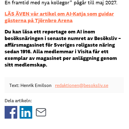
En framtid med nya kollegor” pågår till maj 2027.
LÄS ÄVEN vår artikel om AI-Katja som guidar
gästerna på Tjörnbro Arena
Du kan läsa ett reportage om AI inom
besöksnäringen i senaste numret av Besöksliv –
affärsmagasinet för Sveriges roligaste näring
sedan 1916. Alla medlemmar i Visita får ett
exemplar av magasinet per anläggning genom
sitt medlemskap.
Text: Henrik Emilson
redaktionen@besoksliv.se
Dela artikeln: