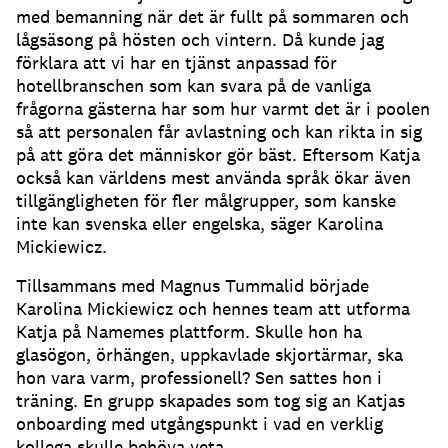
med bemanning när det är fullt på sommaren och
lågsäsong på hösten och vintern.
Då kunde jag
förklara att vi har en tjänst anpassad för
hotellbranschen som kan svara på de vanliga
frågorna gästerna har som hur varmt det är i poolen
så att personalen får avlastning och kan rikta in sig
på att göra det människor gör bäst.
Eftersom Katja
också kan världens mest använda språk ökar även
tillgängligheten för fler målgrupper, som kanske
inte kan svenska eller engelska, säger Karolina
Mickiewicz.
Tillsammans med Magnus Tummalid började
Karolina Mickiewicz och hennes team att utforma
Katja på Namemes plattform.
Skulle hon ha
glasögon, örhängen, uppkavlade skjortärmar, ska
hon vara varm, professionell?
Sen sattes hon i
träning.
En grupp skapades som tog sig an Katjas
onboarding med utgångspunkt i vad en verklig
kollega skulle behöva veta.