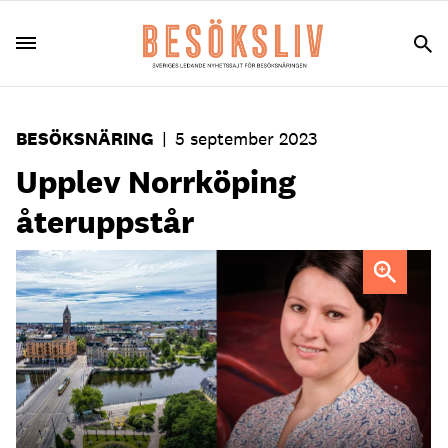
BESÖKSNÄRING
|
5 september 2023
Upplev Norrköping
återuppstår
Lisa Lindgren, tillförordnad vd för Upplev Norrköping.
Foto: Pressbilder