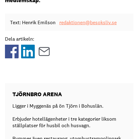
medlemskap.
Text: Henrik Emilson
redaktionen@besoksliv.se
Dela artikeln:
TJÖRNBRO ARENA
Ligger i Myggenäs på ön Tjörn i Bohuslän.
Erbjuder hotellägenheter i tre kategorier liksom
ställplatser för husbil och husvagn.
Rymmer även restaurang, utomhustrampolinpark,