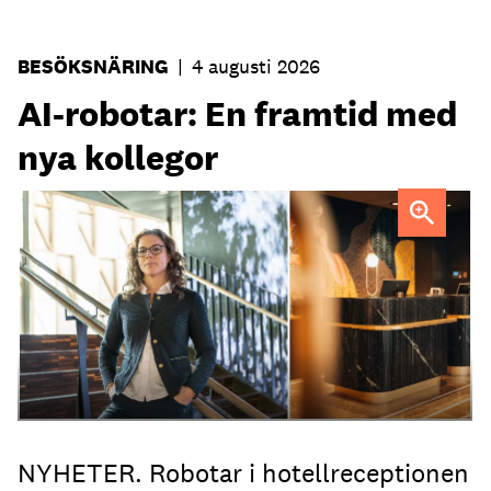
BESÖKSNÄRING
|
4 augusti 2026
AI-robotar: En framtid med
nya kollegor
Professor Kristina Palm FOTO: Theresia Viska
FOTO:
Dylan Calluy / Unsplash
NYHETER. Robotar i hotellreceptionen