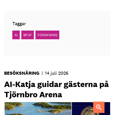
Taggar
AI
BFUF
FORSKNING
BESÖKSNÄRING
|
14 juli 2026
AI-Katja guidar gästerna på
Tjörnbro Arena
AI-medarbetaren Katja tillträdde i tjänst i april.