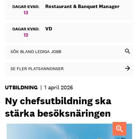
Restaurant & Banquet Manager
DAGAR KVAR:
13
VD
DAGAR KVAR:
12
SÖK BLAND LEDIGA JOBB
SE FLER PLATSANNONSER
UTBILDNING
|
1 april 2026
Ny chefsutbildning ska
stärka besöksnäringen
Affärsutveckling och förändringsledning – det ligger i fokus
i den nya utbildningen Hospitality Leadership Program.