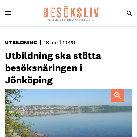
UTBILDNING
|
16 april 2020
Utbildning ska stötta
besöksnäringen i
Jönköping
Vätterstranden, Jönköping.
Foto: Christina Lindqvist,
Jönköpings kommun