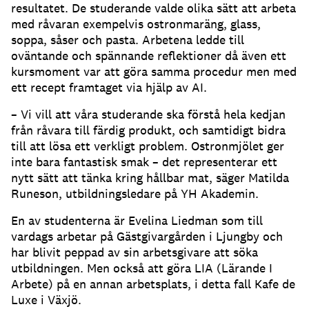
resultatet. De studerande valde olika sätt att arbeta
med råvaran exempelvis ostronmaräng, glass,
soppa, såser och pasta. Arbetena ledde till
oväntande och spännande reflektioner då även ett
kursmoment var att göra samma procedur men med
ett recept framtaget via hjälp av AI.
– Vi vill att våra studerande ska förstå hela kedjan
från råvara till färdig produkt, och samtidigt bidra
till att lösa ett verkligt problem. Ostronmjölet ger
inte bara fantastisk smak – det representerar ett
nytt sätt att tänka kring hållbar mat, säger Matilda
Runeson, utbildningsledare på YH Akademin.
En av studenterna är Evelina Liedman som till
vardags arbetar på Gästgivargården i Ljungby och
har blivit peppad av sin arbetsgivare att söka
utbildningen. Men också att göra LIA (Lärande I
Arbete) på en annan arbetsplats, i detta fall Kafe de
Luxe i Växjö.