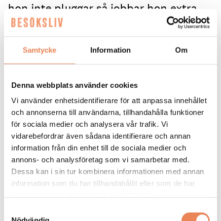
hon inte pluggar så jobbar hon extra
på Strand Hotel i Visby. ”Det är en
bransch där man får testa mycket. Alla
Samtycke
Information
Om
är så hjälpsamma”, säger hon.
Inez Harring går tredje året på Hotell- och
Denna webbplats använder cookies
turismprogrammet på gymnasiet. Under
Vi använder enhetsidentifierare för att anpassa innehållet
utbildningen har hon lärt sig allt från att jobba i
reception och med konferenser, till frukost,
och annonserna till användarna, tillhandahålla funktioner
servering, bokningssystem och att bemöta
för sociala medier och analysera vår trafik. Vi
människor professionellt och personligt.
vidarebefordrar även sådana identifierare och annan
information från din enhet till de sociala medier och
– Vissa gäster vill prata och ställer frågor, andra vill
annons- och analysföretag som vi samarbetar med.
bara checka in och vara ifred. Jag har lärt mig att
Dessa kan i sin tur kombinera informationen med annan
ibland är det bästa att ta ett steg tillbaka. Att
information som du har tillhandahållit eller som de har
förstå gränser är jätteviktigt, säger hon.
samlat in när du har använt deras tjänster.
Inez gjorde sin APL (Arbetsplatsförlagt lärande) i
Samtyckesval
tvåan på Strand hotel i Visby och fick sedan
Nödvändig