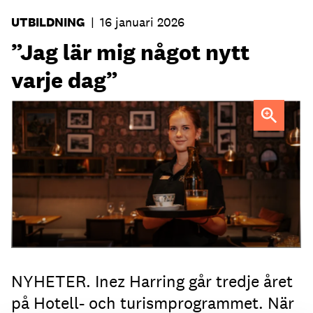
UTBILDNING
|
16 januari 2026
”Jag lär mig något nytt
varje dag”
Gymnasieeleven Inez Harring lär sig mycket när hon jobbar
extra på Strand Hotel i Visby.
NYHETER. Inez Harring går tredje året
på Hotell- och turismprogrammet. När