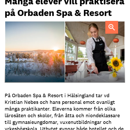
Många elever vill praktisera
på Orbaden Spa & Resort
Orbaden Spa & Resort viil uppmuntra fler att ta emot
praktikanter.
På Orbaden Spa & Resort i Hälsingland tar vd
Kristian Nebes och hans personal emot ovanligt
många praktikanter. Eleverna kommer från olika
lärosäten och skolor, från åtta och niondeklassare
till gymnasieungdomar, vuxenutbildningar och
yrkeshögskola. Utbytet gynnar både hotellet och de