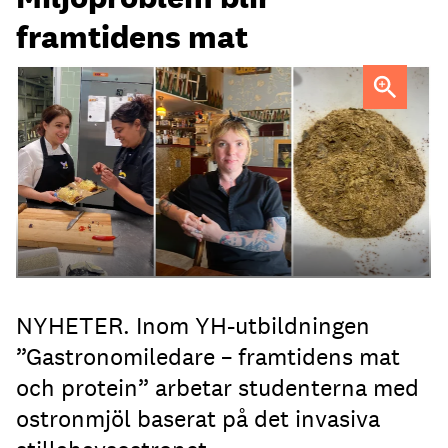
framtidens mat
Lilit Petrosyan, Milla Ritzman och Evelina Liedman,
studerande vid YH Akademin
NYHETER. Inom YH-utbildningen
”Gastronomiledare – framtidens mat
och protein” arbetar studenterna med
ostronmjöl baserat på det invasiva