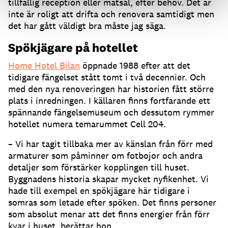
tillfällig reception eller matsal, efter behov. Det är
inte är roligt att drifta och renovera samtidigt men
det har gått väldigt bra måste jag säga.
Spökjägare på hotellet
Home Hotel Bilan
öppnade 1988 efter att det
tidigare fängelset stått tomt i två decennier. Och
med den nya renoveringen har historien fått större
plats i inredningen. I källaren finns fortfarande ett
spännande fängelsemuseum och dessutom rymmer
hotellet numera temarummet Cell 204.
– Vi har tagit tillbaka mer av känslan från förr med
armaturer som påminner om fotbojor och andra
detaljer som förstärker kopplingen till huset.
Byggnadens historia skapar mycket nyfikenhet. Vi
hade till exempel en spökjägare här tidigare i
somras som letade efter spöken. Det finns personer
som absolut menar att det finns energier från förr
kvar i huset, berättar hon.