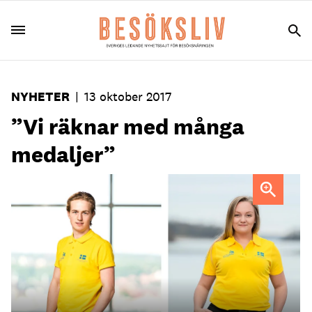
NYHETER
|
13 oktober 2017
”Vi räknar med många
medaljer”
Kocken Gustav Leonhardt och servitrisen Sofie Langkjaer
är två av de ungdomar som representerar Sverige i Yrkes-
VM.