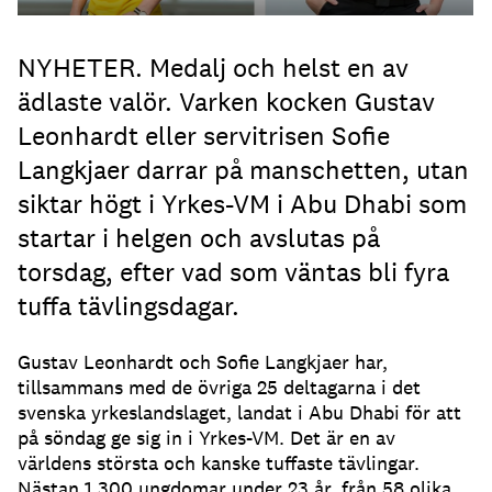
NYHETER. Medalj och helst en av
ädlaste valör. Varken kocken Gustav
Leonhardt eller servitrisen Sofie
Langkjaer darrar på manschetten, utan
siktar högt i Yrkes-VM i Abu Dhabi som
startar i helgen och avslutas på
torsdag, efter vad som väntas bli fyra
tuffa tävlingsdagar.
Gustav Leonhardt och Sofie Langkjaer har,
tillsammans med de övriga 25 deltagarna i det
svenska yrkeslandslaget, landat i Abu Dhabi för att
på söndag ge sig in i Yrkes-VM. Det är en av
världens största och kanske tuffaste tävlingar.
Nästan 1 300 ungdomar under 23 år, från 58 olika