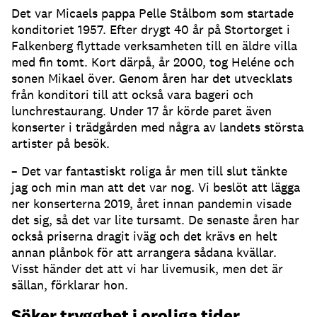
Det var Micaels pappa Pelle Stålbom som startade
konditoriet 1957. Efter drygt 40 år på Stortorget i
Falkenberg flyttade verksamheten till en äldre villa
med fin tomt. Kort därpå, år 2000, tog Heléne och
sonen Mikael över. Genom åren har det utvecklats
från konditori till att också vara bageri och
lunchrestaurang. Under 17 år körde paret även
konserter i trädgården med några av landets största
artister på besök.
– Det var fantastiskt roliga år men till slut tänkte
jag och min man att det var nog. Vi beslöt att lägga
ner konserterna 2019, året innan pandemin visade
det sig, så det var lite tursamt. De senaste åren har
också priserna dragit iväg och det krävs en helt
annan plånbok för att arrangera sådana kvällar.
Visst händer det att vi har livemusik, men det är
sällan, förklarar hon.
Söker trygghet i oroliga tider