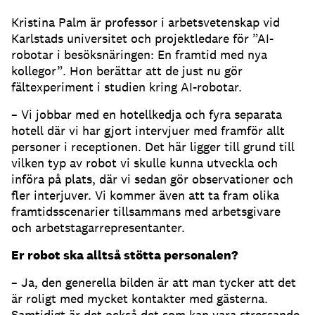
Kristina Palm är professor i arbetsvetenskap vid
Karlstads universitet och projektledare för ”AI-
robotar i besöksnäringen: En framtid med nya
kollegor”. Hon berättar att de just nu gör
fältexperiment i studien kring AI-robotar.
– Vi jobbar med en hotellkedja och fyra separata
hotell där vi har gjort intervjuer med framför allt
personer i receptionen. Det här ligger till grund till
vilken typ av robot vi skulle kunna utveckla och
införa på plats, där vi sedan gör observationer och
fler interjuver. Vi kommer även att ta fram olika
framtidsscenarier tillsammans med arbetsgivare
och arbetstagarrepresentanter.
Er robot ska alltså stötta personalen?
– Ja, den generella bilden är att man tycker att det
är roligt med mycket kontakter med gästerna.
Samtidigt är det också det som kan vara stressande