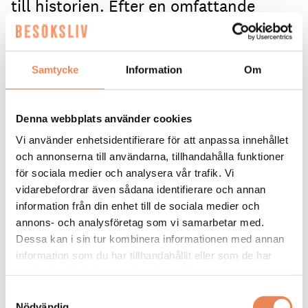
till historien. Efter en omfattande
renovering har Home Hotel Bilan i
Karlstad moderniserats – utan att
tappa sin särprägel som tidigare
Samtycke
Information
Om
fängelse.
Denna webbplats använder cookies
I maj stod totalrenoveringen av Home Hotel Bilan
Vi använder enhetsidentifierare för att anpassa innehållet
klar, efter ett halvårs intensivt arbete, till en
kostnad av 25,5 miljoner kronor.
och annonserna till användarna, tillhandahålla funktioner
för sociala medier och analysera vår trafik. Vi
Anna Sundenhammar är hotellets General Manager
vidarebefordrar även sådana identifierare och annan
och hon började arbeta i lokalerna som tidigare
information från din enhet till de sociala medier och
rymde det gamla länsfängelset för 15 år sedan.
annons- och analysföretag som vi samarbetar med.
Dessa kan i sin tur kombinera informationen med annan
– När jag kom hit hade man precis renoverat
information som du har tillhandahållit eller som de har
hotellet och nu var det dags igen. Det som betyder
samlat in när du har använt deras tjänster.
mest är att vi dragit in komfortkyla i byggnaden.
Det har varit den stora saken i en så här gammal
Samtyckesval
byggnad och är ett jättelyft för hotellet. Man kan
Nödvändig