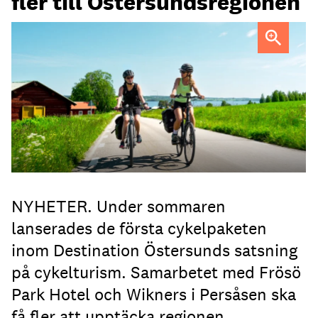
fler till Östersundsregionen
FOTO: Destination Östersund
NYHETER. Under sommaren
lanserades de första cykelpaketen
inom Destination Östersunds satsning
på cykelturism. Samarbetet med Frösö
Park Hotel och Wikners i Persåsen ska
få fler att upptäcka regionen.