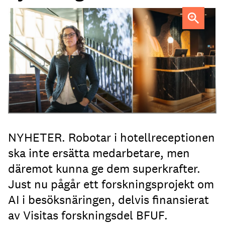
Professor Kristina Palm FOTO: Theresia Viska
FOTO:
Dylan Calluy / Unsplash
NYHETER. Robotar i hotellreceptionen
ska inte ersätta medarbetare, men
däremot kunna ge dem superkrafter.
Just nu pågår ett forskningsprojekt om
AI i besöksnäringen, delvis finansierat
av Visitas forskningsdel BFUF.