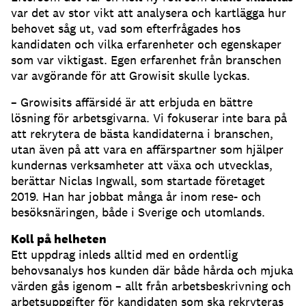
var det av stor vikt att analysera och kartlägga hur
behovet såg ut, vad som efterfrågades hos
kandidaten och vilka erfarenheter och egenskaper
som var viktigast. Egen erfarenhet från branschen
var avgörande för att Growisit skulle lyckas.
– Growisits affärsidé är att erbjuda en bättre
lösning för arbetsgivarna. Vi fokuserar inte bara på
att rekrytera de bästa kandidaterna i branschen,
utan även på att vara en affärspartner som hjälper
kundernas verksamheter att växa och utvecklas,
berättar Niclas Ingwall, som startade företaget
2019. Han har jobbat många år inom rese- och
besöksnäringen, både i Sverige och utomlands.
Koll på helheten
Ett uppdrag inleds alltid med en ordentlig
behovsanalys hos kunden där både hårda och mjuka
värden gås igenom – allt från arbetsbeskrivning och
arbetsuppgifter för kandidaten som ska rekryteras