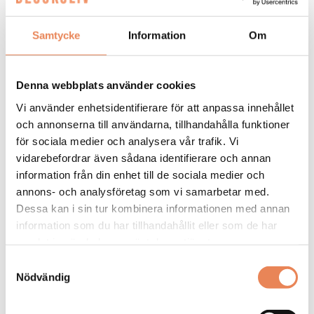
bred annonsering.
– Vi rekommenderar alltid kunderna att använda
alla tre verktygen för att få det bästa urvalet, säger
Samtycke
Information
Om
Niclas Ingwall.
Starkt startfält
Denna webbplats använder cookies
Efter en grundlig och kompetensbaserad
ansöknings- och urvalsprocess med intervjuer och
Vi använder enhetsidentifierare för att anpassa innehållet
tester presenterade Growisit tre kandidater för
och annonserna till användarna, tillhandahålla funktioner
Stockholm Meeting Selection och tillsammans kom
för sociala medier och analysera vår trafik. Vi
de fram till den slutgiltiga kandidaten för tjänsten.
vidarebefordrar även sådana identifierare och annan
information från din enhet till de sociala medier och
– Det var tre väldigt starka kandidater som Growisit
annons- och analysföretag som vi samarbetar med.
fått fram och valet var inte enkelt. Alla hade
Dessa kan i sin tur kombinera informationen med annan
passande tidigare erfarenheter, men vi var tvungna
information som du har tillhandahållit eller som de har
att välja en av dem och det känns väldigt bra, säger
samlat in när du har använt deras tjänster.
Vanja Vilbern.
Samtyckesval
Nyligen har Stockholm Meeting Selection och
Nödvändig
Growisit avslutat ytterligare en rekrytering och
Vanja är övertygad om att samarbetet kommer