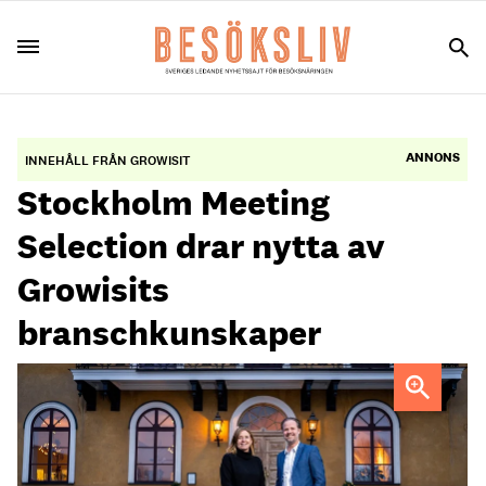
ANNONS
INNEHÅLL FRÅN GROWISIT
Stockholm Meeting
Selection drar nytta av
Growisits
branschkunskaper
Vanja Vilbern, Chief Commercial Officer på Stockholm
Meeting Selection tillsammans med samarbetspartnern
för rekryteringar, Niclas Ingwall, grundare och vd för
Growisit, vid den ståtliga entrén till Ulfsunda Slott,
Stockholm.
Foto: Simon Hastegård/Bildbyrån