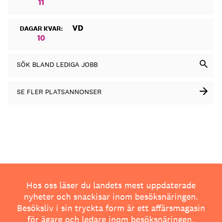
11
VD
DAGAR KVAR:
10
SÖK BLAND LEDIGA JOBB
SE FLER PLATSANNONSER
Hos oss läser du landets mest uppdaterade
nyheter och snackisar inom besöksnäringen.
Besöksliv i sin tryckta form är ett affärsmagasin
för ägare och ledare inom besöksnäringen.