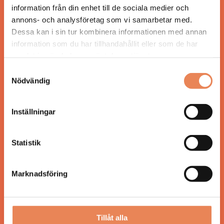
information från din enhet till de sociala medier och
annons- och analysföretag som vi samarbetar med.
Dessa kan i sin tur kombinera informationen med annan
information som du har tillhandahållit eller som de har
ANSVARIG UTGIVARE
samlat in när du har använt deras tjänster.
Jonas Siljhammar
Samtyckesval
Nödvändig
UPPHOVSRÄTT
Allt material på besoksliv.se är skyddat enligt
Inställningar
lagen om upphovsrätt.
Statistik
KONTAKT
Besöksliv
Marknadsföring
Spoon, Brännkyrkagatan 64
118 23 Stockholm
Tillåt alla