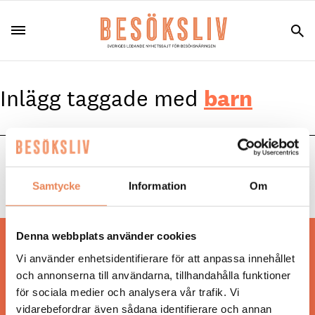
Inlägg taggade med
barn
NYHETER
|
10 maj 2024
Brunch med barnvakt i skybaren
Samtycke
Information
Om
Denna webbplats använder cookies
Hos oss läser du landets mest uppdaterade
Vi använder enhetsidentifierare för att anpassa innehållet
nyheter och snackisar inom besöksnäringen.
och annonserna till användarna, tillhandahålla funktioner
Besöksliv i sin tryckta form är ett affärsmagasin
för sociala medier och analysera vår trafik. Vi
för ägare och ledare inom besöksnäringen.
vidarebefordrar även sådana identifierare och annan
Tidningen ges ut av
Visita
.