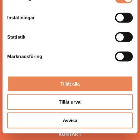
Hos oss läser du landets mest uppdaterade
nyheter och snackisar inom besöksnäringen.
Inställningar
Besöksliv i sin tryckta form är ett affärsmagasin
för ägare och ledare inom besöksnäringen.
Tidningen ges ut av
Visita
.
Statistik
Marknadsföring
ANSVARIG UTGIVARE
Jonas Siljhammar
Tillåt alla
UPPHOVSRÄTT
Tillåt urval
Allt material på besoksliv.se är skyddat enligt
lagen om upphovsrätt.
Avvisa
KONTAKT