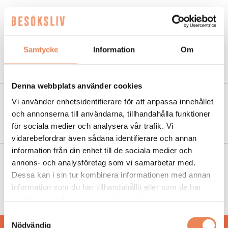
NYHETER
|
30 juni 2023
Najs Price är Burger Kings nya
Samtycke
Information
Om
lågprisplattform
Denna webbplats använder cookies
Vi använder enhetsidentifierare för att anpassa innehållet
NYHETER
|
4 april 2023
och annonserna till användarna, tillhandahålla funktioner
Köttfri månad på Burger Kings restaurang
för sociala medier och analysera vår trafik. Vi
vidarebefordrar även sådana identifierare och annan
information från din enhet till de sociala medier och
annons- och analysföretag som vi samarbetar med.
NYHETER
|
9 juni 2022
Dessa kan i sin tur kombinera informationen med annan
”Laddstolpar spelar stor roll vid val av
information som du har tillhandahållit eller som de har
rastplats”
samlat in när du har använt deras tjänster.
Samtyckesval
Nödvändig