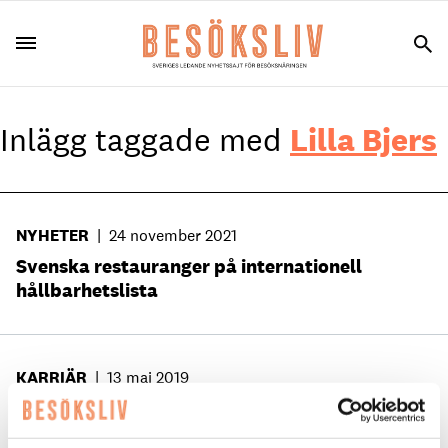
Inlägg taggade med
Lilla Bjers
NYHETER
|
24 november 2021
Svenska restauranger på internationell
hållbarhetslista
KARRIÄR
|
13 maj 2019
Unga eko-kocken ska leda prisade krogen