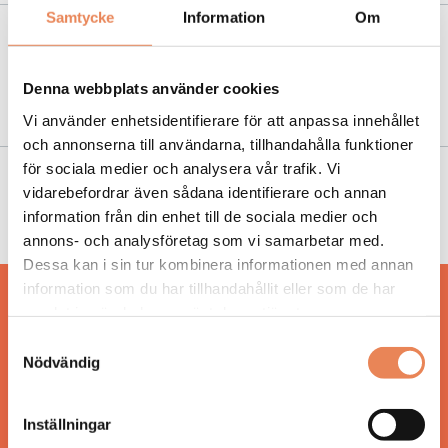
Samtycke
Information
Om
NYHETER
|
12 mars 2019
Lilla Bjers snickrar på hemligt
Denna webbplats använder cookies
hållbarhetsprojekt
Vi använder enhetsidentifierare för att anpassa innehållet
och annonserna till användarna, tillhandahålla funktioner
för sociala medier och analysera vår trafik. Vi
NYHETER
|
10 september 2018
vidarebefordrar även sådana identifierare och annan
information från din enhet till de sociala medier och
Hon vann Årets Ekokock
annons- och analysföretag som vi samarbetar med.
Dessa kan i sin tur kombinera informationen med annan
information som du har tillhandahållit eller som de har
Hos oss läser du landets mest uppdaterade
samlat in när du har använt deras tjänster.
nyheter och snackisar inom besöksnäringen.
Samtyckesval
Besöksliv i sin tryckta form är ett affärsmagasin
Nödvändig
för ägare och ledare inom besöksnäringen.
Tidningen ges ut av
Visita
.
Inställningar