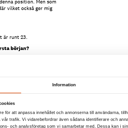
i denna position. Men som
där vilket också ger mig
 är runt 23.
örsta början?
in finska mormor stod i
 bröder som under min
 inspirerade mig till att
h när jag väl började där
Information
 tidigare år har du varit
ktig för dig?
cookies
e för att anpassa innehållet och annonserna till användarna, tillh
för mig och alla andra som
vår trafik. Vi vidarebefordrar även sådana identifierare och anna
ag tycker den tävlingen
nnons- och analysföretag som vi samarbetar med. Dessa kan i sin
gt varmt om hjärtat.