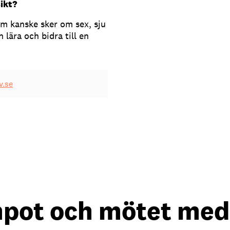
sikt?
om kanske sker om sex, sju
h lära och bidra till en
v.se
empot och mötet med