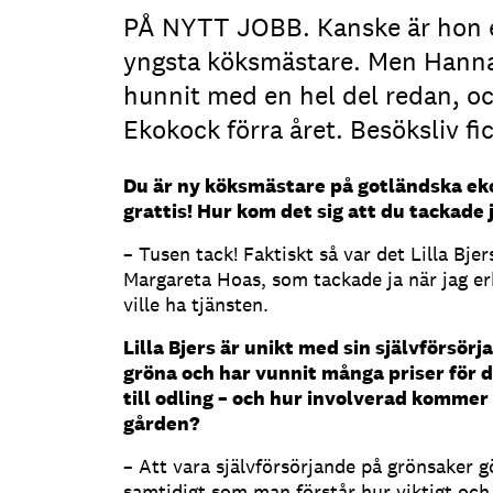
PÅ NYTT JOBB. Kanske är hon e
yngsta köksmästare. Men Hann
hunnit med en hel del redan, oc
Ekokock förra året. Besöksliv fi
Du är ny köksmästare på gotländska eko
grattis! Hur kom det sig att du tackade j
– Tusen tack! Faktiskt så var det Lilla Bje
Margareta Hoas, som tackade ja när jag er
ville ha tjänsten.
Lilla Bjers är unikt med sin självförsörja
gröna och har vunnit många priser för de
till odling – och hur involverad kommer 
gården?
– Att vara självförsörjande på grönsaker g
samtidigt som man förstår hur viktigt och