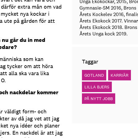
Unga Ekokockar, 2015, Bron
 därför extra mån om vad
Gymnasie-SM 2016, Brons 
r mycket nya kockar i
Årets Kockelev 2016, finali
a ute på gården för att
Årets Ekokock 2017. Vinnar
Årets Ekokock 2018. Brons 
Årets Unga kock 2019.
h nu går du in med
ledare?
n människa som kan
Taggar
 Jag tycker om att höra
att alla ska vara lika
GOTLAND
KARRIÄR
 O.
LILLA BJERS
r och nackdelar kommer
PÅ NYTT JOBB
r väldigt form- och
kter av då jag vet att jag
cket nya idéer och planer
jers. En nackdel är att jag