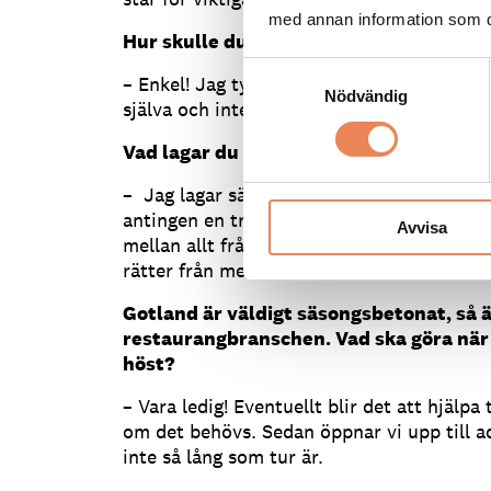
med annan information som du 
Hur skulle du beskriva dina typ av mat
Samtyckesval
– Enkel! Jag tycker det blir bäst när man l
Nödvändig
själva och inte arbetar med dem mer än v
Vad lagar du för mat hemma?
– Jag lagar sällan mat hemma men när det
antingen en trerätters eller buffé, och då b
Avvisa
mellan allt från husmanskost till alla rätte
rätter från mellanöstern.
Gotland är väldigt säsongsbetonat, så 
restaurangbranschen. Vad ska göra när L
höst?
– Vara ledig! Eventuellt blir det att hjälpa
om det behövs. Sedan öppnar vi upp till a
inte så lång som tur är.