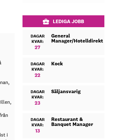
LEDIGA JOBB
General
DAGAR
Manager/Hotelldirektör
KVAR:
27
å
Kock
DAGAR
KVAR:
22
önan,
Säljansvarig
DAGAR
KVAR:
illen,
23
från
Restaurant &
DAGAR
Banquet Manager
KVAR:
13
st i