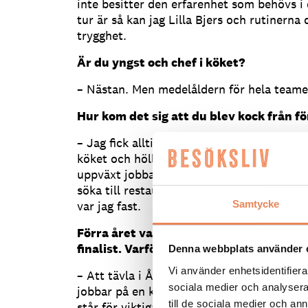
inte besitter den erfarenhet som behövs 
tur är så kan jag Lilla Bjers och rutinerna 
trygghet.
Är du yngst och chef i köket?
– Nästan. Men medelåldern för hela teamet
Hur kom det sig att du blev kock från f
– Jag fick alltid vara med som barn när m
köket och höll på. Jag har även två äldre
uppväxt jobbade i restaurangbranschen och
söka till restauranglinjen på gymnasiet, oc
var jag fast.
Samtycke
Förra året vann du priset Årets Ekokock,
finalist. Varför var just den tävlingen vi
Denna webbplats använder 
Vi använder enhetsidentifierar
– Att tävla i Årets Ekokock är en förmån 
sociala medier och analysera 
jobbar på en krog med Krav-certifiering. J
till de sociala medier och a
står för viktiga saker som ligger mig väldi