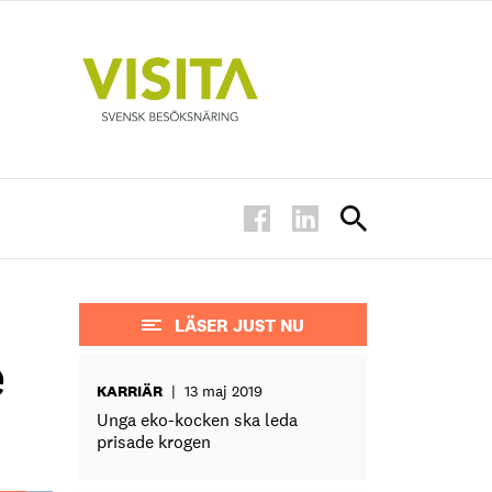
LÄSER JUST NU
e
KARRIÄR
|
13 maj 2019
Unga eko-kocken ska leda
prisade krogen