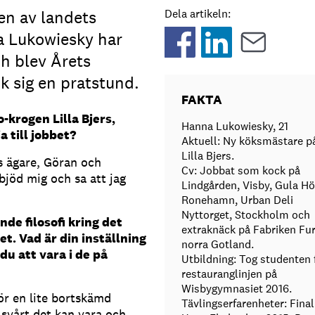
n av landets
Dela artikeln:
a Lukowiesky har
h blev Årets
ck sig en pratstund.
FAKTA
-krogen Lilla Bjers,
Hanna Lukowiesky, 21
a till jobbet?
Aktuell: Ny köksmästare p
Lilla Bjers.
rs ägare, Göran och
Cv: Jobbat som kock på
bjöd mig och sa att jag
Lindgården, Visby, Gula H
Ronehamn, Urban Deli
Nyttorget, Stockholm och
nde filosofi kring det
extraknäck på Fabriken Fur
t. Vad är din inställning
norra Gotland.
du att vara i de på
Utbildning: Tog studenten 
restauranglinjen på
Wisbygymnasiet 2016.
ör en lite bortskämd
Tävlingserfarenheter: Finali
 svårt det kan vara och