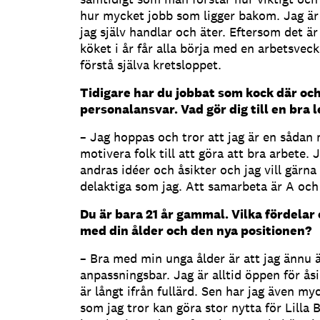
hur mycket jobb som ligger bakom. Jag är
jag själv handlar och äter. Eftersom det ä
köket i år får alla börja med en arbetsveck
förstå själva kretsloppet.
Tidigare har du jobbat som kock där oc
personalansvar. Vad gör dig till en bra 
– Jag hoppas och tror att jag är en såda
motivera folk till att göra att bra arbete.
andras idéer och åsikter och jag vill gärna 
delaktiga som jag. Att samarbeta är A och
Du är bara 21 år gammal. Vilka fördela
med din ålder och den nya positionen?
– Bra med min unga ålder är att jag ännu ä
anpassningsbar. Jag är alltid öppen för åsi
är långt ifrån fullärd. Sen har jag även my
som jag tror kan göra stor nytta för Lilla B