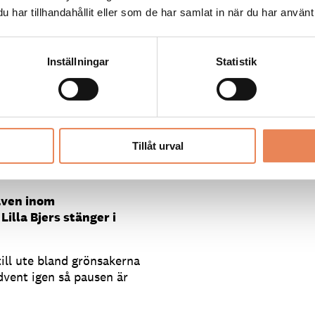
har tillhandahållit eller som de har samlat in när du har använt 
lagning?
åter råvarorna tala för sig
Inställningar
Statistik
ad som är nödvändigt.
 väl händer är det
lir det en salig blandning
Tillåt urval
r som innehåller pasta till
även inom
illa Bjers stänger i
 till ute bland grönsakerna
dvent igen så pausen är