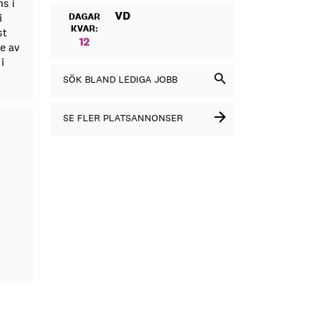
s i
VD
i
DAGAR
KVAR:
st
12
e av
i
SÖK BLAND LEDIGA JOBB
SE FLER PLATSANNONSER