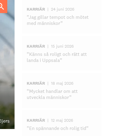
KARRIÄR
|
24 juni 2026
”Jag gillar tempot och mötet
med människor”
KARRIÄR
|
15 juni 2026
”Känns så roligt och rätt att
landa i Uppsala”
KARRIÄR
|
18 maj 2026
”Mycket handlar om att
utveckla människor”
KARRIÄR
|
12 maj 2026
Bjers
”En spännande och rolig tid”