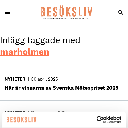
Inlägg taggade med
marholmen
NYHETER
|
30 april 2025
Här är vinnarna av Svenska Mötespriset 2025
NYHETER
|
15 november 2024
Marholmen laddar för jul och nyår