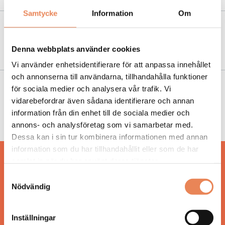
Samtycke
Information
Om
NYHETER
|
18 december 2023
Marholmen – en skärgårdsö med unik historia
Denna webbplats använder cookies
Vi använder enhetsidentifierare för att anpassa innehållet
och annonserna till användarna, tillhandahålla funktioner
för sociala medier och analysera vår trafik. Vi
NYHETER
|
19 april 2022
vidarebefordrar även sådana identifierare och annan
”Hela vår historia grundar sig i social
information från din enhet till de sociala medier och
hållbarhet”
annons- och analysföretag som vi samarbetar med.
Dessa kan i sin tur kombinera informationen med annan
information som du har tillhandahållit eller som de har
samlat in när du har använt deras tjänster.
Hos oss läser du landets mest uppdaterade
nyheter och snackisar inom besöksnäringen.
Samtyckesval
Besöksliv i sin tryckta form är ett affärsmagasin
Nödvändig
för ägare och ledare inom besöksnäringen.
Tidningen ges ut av
Visita
.
Inställningar