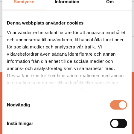
Samtycke
Information
Om
NYHETER
|
8 oktober 2021
Jerome laddar för världsfinal
Denna webbplats använder cookies
Vi använder enhetsidentifierare för att anpassa innehållet
och annonserna till användarna, tillhandahålla funktioner
för sociala medier och analysera vår trafik. Vi
NYHETER
|
8 februari 2021
vidarebefordrar även sådana identifierare och annan
Portal flyttar in på Grå Gåsen
information från din enhet till de sociala medier och
annons- och analysföretag som vi samarbetar med.
Dessa kan i sin tur kombinera informationen med annan
information som du har tillhandahållit eller som de har
Hos oss läser du landets mest uppdaterade
samlat in när du har använt deras tjänster.
nyheter och snackisar inom besöksnäringen.
Besöksliv i sin tryckta form är ett affärsmagasin
Samtyckesval
för ägare och ledare inom besöksnäringen.
Nödvändig
Tidningen ges ut av
Visita
.
Inställningar