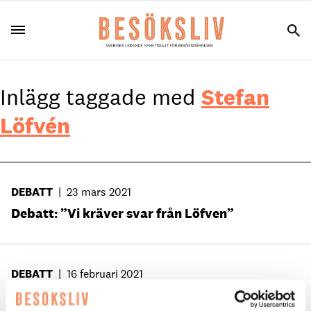
Inlägg taggade med
Stefan
Löfvén
DEBATT
|
23 mars 2021
Debatt: ”Vi kräver svar från Löfven”
DEBATT
|
16 februari 2021
”När ska regeringen inse det orimliga i sitt