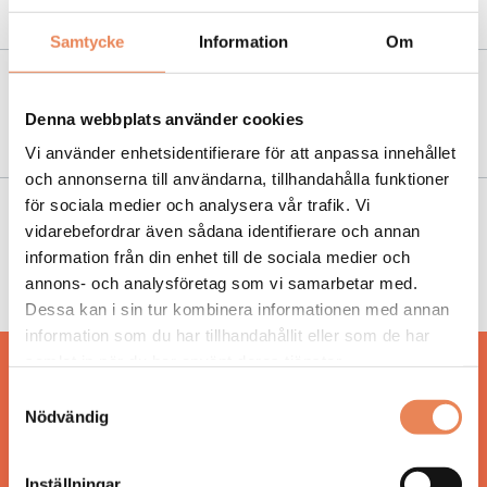
agerande?”
Samtycke
Information
Om
NYHETER
|
14 december 2020
Denna webbplats använder cookies
Kraftigt hotelltapp i november
Vi använder enhetsidentifierare för att anpassa innehållet
och annonserna till användarna, tillhandahålla funktioner
för sociala medier och analysera vår trafik. Vi
NYHETER
|
26 november 2019
vidarebefordrar även sådana identifierare och annan
”Jag hoppas det vi pratade om når fram till
information från din enhet till de sociala medier och
regeringskansliet”
annons- och analysföretag som vi samarbetar med.
Dessa kan i sin tur kombinera informationen med annan
information som du har tillhandahållit eller som de har
samlat in när du har använt deras tjänster.
Hos oss läser du landets mest uppdaterade
Samtyckesval
nyheter och snackisar inom besöksnäringen.
Nödvändig
Besöksliv i sin tryckta form är ett affärsmagasin
för ägare och ledare inom besöksnäringen.
Tidningen ges ut av
Visita
.
Inställningar