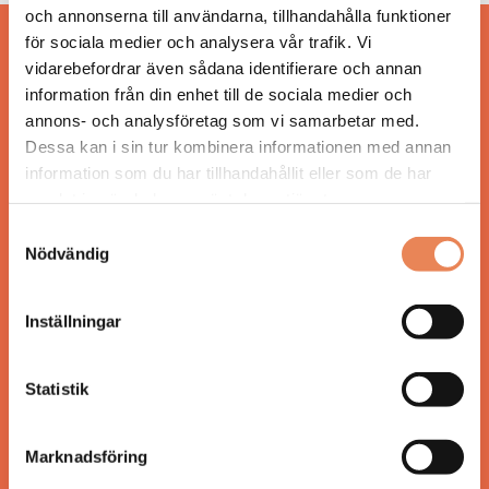
och annonserna till användarna, tillhandahålla funktioner
för sociala medier och analysera vår trafik. Vi
Hos oss läser du landets mest uppdaterade
vidarebefordrar även sådana identifierare och annan
nyheter och snackisar inom besöksnäringen.
information från din enhet till de sociala medier och
Besöksliv i sin tryckta form är ett affärsmagasin
annons- och analysföretag som vi samarbetar med.
för ägare och ledare inom besöksnäringen.
Dessa kan i sin tur kombinera informationen med annan
Tidningen ges ut av
Visita
.
information som du har tillhandahållit eller som de har
samlat in när du har använt deras tjänster.
Samtyckesval
Nödvändig
ANSVARIG UTGIVARE
Jonas Siljhammar
Inställningar
UPPHOVSRÄTT
Statistik
Allt material på besoksliv.se är skyddat enligt
lagen om upphovsrätt.
Marknadsföring