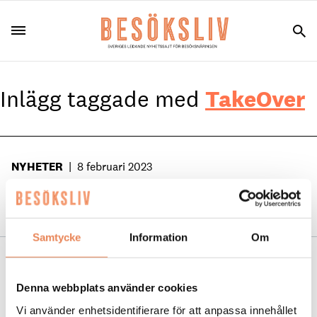
Inlägg taggade med
TakeOver
NYHETER
|
8 februari 2023
TakeOver hoppas på fler inbjudningar från
restauranger
Samtycke
Information
Om
NYHETER
|
7 november 2022
På menyn: En hållbar bransch
Denna webbplats använder cookies
Vi använder enhetsidentifierare för att anpassa innehållet