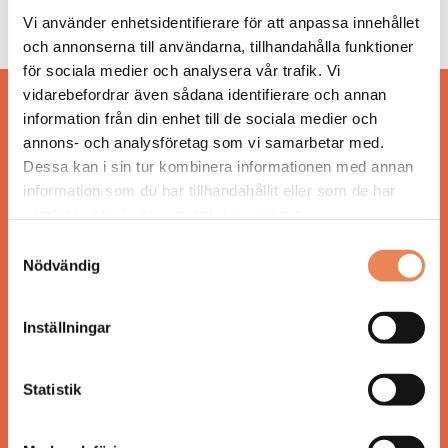
Visit Halland kapar sökord för att få fler att
svemestra
Vi använder enhetsidentifierare för att anpassa innehållet
och annonserna till användarna, tillhandahålla funktioner
för sociala medier och analysera vår trafik. Vi
vidarebefordrar även sådana identifierare och annan
Hos oss läser du landets mest uppdaterade
information från din enhet till de sociala medier och
nyheter och snackisar inom besöksnäringen.
annons- och analysföretag som vi samarbetar med.
Besöksliv i sin tryckta form är ett affärsmagasin
Dessa kan i sin tur kombinera informationen med annan
för ägare och ledare inom besöksnäringen.
information som du har tillhandahållit eller som de har
Tidningen ges ut av
Visita
.
samlat in när du har använt deras tjänster.
Samtyckesval
Nödvändig
ANSVARIG UTGIVARE
Inställningar
Jonas Siljhammar
Statistik
UPPHOVSRÄTT
Allt material på besoksliv.se är skyddat enligt