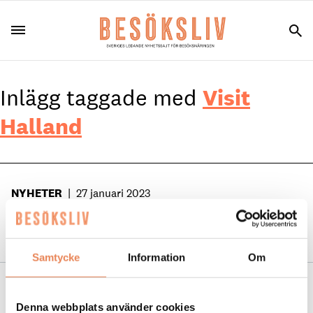
Inlägg taggade med
Visit
Halland
NYHETER
|
27 januari 2023
Miljonsatsning på hållbar utveckling av
Halland
Samtycke
Information
Om
NYHETER
|
26 april 2022
Denna webbplats använder cookies