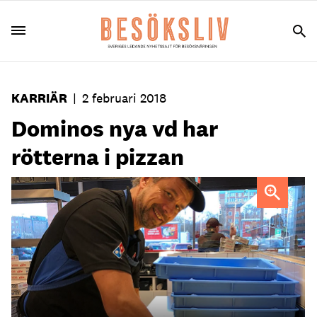
KARRIÄR
|
2 februari 2018
Dominos nya vd har
rötterna i pizzan
Det finns många likheter mellan hotell- och
pizzabranschen,
säger Dominos nya vd som senast kommer från Scandic.
Foto: Dominos