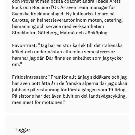
och Proviant men också coachat andra i både Årets
kock och Bocuse d'Or. Är även team manager för
Svenska Kocklandslaget. Ny kulinarisk ledare på
Carotte, en helhetsleverantör inom möten, catering,
bemanning och service med verksamheter i
Stockholm, Göteborg, Malmö och Jönköping.
Favoritmat: “Jag har en stor kärlek till det italienska
köket och under nästan alla mina semesterresor
hamnar jag där. Där finns en enkelhet som jag tycker
om.”
Fritidsintressen: “Framför allt är jag skidåkare och jag
har även bott åtta år i de franska alperna där jag också
jobbade på restaurang för första gången som 19-åring.
På sistone har det även blivit en del landsvägscykling,
men mest för motionen.”
Taggar