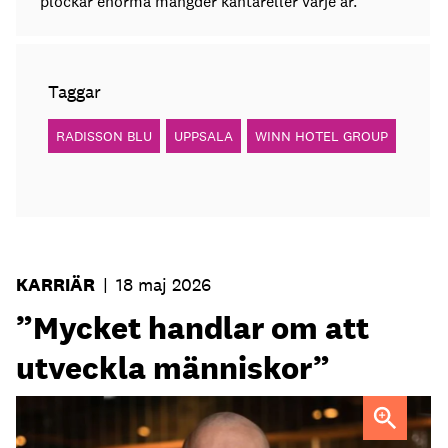
plockar enorma mängder kantareller varje år.”
Taggar
RADISSON BLU
UPPSALA
WINN HOTEL GROUP
KARRIÄR
|
18 maj 2026
”Mycket handlar om att
utveckla människor”
Fredrik Ander
FOTO: Carotte