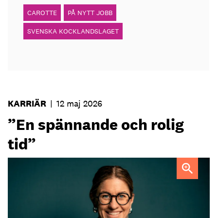
CAROTTE
PÅ NYTT JOBB
SVENSKA KOCKLANDSLAGET
KARRIÄR
|
12 maj 2026
”En spännande och rolig
tid”
Sofia Widell
FOTO: Johanna Fond