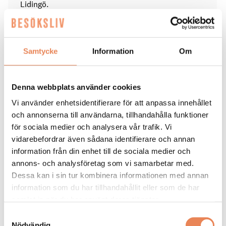
Lidingö.
Bor: Centrala Stockholm.
Familj: Man, tre barn på 15, 20 och 25 år, hund.
Samtycke
Information
Om
Karriär: Drev i 20-årsåldern hotellet Åtorps Herrgård i
Munkedel tillsammans med maken. Därefter drygt
Denna webbplats använder cookies
tolv år inom Scandickoncernen, följt av tolv år på
Stockholm Meeting Selection, de sista fem åren som
Vi använder enhetsidentifierare för att anpassa innehållet
vd. Tillträdde i maj jobbet som general manager på
och annonserna till användarna, tillhandahålla funktioner
Skogshem & Wijk.
för sociala medier och analysera vår trafik. Vi
vidarebefordrar även sådana identifierare och annan
På fritiden: ”Jag jobbar mycket, så när jag är ledig
information från din enhet till de sociala medier och
hänger jag mest med familjen. Jag tycker om mat och
dryck, att gå ut och äta.”
annons- och analysföretag som vi samarbetar med.
Dessa kan i sin tur kombinera informationen med annan
information som du har tillhandahållit eller som de har
samlat in när du har använt deras tjänster.
KARRIÄR
|
15 juni 2026
Samtyckesval
Nödvändig