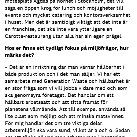
mötesplats Agdas på hörnet i Stockholm, det vill
säga en öppen krog för lunch och möjligheter till
events och mycket catering och kontorsverksamhet
i huset. Men det är samtidigt viktigt att det inte är
en franchise, det ska inte vara ytterligare en
Carotte-restaurang utan alla har sin egen prägel.
Hos er finns ett tydligt fokus på miljöfrågor, hur
märks det?
– Det är en inriktning där man värnar hållbarhet i
både produktion och i det man säljer. Vi har ett
samarbete med Generation Waste och hållbarhet är
en stor fråga som vi vill jobba vidare med och som
ska genomsyra företaget. Det handlar om ett
hållbart arbetssätt och att titta framåt för
planetens välmående. Att till exempel använda så
lite plast som möjligt och att minska matsvinnet.
För mig handlar det om tre viktiga delar:
arbetsmiljön ska vara sund, vilket är a och o. Sedan