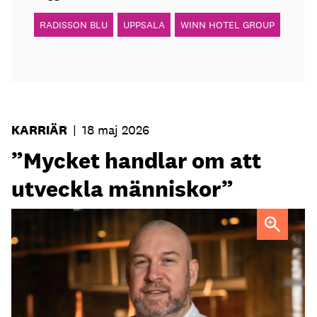
RADISSON BLU
UPPSALA
WINN HOTEL GROUP
KARRIÄR
|
18 maj 2026
”Mycket handlar om att
utveckla människor”
Fredrik Ander
FOTO: Carotte