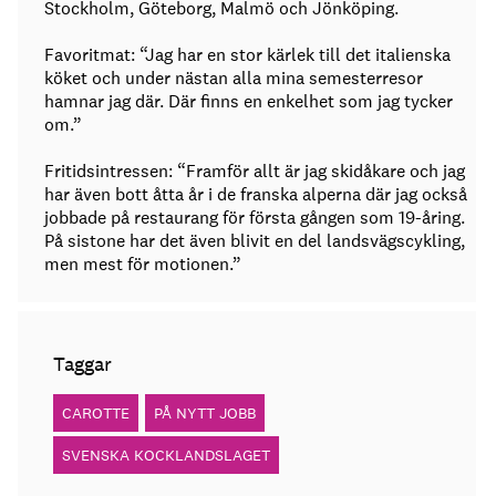
Stockholm, Göteborg, Malmö och Jönköping.
Favoritmat: “Jag har en stor kärlek till det italienska
köket och under nästan alla mina semesterresor
hamnar jag där. Där finns en enkelhet som jag tycker
om.”
Fritidsintressen: “Framför allt är jag skidåkare och jag
har även bott åtta år i de franska alperna där jag också
jobbade på restaurang för första gången som 19-åring.
På sistone har det även blivit en del landsvägscykling,
men mest för motionen.”
Taggar
CAROTTE
PÅ NYTT JOBB
SVENSKA KOCKLANDSLAGET