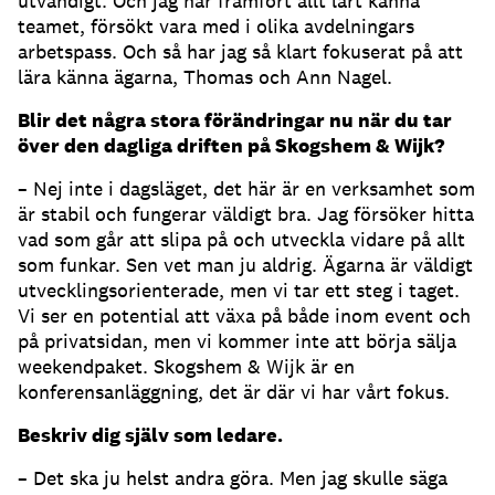
utvändigt. Och jag har framfört allt lärt känna
teamet, försökt vara med i olika avdelningars
arbetspass. Och så har jag så klart fokuserat på att
lära känna ägarna, Thomas och Ann Nagel.
Blir det några stora förändringar nu när du tar
över den dagliga driften på Skogshem & Wijk
?
– Nej inte i dagsläget, det här är en verksamhet som
är stabil och fungerar väldigt bra. Jag försöker hitta
vad som går att slipa på och utveckla vidare på allt
som funkar. Sen vet man ju aldrig. Ägarna är väldigt
utvecklingsorienterade, men vi tar ett steg i taget.
Vi ser en potential att växa på både inom event och
på privatsidan, men vi kommer inte att börja sälja
weekendpaket. Skogshem & Wijk är en
konferensanläggning, det är där vi har vårt fokus.
Beskriv dig själv som ledare.
– Det ska ju helst andra göra. Men jag skulle säga