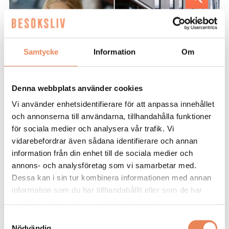
Samtycke
Information
Om
Denna webbplats använder cookies
Vi använder enhetsidentifierare för att anpassa innehållet
KARRIÄR. Efter sju år på Clarion Hotel
och annonserna till användarna, tillhandahålla funktioner
för sociala medier och analysera vår trafik. Vi
Winn i Gävle är det dags för Maria
vidarebefordrar även sådana identifierare och annan
Tallén att ta sig an ett nytt uppdrag.
information från din enhet till de sociala medier och
Sedan 1 juni är hon vd för Radisson Blu
annons- och analysföretag som vi samarbetar med.
Dessa kan i sin tur kombinera informationen med annan
Hotel i Uppsala.
information som du har tillhandahållit eller som de har
samlat in när du har använt deras tjänster.
Grattis till nya jobbet!
Samtyckesval
– Tack snälla.
Nödvändig