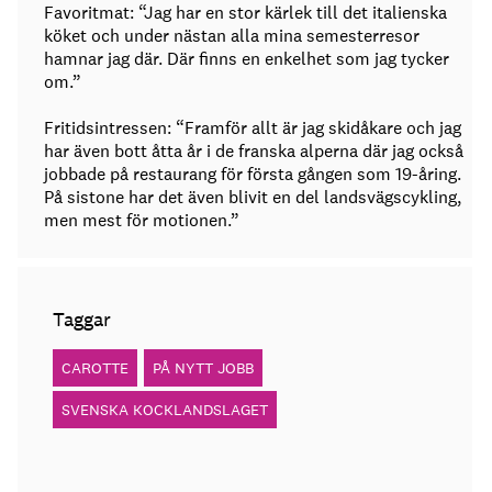
Favoritmat: “Jag har en stor kärlek till det italienska
köket och under nästan alla mina semesterresor
hamnar jag där. Där finns en enkelhet som jag tycker
om.”
Fritidsintressen: “Framför allt är jag skidåkare och jag
har även bott åtta år i de franska alperna där jag också
jobbade på restaurang för första gången som 19-åring.
På sistone har det även blivit en del landsvägscykling,
men mest för motionen.”
Taggar
CAROTTE
PÅ NYTT JOBB
SVENSKA KOCKLANDSLAGET