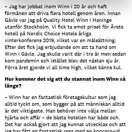
– Jag har jobbat inom Winn i 20 år och haft
förmånen att driva flera hotell genom åren. Innan
Gävle var jag på Quality Hotel Winn i Haninge
utanför Stockholm. Vi fick ta emot priset för Årets
hotell på Nordic Choice Hotels årliga
vinterkonferens 2019, vilket var en målsättning.
Efter det fick jag erbjudande om att ta hand om
Winn i Gävle. Jag skulle varit där i tre år men sedan
kom pandemin och istället blev det nästan sju år.
Förra året gjorde vi all time high, vilket känns kul.
Hur kommer det sig att du stannat inom Winn så
länge?
– Winn har en fantastisk företagskultur som jag
alltid tyckt om, som bygger på att människan alltid
är det viktigaste. Man behöver inte välja mellan
hjärta och affär – de bästa hotellen har både och.
Det har också gjort att jag kunnat utvecklas och att
jag har fått en fantastisk resa med en koncern-vd