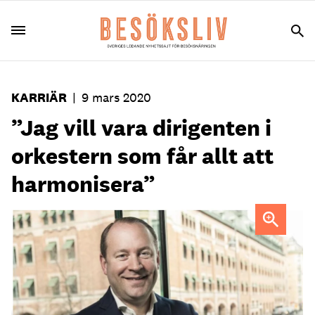
KARRIÄR
|
9 mars 2020
”Jag vill vara dirigenten i
orkestern som får allt att
harmonisera”
The Sparrow Hotels nye vd Christian Herslow är
målinriktad och gillar att tävla.
Foto: The Sparrow