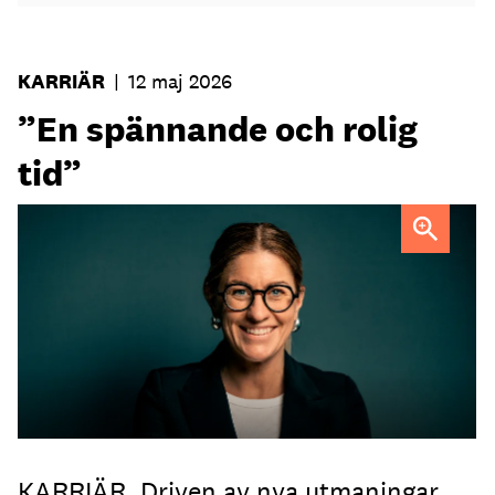
KARRIÄR
|
12 maj 2026
”En spännande och rolig
tid”
Sofia Widell
FOTO: Johanna Fond
KARRIÄR. Driven av nya utmaningar