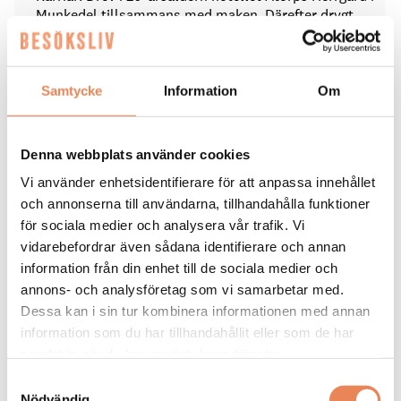
Munkedel tillsammans med maken. Därefter drygt
tolv år inom Scandickoncernen, följt av tolv år på
Stockholm Meeting Selection, de sista fem åren som
vd. Tillträdde i maj jobbet som general manager på
Skogshem & Wijk.
Samtycke
Information
Om
På fritiden: ”Jag jobbar mycket, så när jag är ledig
hänger jag mest med familjen. Jag tycker om mat och
Denna webbplats använder cookies
dryck, att gå ut och äta.”
Vi använder enhetsidentifierare för att anpassa innehållet
och annonserna till användarna, tillhandahålla funktioner
för sociala medier och analysera vår trafik. Vi
KARRIÄR
|
15 juni 2026
vidarebefordrar även sådana identifierare och annan
information från din enhet till de sociala medier och
”Känns så roligt och rätt att
annons- och analysföretag som vi samarbetar med.
landa i Uppsala”
Dessa kan i sin tur kombinera informationen med annan
information som du har tillhandahållit eller som de har
samlat in när du har använt deras tjänster.
Maria Tallén
Samtyckesval
Nödvändig