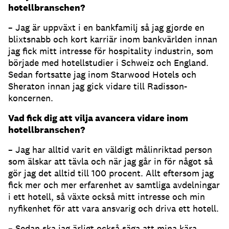
hotellbranschen?
– Jag är uppväxt i en bankfamilj så jag gjorde en
blixtsnabb och kort karriär inom bankvärlden innan
jag fick mitt intresse för hospitality industrin, som
började med hotellstudier i Schweiz och England.
Sedan fortsatte jag inom Starwood Hotels och
Sheraton innan jag gick vidare till Radisson-
koncernen.
Vad fick dig att vilja avancera vidare inom
hotellbranschen?
– Jag har alltid varit en väldigt målinriktad person
som älskar att tävla och när jag går in för något så
gör jag det alltid till 100 procent. Allt eftersom jag
fick mer och mer erfarenhet av samtliga avdelningar
i ett hotell, så växte också mitt intresse och min
nyfikenhet för att vara ansvarig och driva ett hotell.
– Sedan ska jag ärligt också säga att mina kära